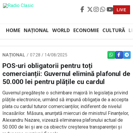
LIVE
HOME
NAȚIONAL
WORLD
ECONOMIE
CULTURĂ
L
NAȚIONAL
07:28 / 14/08/2025
WHATSAPP
FACEBO
TEL
POS-uri obligatorii pentru toți
comercianții: Guvernul elimină plafonul de
50.000 lei pentru plățile cu cardul
Guvernul pregătește o schimbare majoră în legislația privind
plățile electronice, urmând să impună obligația de a accepta
plata cu cardul tuturor comercianților, indiferent de nivelul
încasărilor. Măsura, anunțată miercuri de ministrul Finanțelor,
Alexandru Nazare, vizează eliminarea plafonului actual de
50.000 de lei și are ca obiectiv creșterea transparenței și