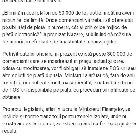
reducerea evaziunii fiscale.
„Eliminăm acel plafon de 50.000 de lei, astfel încât nu avem
niciun fel de limită. Orice comerciant va trebui să ofere atât
posibilități de plată în numerar, cât și prin orice mijloc de
plată electronică”, a precizat Nazare, subliniind că măsura
se înscrie în eforturile de trasabilitate a tranzacțiilor.
Potrivit datelor oficiale, în prezent există peste 300.000 de
comercianți care se încadrează în pragul actual și care,
odată cu modificarea, vor fi obligați să instaleze POS-uri sau
alte soluții de plată digitală. Ministrul a arătat că, față de anii
trecuți, procesul este mult mai accesibil, existând trei tipuri
de POS-uri disponibile pe piață, cu proceduri simplificate de
obținere.
Proiectul legislativ, aflat în lucru la Ministerul Finanțelor, va
include și norme tranzitorii pentru zonele izolate, unde nu
există acces la internet, acestea urmând să fie excepții de la
regulă.