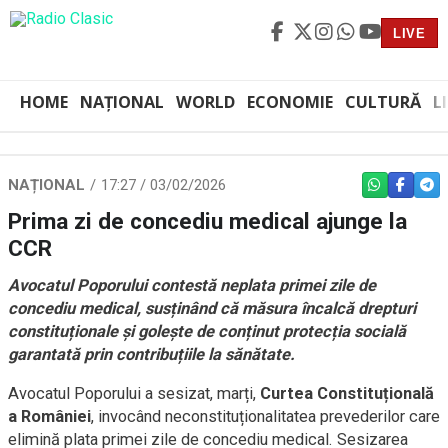
LIVE
HOME
NAȚIONAL
WORLD
ECONOMIE
CULTURĂ
L
NAȚIONAL
17:27 / 03/02/2026
WHATSAPP
FACEBO
TEL
Prima zi de concediu medical ajunge la
CCR
Avocatul Poporului contestă neplata primei zile de
concediu medical, susținând că măsura încalcă drepturi
constituționale și golește de conținut protecția socială
garantată prin contribuțiile la sănătate.
Avocatul Poporului a sesizat, marți,
Curtea Constituțională
a României
, invocând neconstituționalitatea prevederilor care
elimină plata primei zile de concediu medical. Sesizarea