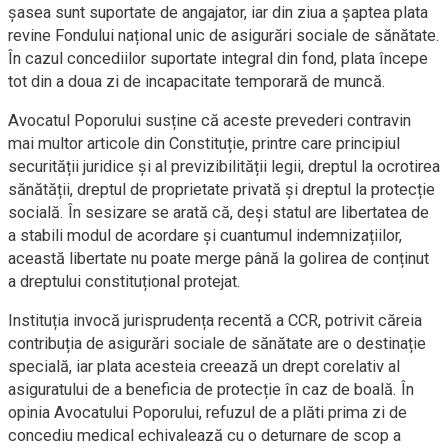
șasea sunt suportate de angajator, iar din ziua a șaptea plata
revine Fondului național unic de asigurări sociale de sănătate.
În cazul concediilor suportate integral din fond, plata începe
tot din a doua zi de incapacitate temporară de muncă.
Avocatul Poporului susține că aceste prevederi contravin
mai multor articole din Constituție, printre care principiul
securității juridice și al previzibilității legii, dreptul la ocrotirea
sănătății, dreptul de proprietate privată și dreptul la protecție
socială. În sesizare se arată că, deși statul are libertatea de
a stabili modul de acordare și cuantumul indemnizațiilor,
această libertate nu poate merge până la golirea de conținut
a dreptului constituțional protejat.
Instituția invocă jurisprudența recentă a CCR, potrivit căreia
contribuția de asigurări sociale de sănătate are o destinație
specială, iar plata acesteia creează un drept corelativ al
asiguratului de a beneficia de protecție în caz de boală. În
opinia Avocatului Poporului, refuzul de a plăti prima zi de
concediu medical echivalează cu o deturnare de scop a