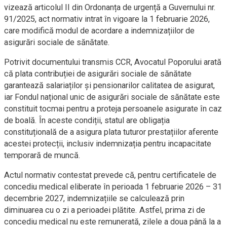
vizează articolul II din Ordonanța de urgență a Guvernului nr.
91/2025, act normativ intrat în vigoare la 1 februarie 2026,
care modifică modul de acordare a indemnizațiilor de
asigurări sociale de sănătate.
Potrivit documentului transmis CCR, Avocatul Poporului arată
că plata contribuției de asigurări sociale de sănătate
garantează salariaților și pensionarilor calitatea de asigurat,
iar Fondul național unic de asigurări sociale de sănătate este
constituit tocmai pentru a proteja persoanele asigurate în caz
de boală. În aceste condiții, statul are obligația
constituțională de a asigura plata tuturor prestațiilor aferente
acestei protecții, inclusiv indemnizația pentru incapacitate
temporară de muncă.
Actul normativ contestat prevede că, pentru certificatele de
concediu medical eliberate în perioada 1 februarie 2026 – 31
decembrie 2027, indemnizațiile se calculează prin
diminuarea cu o zi a perioadei plătite. Astfel, prima zi de
concediu medical nu este remunerată, zilele a doua până la a