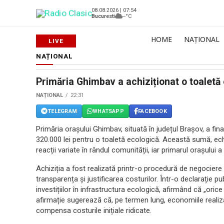
08.08.2026 | 07:54
Bucuresti
--°C
HOME
NAȚIONAL
NAȚIONAL
Primăria Ghimbav a achiziționat o toaletă 
NAȚIONAL
22:31
TELEGRAM
WHATSAPP
FACEBOOK
Primăria orașului Ghimbav, situată în județul Brașov, a fin
320.000 lei pentru o toaletă ecologică. Această sumă, ech
reacții variate în rândul comunității, iar primarul orașului a
Achiziția a fost realizată printr-o procedură de negociere d
transparența și justificarea costurilor. Într-o declarație p
investițiilor în infrastructura ecologică, afirmând că „or
afirmație sugerează că, pe termen lung, economiile realiza
compensa costurile inițiale ridicate.