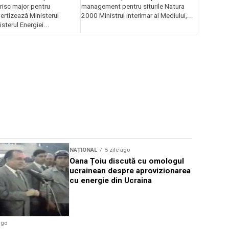
risc major pentru
management pentru siturile Natura
ertizează Ministerul
2000 Ministrul interimar al Mediului,...
sterul Energiei...
NAȚIONAL
5 zile ago
NAȚIONAL
Oana Țoiu discută cu omologul
DNA: Deci
ucrainean despre aprovizionarea
prescripți
cu energie din Ucraina
cazurile 
ago