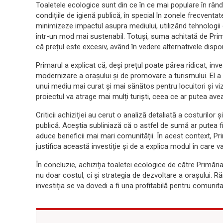
Toaletele ecologice sunt din ce în ce mai populare în rân
condițiile de igienă publică, în special în zonele frecventat
minimizeze impactul asupra mediului, utilizând tehnologi
într-un mod mai sustenabil. Totuși, suma achitată de Primă
că prețul este excesiv, având în vedere alternativele dispon
Primarul a explicat că, deși prețul poate părea ridicat, inv
modernizare a orașului și de promovare a turismului. El a
unui mediu mai curat și mai sănătos pentru locuitori și v
proiectul va atrage mai mulți turiști, ceea ce ar putea av
Criticii achiziției au cerut o analiză detaliată a costurilo
publică. Aceștia subliniază că o astfel de sumă ar putea fi 
aduce beneficii mai mari comunității. În acest context, 
justifica această investiție și de a explica modul în care 
În concluzie, achiziția toaletei ecologice de către Primări
nu doar costul, ci și strategia de dezvoltare a orașului.
investiția se va dovedi a fi una profitabilă pentru comunita