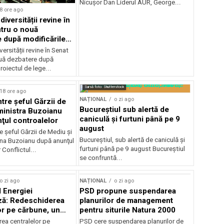
Nicușor Dan Liderul AUR, George...
8 ore ago
iversității revine în
tru o nouă
 după modificările
or
ersității revine în Senat
uă dezbatere după
roiectul de lege...
Sursă foto: Shutterstock
18 ore ago
NAȚIONAL
o zi ago
ntre şeful Gărzii de
Bucureștiul sub alertă de
ministra Buzoianu
caniculă și furtuni până pe 9
ţul controalelor
august
e şeful Gărzii de Mediu şi
Bucureștiul, sub alertă de caniculă și
ana Buzoianu după anunţul
furtuni până pe 9 august Bucureștiul
 Conflictul...
se confruntă...
o zi ago
NAȚIONAL
o zi ago
l Energiei
PSD propune suspendarea
ză: Redeschiderea
planurilor de management
or pe cărbune, un
pentru siturile Natura 2000
r pentru România
ea centralelor pe
PSD cere suspendarea planurilor de