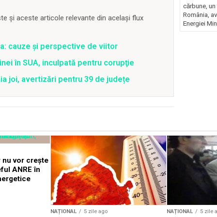
cărbune, un 
România, av
 și aceste articole relevante din același flux
Energiei Mini
a: cauze și perspective de viitor
nei în SUA, inculpată pentru corupţie
joi, avertizări pentru 39 de județe
 nu vor crește
eful ANRE în
nergetice
NAȚIONAL
5 zile ago
NAȚIONAL
5 zile 