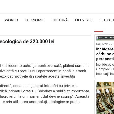
WORLD
ECONOMIE
CULTURĂ
LIFESTYLE
SCITECH
Sursă foto: Shutte
ecologică de 320.000 lei
NAȚIONAL
Închidere
cărbune d
perspectiv
Închiderea c
alizat recent o achiziție controversată, plătind suma de
Complexul E
ivalentă cu prețul unui apartament în zonă, a stârnit
implicații În
 explicat motivele din spatele acestei investiții.
irectă, ceea ce a generat întrebări cu privire la
ublică, primarul orașului Ghimbav a subliniat importanța
ice lucru ieftin la un moment dat devine scump”. Această
te prin utilizarea unor soluții ecologice ar putea