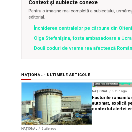
Context și subiecte conexe
Pentru o imagine mai completă a subiectului, urmărește
editorial.
Închiderea centralelor pe cărbune din Olteni
Olga Stefanîşina, fosta ambasadoare a Ucrai
Două coduri de vreme rea afectează România 
NAȚIONAL - ULTIMELE ARTICOLE
Sursă foto: Shutterstock
NAȚIONAL
5 zile ago
Facturile românilor
automat, explică ș
contextul alertei e
NAȚIONAL
5 zile ago