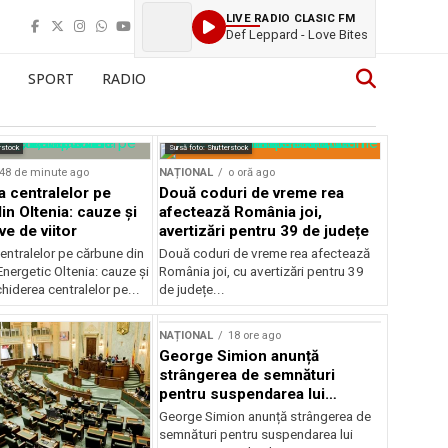
LIVE RADIO CLASIC FM
Def Leppard - Love Bites
SPORT
RADIO
rstock
Sursă foto: Shutterstock
48 de minute ago
NAȚIONAL
o oră ago
a centralelor pe
Două coduri de vreme rea
in Oltenia: cauze și
afectează România joi,
e de viitor
avertizări pentru 39 de județe
entralelor pe cărbune din
Două coduri de vreme rea afectează
nergetic Oltenia: cauze și
România joi, cu avertizări pentru 39
chiderea centralelor pe...
de județe...
NAȚIONAL
18 ore ago
George Simion anunță
strângerea de semnături
pentru suspendarea lui
Nicușor Dan
George Simion anunță strângerea de
semnături pentru suspendarea lui