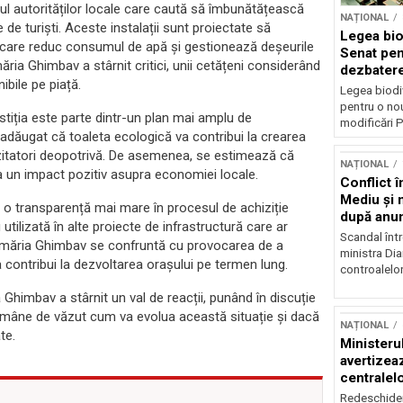
dul autorităților locale care caută să îmbunătățească
NAȚIONAL
e de turiști. Aceste instalații sunt proiectate să
Legea biod
i care reduc consumul de apă și gestionează deșeurile
Senat pen
ria Ghimbav a stârnit critici, unii cetățeni considerând
dezbatere
ibile pe piață.
deputațil
Legea biodiv
pentru o no
estiția este parte dintr-un plan mai amplu de
modificări P
 adăugat că toaleta ecologică va contribui la crearea
izitatori deopotrivă. De asemenea, se estimează că
NAȚIONAL
ea un impact pozitiv asupra economiei locale.
Conflict î
Mediu şi 
r și o transparență mai mare în procesul de achiziție
după anun
utilizată în alte proiecte de infrastructură care ar
Scandal într
Primăria Ghimbav se confruntă cu provocarea de a
ministra Di
va contribui la dezvoltarea orașului pe termen lung.
controalelor
a Ghimbav a stârnit un val de reacții, punând în discuție
 Rămâne de văzut cum va evolua această situație și dacă
NAȚIONAL
te.
Ministeru
avertizea
centralel
risc majo
Redeschider