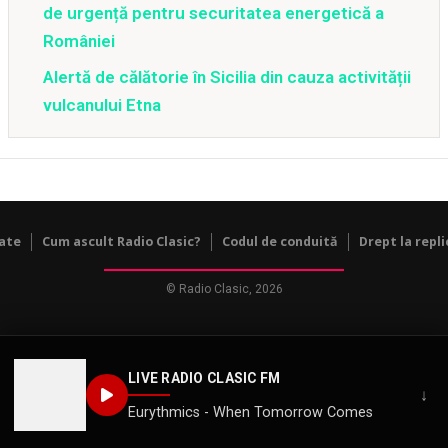
de urgență pentru securitatea energetică a
României
Alertă de călătorie în Sicilia din cauza activității
vulcanului Etna
tate
Cum ascult Radio Clasic?
Codul de conduită
Drept la repli
© Radio Clasic, 2026
LIVE RADIO CLASIC FM
↓
Eurythmics - When Tomorrow Comes