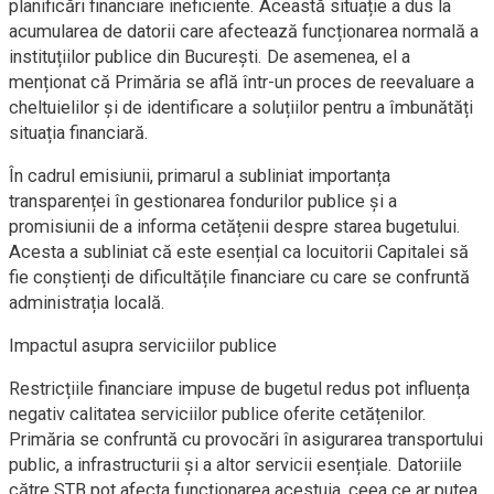
planificări financiare ineficiente. Această situație a dus la
acumularea de datorii care afectează funcționarea normală a
instituțiilor publice din București. De asemenea, el a
menționat că Primăria se află într-un proces de reevaluare a
cheltuielilor și de identificare a soluțiilor pentru a îmbunătăți
situația financiară.
În cadrul emisiunii, primarul a subliniat importanța
transparenței în gestionarea fondurilor publice și a
promisiunii de a informa cetățenii despre starea bugetului.
Acesta a subliniat că este esențial ca locuitorii Capitalei să
fie conștienți de dificultățile financiare cu care se confruntă
administrația locală.
Impactul asupra serviciilor publice
Restricțiile financiare impuse de bugetul redus pot influența
negativ calitatea serviciilor publice oferite cetățenilor.
Primăria se confruntă cu provocări în asigurarea transportului
public, a infrastructurii și a altor servicii esențiale. Datoriile
către STB pot afecta funcționarea acestuia, ceea ce ar putea