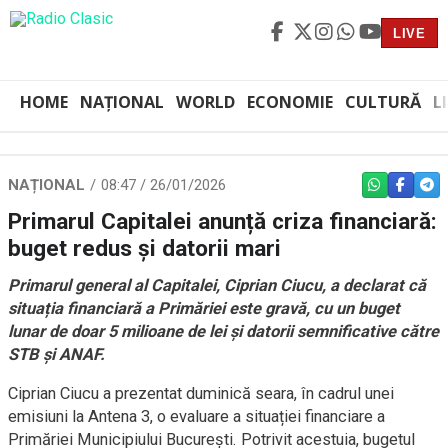
LIVE
HOME
NAȚIONAL
WORLD
ECONOMIE
CULTURĂ
L
NAȚIONAL
08:47 / 26/01/2026
WHATSAPP
FACEBO
TEL
Primarul Capitalei anunță criza financiară:
buget redus și datorii mari
Primarul general al Capitalei, Ciprian Ciucu, a declarat că
situația financiară a Primăriei este gravă, cu un buget
lunar de doar 5 milioane de lei și datorii semnificative către
STB și ANAF.
Ciprian Ciucu a prezentat duminică seara, în cadrul unei
emisiuni la Antena 3, o evaluare a situației financiare a
Primăriei Municipiului București. Potrivit acestuia, bugetul