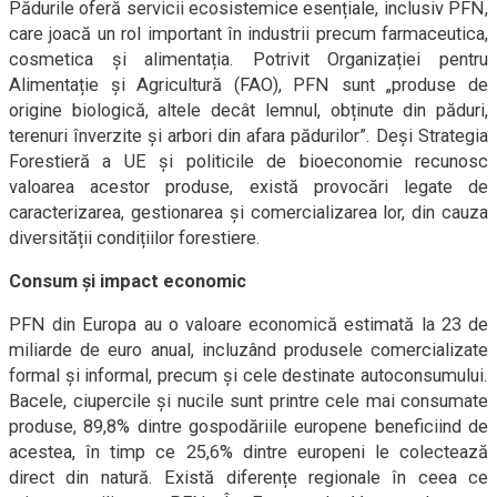
Pădurile oferă servicii ecosistemice esențiale, inclusiv PFN,
care joacă un rol important în industrii precum farmaceutica,
cosmetica și alimentația. Potrivit Organizației pentru
Alimentație și Agricultură (FAO), PFN sunt „produse de
origine biologică, altele decât lemnul, obținute din păduri,
terenuri înverzite și arbori din afara pădurilor”. Deși Strategia
Forestieră a UE și politicile de bioeconomie recunosc
valoarea acestor produse, există provocări legate de
caracterizarea, gestionarea și comercializarea lor, din cauza
diversității condițiilor forestiere.
Consum și impact economic
PFN din Europa au o valoare economică estimată la 23 de
miliarde de euro anual, incluzând produsele comercializate
formal și informal, precum și cele destinate autoconsumului.
Bacele, ciupercile și nucile sunt printre cele mai consumate
produse, 89,8% dintre gospodăriile europene beneficiind de
acestea, în timp ce 25,6% dintre europeni le colectează
direct din natură. Există diferențe regionale în ceea ce