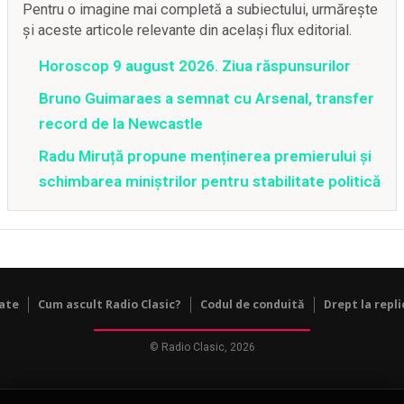
Pentru o imagine mai completă a subiectului, urmărește
și aceste articole relevante din același flux editorial.
Horoscop 9 august 2026. Ziua răspunsurilor
Bruno Guimaraes a semnat cu Arsenal, transfer
record de la Newcastle
Radu Miruță propune menținerea premierului și
schimbarea miniștrilor pentru stabilitate politică
tate
Cum ascult Radio Clasic?
Codul de conduită
Drept la repli
© Radio Clasic, 2026