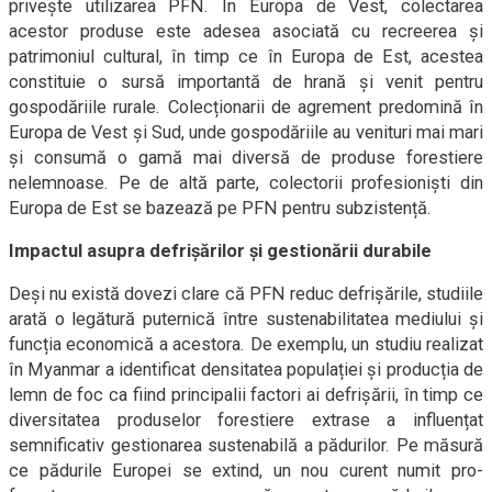
privește utilizarea PFN. În Europa de Vest, colectarea
acestor produse este adesea asociată cu recreerea și
patrimoniul cultural, în timp ce în Europa de Est, acestea
constituie o sursă importantă de hrană și venit pentru
gospodăriile rurale. Colecționarii de agrement predomină în
Europa de Vest și Sud, unde gospodăriile au venituri mai mari
și consumă o gamă mai diversă de produse forestiere
nelemnoase. Pe de altă parte, colectorii profesioniști din
Europa de Est se bazează pe PFN pentru subzistență.
Impactul asupra defrișărilor și gestionării durabile
Deși nu există dovezi clare că PFN reduc defrișările, studiile
arată o legătură puternică între sustenabilitatea mediului și
funcția economică a acestora. De exemplu, un studiu realizat
în Myanmar a identificat densitatea populației și producția de
lemn de foc ca fiind principalii factori ai defrișării, în timp ce
diversitatea produselor forestiere extrase a influențat
semnificativ gestionarea sustenabilă a pădurilor. Pe măsură
ce pădurile Europei se extind, un nou curent numit pro-