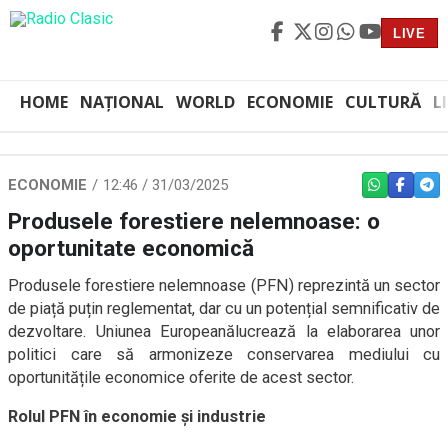
LIVE
HOME
NAȚIONAL
WORLD
ECONOMIE
CULTURĂ
L
ECONOMIE
12:46 / 31/03/2025
WHATSAPP
FACEBO
TEL
Produsele forestiere nelemnoase: o
oportunitate economică
Produsele forestiere nelemnoase (PFN) reprezintă un sector
de piață puțin reglementat, dar cu un potențial semnificativ de
dezvoltare. Uniunea Europeanălucrează la elaborarea unor
politici care să armonizeze conservarea mediului cu
oportunitățile economice oferite de acest sector.
Rolul PFN în economie și industrie