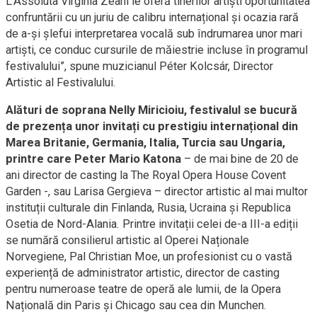
L’Assoluta Virginia Zeani le oferă tinerilor artiști oportunitatea
confruntării cu un juriu de calibru internațional și ocazia rară
de a-și șlefui interpretarea vocală sub îndrumarea unor mari
artiști, ce conduc cursurile de măiestrie incluse în programul
festivalului”, spune muzicianul Péter Kolcsár, Director
Artistic al Festivalului.
Alături de soprana Nelly Miricioiu, festivalul se bucură
de prezența unor invitați cu prestigiu internațional din
Marea Britanie, Germania, Italia, Turcia sau Ungaria,
printre care Peter Mario Katona
– de mai bine de 20 de
ani director de casting la The Royal Opera House Covent
Garden -, sau Larisa Gergieva – director artistic al mai multor
instituții culturale din Finlanda, Rusia, Ucraina și Republica
Osetia de Nord-Alania. Printre invitații celei de-a III-a ediții
se numără consilierul artistic al Operei Naționale
Norvegiene, Pal Christian Moe, un profesionist cu o vastă
experiență de administrator artistic, director de casting
pentru numeroase teatre de operă ale lumii, de la Opera
Națională din Paris și Chicago sau cea din Munchen.