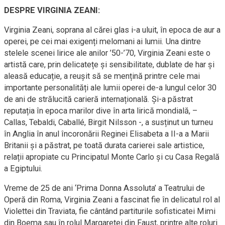
DESPRE VIRGINIA ZEANI:
Virginia Zeani, soprana al cărei glas i-a uluit, în epoca de aur a
operei, pe cei mai exigenți melomani ai lumii. Una dintre
stelele scenei lirice ale anilor ’50-’70, Virginia Zeani este o
artistă care, prin delicatețe și sensibilitate, dublate de har și
aleasă educație, a reușit să se mențină printre cele mai
importante personalități ale lumii operei de-a lungul celor 30
de ani de strălucită carieră internațională. Și-a păstrat
reputația în epoca marilor dive în arta lirică mondială, –
Callas, Tebaldi, Caballé, Birgit Nilsson -, a susținut un turneu
în Anglia în anul încoronării Reginei Elisabeta a II-a a Marii
Britanii și a păstrat, pe toată durata carierei sale artistice,
relații apropiate cu Principatul Monte Carlo și cu Casa Regală
a Egiptului.
Vreme de 25 de ani ‘Prima Donna Assoluta’ a Teatrului de
Operă din Roma, Virginia Zeani a fascinat fie în delicatul rol al
Violettei din Traviata, fie cântând partiturile sofisticatei Mimi
din Boema sau în rolul Margaretei din Faust, printre alte roluri