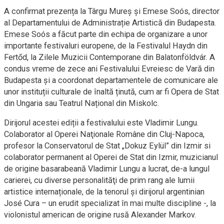
A confirmat prezența la Târgu Mureș și Emese Soós, director
al Departamentului de Administrație Artistică din Budapesta.
Emese Soós a făcut parte din echipa de organizare a unor
importante festivaluri europene, de la Festivalul Haydn din
Fertőd, la Zilele Muzicii Contemporane din Balatonföldvár. A
condus vreme de zece ani Festivalului Evreiesc de Vară din
Budapesta și a coordonat departamentele de comunicare ale
unor instituții culturale de înaltă ținută, cum ar fi Opera de Stat
din Ungaria sau Teatrul Național din Miskolc.
Dirijorul acestei ediții a festivalului este Vladimir Lungu.
Colaborator al Operei Naţionale Române din Cluj-Napoca,
profesor la Conservatorul de Stat „Dokuz Eylül” din Izmir si
colaborator permanent al Operei de Stat din Izmir, muzicianul
de origine basarabeană Vladimir Lungu a lucrat, de-a lungul
carierei, cu diverse personalităţi de prim rang ale lumii
artistice internaționale, de la tenorul și dirijorul argentinian
José Cura – un erudit specializat în mai multe discipline -, la
violonistul american de origine rusă Alexander Markov.