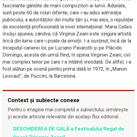
fascinante gândite de marii compozitori ai lumii. Adunate,
sunt peste 60 de roluri diferite, care i-au adus admirația
publicului, a autorităților din multe țări și, mai ales, o reputație
de excelență profesională la nivel internațional. Maria Calles
însăși spunea, cândva, că Virginia Zeani este singura artistă
lirică din lume care-i poate da emoții. I-a susținut, încă de la
începutul carierei lor, pe Luciano Pavarotti și pe Plácido
Domingo, acesta din urmă fiind, în opinia Virginiei Zeani, cel
mai complex tenor pe care l-a întâlnit vreodată. De altfel, i-a
fost alături pe scenă pentru prima dată în 1972, în „Manon
Lescaut”, de Puccini, la Barcelona.
Context și subiecte conexe
Pentru o imagine mai completă a subiectului, urmărește
și aceste articole relevante din același flux editorial.
DESCHIDEREA DE GALĂ a Festivalului Regal de