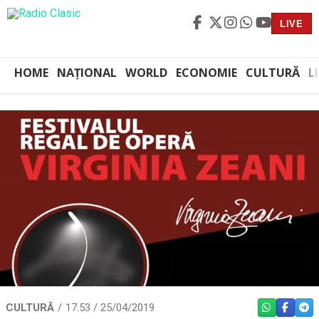
LIVE
HOME
NAȚIONAL
WORLD
ECONOMIE
CULTURĂ
L
CULTURĂ
17:53 / 25/04/2019
WHATSAPP
FACEBO
TEL