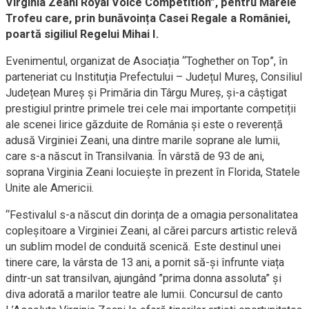
Virginia Zeani Royal Voice Competition”, pentru Marele
Trofeu care, prin bunăvoința Casei Regale a României,
poartă sigiliul Regelui Mihai I.
Evenimentul, organizat de Asociația “Toghether on Top”, în
parteneriat cu Instituția Prefectului – Județul Mureș, Consiliul
Județean Mureș și Primăria din Târgu Mureș, și-a câștigat
prestigiul printre primele trei cele mai importante competiții
ale scenei lirice găzduite de România și este o reverență
adusă Virginiei Zeani, una dintre marile soprane ale lumii,
care s-a născut în Transilvania. În vârstă de 93 de ani,
soprana Virginia Zeani locuiește în prezent în Florida, Statele
Unite ale Americii.
“Festivalul s-a născut din dorința de a omagia personalitatea
copleșitoare a Virginiei Zeani, al cărei parcurs artistic relevă
un sublim model de conduită scenică. Este destinul unei
tinere care, la vârsta de 13 ani, a pornit să-și înfrunte viața
dintr-un sat transilvan, ajungând ”prima donna assoluta” și
diva adorată a marilor teatre ale lumii. Concursul de canto