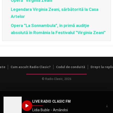
Operă “Virginia Zeani”
Legendara Virginia Zeani, sărbătorită la Casa
Artelor
Opera ”La Sonnambula”, în primă audiţie
absolută în România la Festivalul ”Virginia Zeani”
tate
Cum ascult Radio Clasic?
Codul de conduită
Drept la repli
© Radio Clasic, 2026
LIVE RADIO CLASIC FM
↓
Lidia Buble - Amândoi