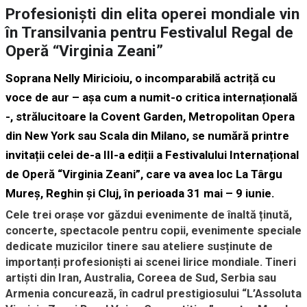
Profesioniști din elita operei mondiale vin
în Transilvania pentru Festivalul Regal de
Operă “Virginia Zeani”
Soprana Nelly Miricioiu, o incomparabilă actriță cu
voce de aur – așa cum a numit-o critica internațională
-, strălucitoare la Covent Garden, Metropolitan Opera
din New York sau Scala din Milano, se numără printre
invitații celei de-a III-a ediții a Festivalului Internațional
de Operă “Virginia Zeani”, care va avea loc La Târgu
Mureș, Reghin și Cluj, în perioada 31 mai – 9 iunie.
Cele trei orașe vor găzdui evenimente de înaltă ținută,
concerte, spectacole pentru copii, evenimente speciale
dedicate muzicilor tinere sau ateliere susținute de
importanți profesioniști ai scenei lirice mondiale. Tineri
artiști din Iran, Australia, Coreea de Sud, Serbia sau
Armenia concurează, în cadrul prestigiosului “L’Assoluta