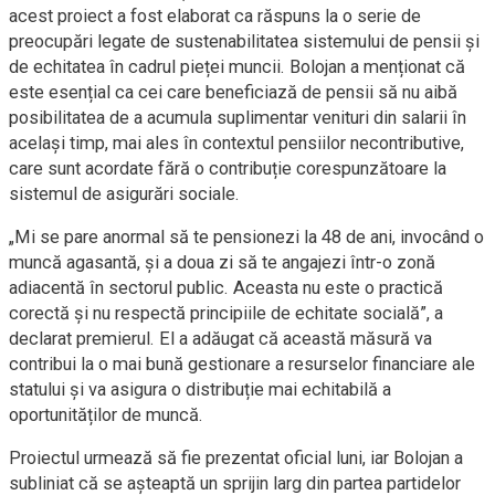
acest proiect a fost elaborat ca răspuns la o serie de
preocupări legate de sustenabilitatea sistemului de pensii și
de echitatea în cadrul pieței muncii. Bolojan a menționat că
este esențial ca cei care beneficiază de pensii să nu aibă
posibilitatea de a acumula suplimentar venituri din salarii în
același timp, mai ales în contextul pensiilor necontributive,
care sunt acordate fără o contribuție corespunzătoare la
sistemul de asigurări sociale.
„Mi se pare anormal să te pensionezi la 48 de ani, invocând o
muncă agasantă, și a doua zi să te angajezi într-o zonă
adiacentă în sectorul public. Aceasta nu este o practică
corectă și nu respectă principiile de echitate socială”, a
declarat premierul. El a adăugat că această măsură va
contribui la o mai bună gestionare a resurselor financiare ale
statului și va asigura o distribuție mai echitabilă a
oportunităților de muncă.
Proiectul urmează să fie prezentat oficial luni, iar Bolojan a
subliniat că se așteaptă un sprijin larg din partea partidelor