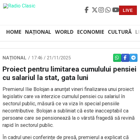
LIVE
HOME
NAȚIONAL
WORLD
ECONOMIE
CULTURĂ
L
NAȚIONAL
17:46 / 21/11/2025
WHATSAPP
FACEBO
TEL
Proiect pentru limitarea cumulului pensiei
cu salariul la stat, gata luni
Premierul Ilie Bolojan a anunțat vineri finalizarea unui proiect
legislativ care va interzice cumulul pensiei cu salariul în
sectorul public, măsură ce va viza în special pensiile
necontributive. Bolojan a subliniat că este inacceptabil ca
persoane care se pensionează la o vârstă fragedă să revină
rapid în sectorul public.
În cadrul unei conferințe de presă, premierul a explicat că