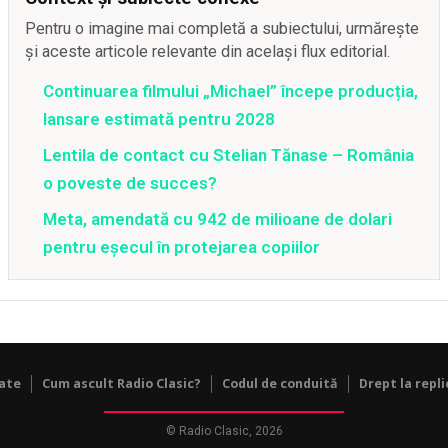
Pentru o imagine mai completă a subiectului, urmărește
și aceste articole relevante din același flux editorial.
Continuarea filmului „Michael” începe producția,
lansare estimată pentru 2028
Lentila de contact cu Stelian Tănase – România
o poveste de succes?
Meta, amendată cu 942 de milioane de dolari
pentru eșecul în protejarea copiilor
tate
Cum ascult Radio Clasic?
Codul de conduită
Drept la repli
© Radio Clasic, 2026