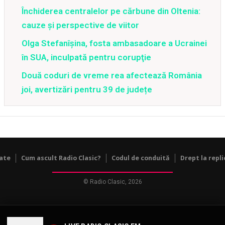
Închiderea centralelor pe cărbune din Oltenia:
cauze și perspective de viitor
Olga Stefanîşina, fosta ambasadoare a Ucrainei
în SUA, inculpată pentru corupţie
Două coduri de vreme rea afectează România
joi, avertizări pentru 39 de județe
tate
Cum ascult Radio Clasic?
Codul de conduită
Drept la repli
© Radio Clasic, 2026