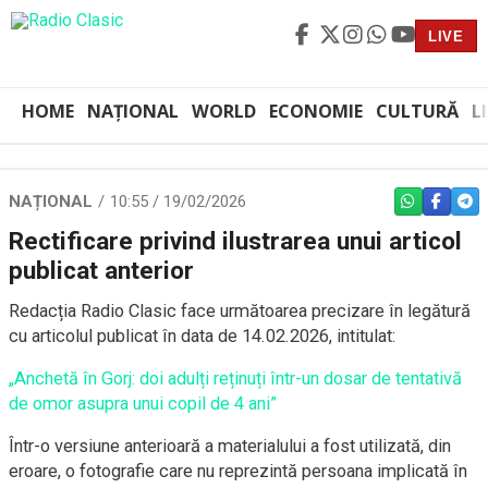
LIVE
HOME
NAȚIONAL
WORLD
ECONOMIE
CULTURĂ
L
NAȚIONAL
10:55 / 19/02/2026
WHATSAPP
FACEBO
TEL
Rectificare privind ilustrarea unui articol
publicat anterior
Redacția Radio Clasic face următoarea precizare în legătură
cu articolul publicat în data de 14.02.2026, intitulat:
„Anchetă în Gorj: doi adulți reținuți într-un dosar de tentativă
de omor asupra unui copil de 4 ani”
Într-o versiune anterioară a materialului a fost utilizată, din
eroare, o fotografie care nu reprezintă persoana implicată în