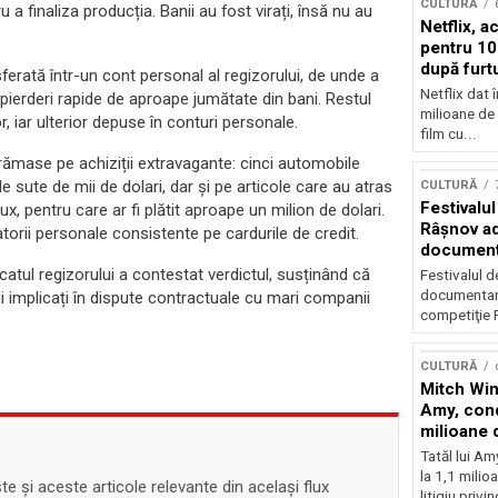
CULTURĂ
a finaliza producția. Banii au fost virați, însă nu au
Netflix, a
pentru 10
după furtu
ferată într-un cont personal al regizorului, de unde a
Nicolas 
Netflix dat 
t pierderi rapide de aproape jumătate din bani. Restul
milioane de 
, iar ulterior depuse în conturi personale.
film cu...
e rămase pe achiziții extravagante: cinci automobile
de sute de mii de dolari, dar și pe articole care au atras
CULTURĂ
Festivalul
lux, pentru care ar fi plătit aproape un milion de dolari.
Râşnov a
atorii personale consistente pe cardurile de credit.
documenta
premieră
ocatul regizorului a contestat verdictul, susținând că
Festivalul d
documentare
i implicați în dispute contractuale cu mari companii
competiţie F
CULTURĂ
Mitch Win
Amy, cond
milioane 
litigiu pie
Tatăl lui A
la 1,1 milio
 și aceste articole relevante din același flux
litigiu privin