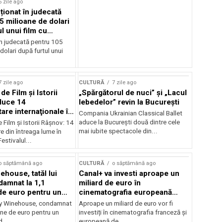
6 zile ago
cționat în judecată
5 milioane de dolari
l unui film cu
Cage
în judecată pentru 105
dolari după furtul unui
7 zile ago
CULTURĂ
7 zile ago
 de Film şi Istorii
„Spărgătorul de nuci” și „Lacul
duce 14
lebedelor” revin la București
re internaţionale în
Compania Ukrainian Classical Ballet
aduce la București două dintre cele
e Film şi Istorii Râşnov: 14
mai iubite spectacole din...
 din întreaga lume în
estivalul...
o săptămână ago
CULTURĂ
o săptămână ago
ehouse, tatăl lui
Canal+ va investi aproape un
amnat la 1,1
miliard de euro în
de euro pentru un
cinematografia europeană
rdut
până în 2032
my Winehouse, condamnat
Aproape un miliard de euro vor fi
ane de euro pentru un
investiți în cinematografia franceză și
d...
europeană de...