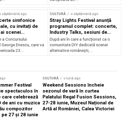
o săptămână ago
CULTURĂ
o săptămână ago
certe simfonice
Stray Lights Festival anunță
le, cu invitați de
programul complet: concerte,
 ai scenei
Industry Talks, sesiuni de
onale și ansambluri
audiție și noi opțiuni de
e a Concursului
După ani în care a funcționat ca o
le românești de
participare pentru public
l George Enescu, care va
comunitate DIY dedicată scenei
, în programul
perioada 23...
alternative românești,...
lui Enescu 2026
 ago
CULTURĂ
o lună ago
CULTURĂ
mmer Festival
Weekend Sessions încheie
Mastercla
ie spectaculos în
sezonul de vară în curtea
instrumen
 care celebrează
Palatului Regal Fusion Sessions,
studiul mu
0 de ani cu muzica
27-28 iunie, Muzeul Național de
instrument
său compozitor
Artă al României, Calea Victoriei
ani, cu ma
 pe 27 și 28 iunie
Măcelaru