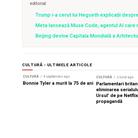
editorial.
Trump i-a cerut lui Hegseth explicații despr
Meta lansează Muse Code, agentul AI care 
Beijing devine Capitala Mondială a Arhitectu
CULTURĂ - ULTIMELE ARTICOLE
CULTURĂ
4 săptămâni ago
CULTURĂ
o lună ago
Bonnie Tyler a murit la 75 de ani
Parlamentari britan
eliminarea serialul
Ursul’ de pe Netfli
propagandă