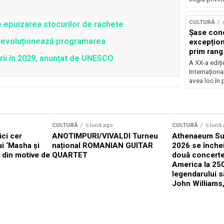
CULTURĂ
e epuizarea stocurilor de rachete
Șase con
revoluționează programarea
excepționa
prim rang
rii în 2029, anunțat de UNESCO
internați
A XX-a ediți
orchestra
Internaționa
prestigiu
avea loc în 
Concursu
CULTURĂ
o lună ago
CULTURĂ
o lună
ici cer
ANOTIMPURI/VIVALDI Turneu
Athenaeum Su
ui ‘Masha și
național ROMANIAN GUITAR
2026 se înche
x din motive de
QUARTET
două concerte
America la 25
legendarului 
John Williams,