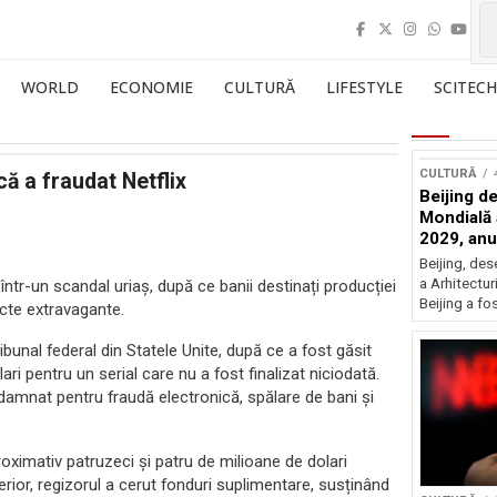
WORLD
ECONOMIE
CULTURĂ
LIFESTYLE
SCITECH
CULTURĂ
ă a fraudat Netflix
Beijing de
Mondială a
2029, an
Beijing, de
a Arhitectu
într-un scandal uriaș, după ce banii destinați producției
Beijing a fo
iecte extravagante.
bunal federal din Statele Unite, după ce a fost găsit
ri pentru un serial care nu a fost finalizat niciodată.
damnat pentru fraudă electronică, spălare de bani și
aproximativ patruzeci și patru de milioane de dolari
terior, regizorul a cerut fonduri suplimentare, susținând