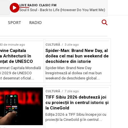
LIVE RADIO CLASIC FM
Soul II Soul - Back to Life (However Do You Want Me)
SPORT
RADIO
40 de minute ago
CULTURĂ
3 zile ago
vine Capitala
Spider-Man: Brand New Day, al
 Arhitecturii în
doilea cel mai bun weekend de
unțat de UNESCO
deschidere din istorie
semnat Capitala Mondială
Spider-Man: Brand New Day
rii 2029 de UNESCO
înregistrează al doilea cel mai bun
st desemnat oficial...
weekend de deschidere global...
CULTURĂ
7 zile ago
TIFF Sibiu 2026 debutează joi
cu proiecții în centrul istoric și
la CineGold
Ediția 2026 a TIFF Sibiu începe joi cu
proiecții la CineGold și în centrul...