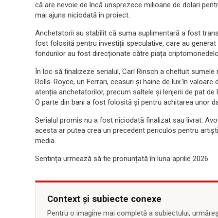
că are nevoie de încă unsprezece milioane de dolari pentru 
mai ajuns niciodată în proiect.
Anchetatorii au stabilit că suma suplimentară a fost trans
fost folosită pentru investiții speculative, care au genera
fondurilor au fost direcționate către piața criptomonedelor
În loc să finalizeze serialul, Carl Rinsch a cheltuit sumel
Rolls-Royce, un Ferrari, ceasuri și haine de lux în valoare 
atenția anchetatorilor, precum saltele și lenjerii de pat de 
O parte din bani a fost folosită și pentru achitarea unor d
Serialul promis nu a fost niciodată finalizat sau livrat. Av
acesta ar putea crea un precedent periculos pentru artiști
media.
Sentința urmează să fie pronunțată în luna aprilie 2026.
Context și subiecte conexe
Pentru o imagine mai completă a subiectului, urmărește