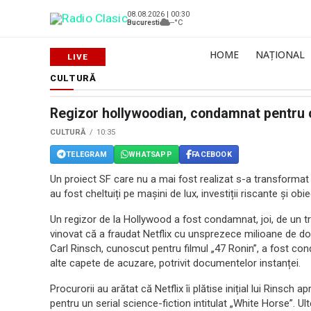
08.08.2026 | 00:30
Bucuresti
--°C
HOME
NAȚIONAL
CULTURĂ
Regizor hollywoodian, condamnat pentru c
CULTURĂ
10:35
TELEGRAM
WHATSAPP
FACEBOOK
Un proiect SF care nu a mai fost realizat s-a transformat 
au fost cheltuiți pe mașini de lux, investiții riscante și ob
Un regizor de la Hollywood a fost condamnat, joi, de un tri
vinovat că a fraudat Netflix cu unsprezece milioane de dola
Carl Rinsch, cunoscut pentru filmul „47 Ronin”, a fost con
alte capete de acuzare, potrivit documentelor instanței.
Procurorii au arătat că Netflix îi plătise inițial lui Rinsch 
pentru un serial science-fiction intitulat „White Horse”. Ul