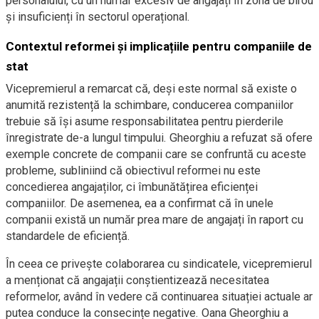
personalului, cu un număr excesiv de angajați în zona de birou
și insuficienți în sectorul operațional.
Contextul reformei și implicațiile pentru companiile de
stat
Vicepremierul a remarcat că, deși este normal să existe o
anumită rezistență la schimbare, conducerea companiilor
trebuie să își asume responsabilitatea pentru pierderile
înregistrate de-a lungul timpului. Gheorghiu a refuzat să ofere
exemple concrete de companii care se confruntă cu aceste
probleme, subliniind că obiectivul reformei nu este
concedierea angajaților, ci îmbunătățirea eficienței
companiilor. De asemenea, ea a confirmat că în unele
companii există un număr prea mare de angajați în raport cu
standardele de eficiență.
În ceea ce privește colaborarea cu sindicatele, vicepremierul
a menționat că angajații conștientizează necesitatea
reformelor, având în vedere că continuarea situației actuale ar
putea conduce la consecințe negative. Oana Gheorghiu a