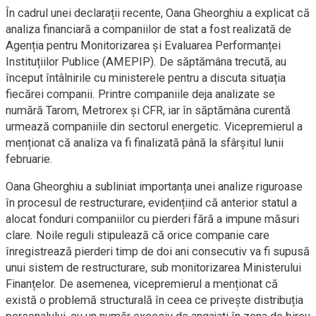
În cadrul unei declarații recente, Oana Gheorghiu a explicat că
analiza financiară a companiilor de stat a fost realizată de
Agenția pentru Monitorizarea și Evaluarea Performanței
Instituțiilor Publice (AMEPIP). De săptămâna trecută, au
început întâlnirile cu ministerele pentru a discuta situația
fiecărei companii. Printre companiile deja analizate se
numără Tarom, Metrorex și CFR, iar în săptămâna curentă
urmează companiile din sectorul energetic. Vicepremierul a
menționat că analiza va fi finalizată până la sfârșitul lunii
februarie.
Oana Gheorghiu a subliniat importanța unei analize riguroase
în procesul de restructurare, evidențiind că anterior statul a
alocat fonduri companiilor cu pierderi fără a impune măsuri
clare. Noile reguli stipulează că orice companie care
înregistrează pierderi timp de doi ani consecutiv va fi supusă
unui sistem de restructurare, sub monitorizarea Ministerului
Finanțelor. De asemenea, vicepremierul a menționat că
există o problemă structurală în ceea ce privește distribuția