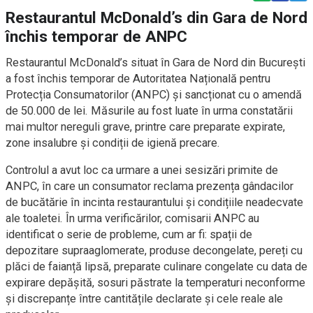
Restaurantul McDonald’s din Gara de Nord
închis temporar de ANPC
Restaurantul McDonald’s situat în Gara de Nord din București
a fost închis temporar de Autoritatea Națională pentru
Protecția Consumatorilor (ANPC) și sancționat cu o amendă
de 50.000 de lei. Măsurile au fost luate în urma constatării
mai multor nereguli grave, printre care preparate expirate,
zone insalubre și condiții de igienă precare.
Controlul a avut loc ca urmare a unei sesizări primite de
ANPC, în care un consumator reclama prezența gândacilor
de bucătărie în incinta restaurantului și condițiile neadecvate
ale toaletei. În urma verificărilor, comisarii ANPC au
identificat o serie de probleme, cum ar fi: spații de
depozitare supraaglomerate, produse decongelate, pereți cu
plăci de faianță lipsă, preparate culinare congelate cu data de
expirare depășită, sosuri păstrate la temperaturi neconforme
și discrepanțe între cantitățile declarate și cele reale ale