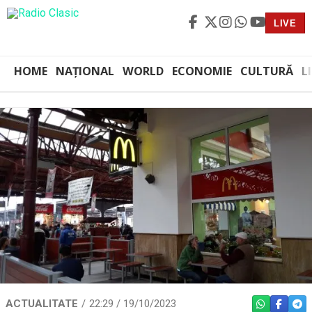
LIVE
HOME
NAȚIONAL
WORLD
ECONOMIE
CULTURĂ
L
ACTUALITATE
22:29 / 19/10/2023
WHATSAPP
FACEBO
TEL