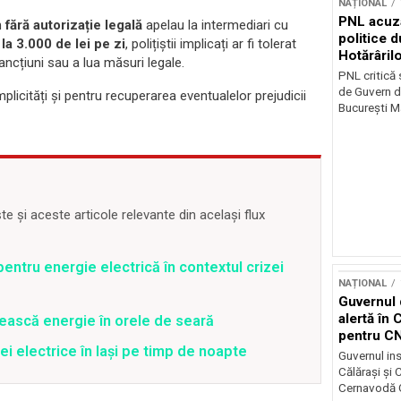
NAȚIONAL
PNL acuz
n
fără autorizație legală
apelau la intermediari cu
politice 
a 3.000 de lei pe zi
, polițiștii implicați ar fi tolerat
Hotărâril
sancțiuni sau a lua măsuri legale.
PNL critică
de Guvern d
mplicități și pentru recuperarea eventualelor prejudicii
București Ma
 și aceste articole relevante din același flux
entru energie electrică în contextul crizei
NAȚIONAL
Guvernul 
alertă în 
ească energie în orele de seară
pentru C
ei electrice în Iași pe timp de noapte
Guvernul ins
Călărași și
Cernavodă G