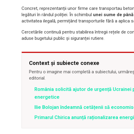
Concret, reprezentanții unor firme care transportau beto
legături în rândul poliției. În schimbul
unei sume de până l
activitatea ilegală, permițând transporturile fără a aplica 
Cercetările continuă pentru stabilirea întregii rețele de co
aduse bugetului public și siguranței rutiere.
Context și subiecte conexe
Pentru o imagine mai completă a subiectului, urmărește
editorial.
România solicită ajutor de urgență Ucrainei p
energetice
Ilie Bolojan îndeamnă cetățenii să economis
Primarul Chirica anunță raționalizarea energi