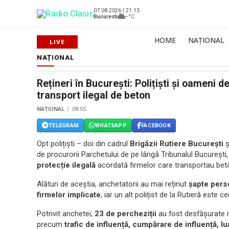
07.08.2026 | 21:15
Bucuresti
--°C
HOME
NAȚIONAL
NAȚIONAL
Rețineri în București: Polițiști și oameni 
transport ilegal de beton
NAȚIONAL
08:55
TELEGRAM
WHATSAPP
FACEBOOK
Opt polițiști – doi din cadrul
Brigăzii Rutiere București
ș
de procurorii Parchetului de pe lângă Tribunalul București
protecție ilegală
acordată firmelor care transportau beton
Alături de aceștia, anchetatorii au mai reținut
șapte per
firmelor implicate
, iar un alt polițist de la Rutieră este 
Potrivit anchetei,
23 de percheziții
au fost desfășurate mi
precum
trafic de influență, cumpărare de influență, lu