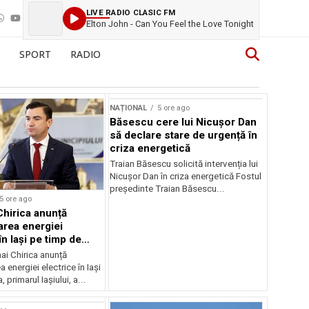
LIVE RADIO CLASIC FM
Elton John - Can You Feel the Love Tonight
SPORT
RADIO
NAȚIONAL
5 ore ago
Băsescu cere lui Nicușor Dan
să declare stare de urgență în
criza energetică
Traian Băsescu solicită intervenția lui
Nicușor Dan în criza energetică Fostul
președinte Traian Băsescu...
5 ore ago
Chirica anunță
area energiei
în Iași pe timp de
ai Chirica anunță
a energiei electrice în Iași
, primarul Iașiului, a...