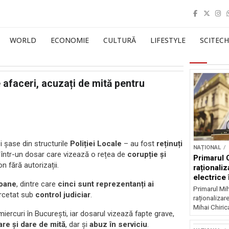
WORLD
ECONOMIE
CULTURĂ
LIFESTYLE
SCITECH
de afaceri, acuzați de mită pentru
i șase din structurile
Poliției Locale
– au fost
reținuți
NAȚIONAL
, într-un dosar care vizează o rețea de
corupție și
Primarul 
 fără autorizații.
raționaliz
electrice 
soane
, dintre care
cinci sunt reprezentanți ai
noapte
Primarul Mih
cercetat sub
control judiciar
.
raționalizare
Mihai Chirica
ercuri în București, iar dosarul vizează fapte grave,
are și dare de mită
, dar și
abuz în serviciu
.