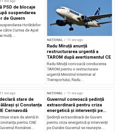
11 ore ago
ă PSD de blocaje
după suspendarea
or de Guvern
 suspendarea Hotărârilor
e către Curtea de Apel
i mulți...
NAȚIONAL
11 ore ago
Radu Miruță anunță
restructurarea urgentă a
TAROM după avertismentul CE
Radu Miruță convoacă conducerea
TAROM pentru o restructurare
urgentă Ministrul interimar al
Transportului, Radu...
11 ore ago
NAȚIONAL
11 ore ago
declară stare de
Guvernul convoacă ședință
Călărași și Constanța
extraordinară pentru criza
NE Cernavodă
energetică și intervenții pe
Dunăre
tituie stare de alertă în
Ședință extraordinară de Guvern
 Constanța pentru CNE
pentru criza energetică și intervenții
uvernul României...
pe Dunăre Guvernul se reunește...