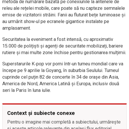
metoda de numărare bazată pe conexiunile la antenele de
releu ale rețelei mobile, care poate să nu capteze semnalele
emise de vizitatorii străini. Fanii au fluturat bețe luminoase și
au urmărit show‑ul pe ecranele gigantice instalate pe
amplasament.
Securitatea la eveniment a fost intensă, cu aproximativ
15.000 de polițiști și agenți de securitate mobilizați, bariere
rutiere şi mai multe zone închise pentru gestionarea mulțimii.
Superstarurile K‑pop vor porni într‑un turneu mondial care va
începe pe 9 aprilie la Goyang, în suburbia Seulului. Turneul
cuprinde cel puțin 82 de concerte în 34 de orașe din Asia,
America de Nord, America Latină și Europa, inclusiv două
seri la Paris în luna iulie.
Context și subiecte conexe
Pentru o imagine mai completă a subiectului, urmărește
și aceste articole relevante din același flux editorial.