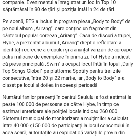
companie. Evenimentul a înregistrat un loc în Top 10
săptămânal în 80 de țări și poziția întâi în 24 de țări.
Pe scenă, BTS a inclus în program piesa „Body to Body” de
pe noul album „Arirang”, care conține un fragment din
cântecul popular coreean „Arirang”. Casa de discuri a trupei,
Hybe, a prezentat albumul „Arirang” drept o reflectare a
identității coreene a grupului și a anunțat vânzări de aproape
patru milioane de exemplare în prima zi. Tot Hybe a indicat
că piesa principală „Swim” a ocupat locul întâi în topul „Daily
Top Songs Global” pe platforma Spotify pentru trei zile
consecutive, între 20 și 22 martie, iar „Body to Body” s-a
clasat pe locul al doilea în aceeași perioadă.
Numărul fanilor prezenți în centrul Seulului a fost estimat la
peste 100.000 de persoane de către Hybe, în timp ce
estimări anterioare ale poliției locale indicau 260.000.
Sistemul municipal de monitorizare a mulțimilor a calculat
între 40.000 și 50.000 de participanți la locul concertului în
acea seară; autoritățile au explicat că variațiile provin din