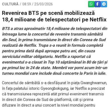
CULTURĂ
08:59 / 25/03/2026
WHATSAPP
FACEBO
TEL
Revenirea BTS pe scenă mobilizează
18,4 milioane de telespectatori pe Netflix
BTS a atras aproximativ 18,4 milioane de telespectatori din
întreaga lume la concertul de revenire transmis sâmbătă
din Seul, în prima transmisiune în direct din Coreea de Sud
realizată de Netflix. Trupa s-a reunit în formula completă
pentru prima dată după aproape patru ani, din cauza
serviciului militar obligatoriu. Netflix a raportat că
evenimentul s-a clasat în Top 10 săptămânal în 80 de țări și
pe primul loc în 24 de state. Membrii vor porni acum într-un
turneu mondial care include două concerte la Paris în iulie.
Concer­tul de sâmbătă s-a desfășurat în piața Gwanghwamun,
în fața palatului istoric Gyeongbokgung, iar Netflix a precizat
că transmisiunea reprezintă atât primul eveniment transmis
în direct din Coreea de Sud de platformă, cât și prima
difuzare în direct a unui concert la nivel mondial pentru