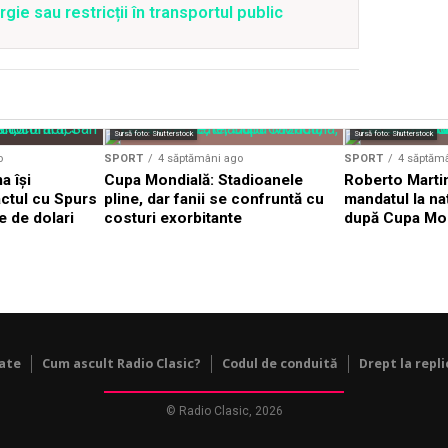
ie sau restricții în transportul public
Sursă foto: Shutterstock
Sursă foto: Shutterstock
o
SPORT
4 săptămâni ago
SPORT
4 săptăm
 își
Cupa Mondială: Stadioanele
Roberto Martin
ctul cu Spurs
pline, dar fanii se confruntă cu
mandatul la na
e de dolari
costuri exorbitante
după Cupa Mo
tate
Cum ascult Radio Clasic?
Codul de conduită
Drept la repli
© Radio Clasic, 2026