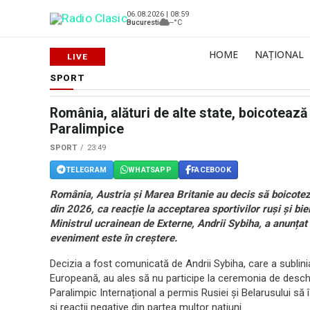
06.08.2026 | 08:59
Bucuresti
--°C
HOME
NAȚIONAL
SPORT
România, alături de alte state, boicoteaz
Paralimpice
SPORT
23:49
TELEGRAM
WHATSAPP
FACEBOOK
România, Austria și Marea Britanie au decis să boicote
din 2026, ca reacție la acceptarea sportivilor ruși și bie
Ministrul ucrainean de Externe, Andrii Sybiha, a anunțat 
eveniment este în creștere.
Decizia a fost comunicată de Andrii Sybiha, care a sublinia
Europeană, au ales să nu participe la ceremonia de deschi
Paralimpic Internațional a permis Rusiei și Belarusului să
și reacții negative din partea multor națiuni.