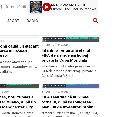
LIVE RADIO CLASIC FM
Europe - The Final Countdown
SPORT
RADIO
Sursă foto: Shutterstock
re ago
SPORT
3 zile ago
ona caută un atacant
Infantino renunță la planul
area lui Robert
FIFA de a vinde participații
wski
private la Cupa Mondială
a caută atacant după
Infantino anunță retragerea planului
i Robert Lewandowski FC
FIFA de a vinde participații private la
 află în...
Cupa Mondială Șeful...
rstock
Sursă foto: Shutterstock
ile ago
SPORT
4 zile ago
es, noul fundaș al
FIFA reafirmă că nu vinde
nter Milano, după un
fotbalul, după respingerea
a Manchester City
planului de investitori străini
ui John Stones la Inter
Nimeni nu vinde fotbalul, anunţă FIFA,