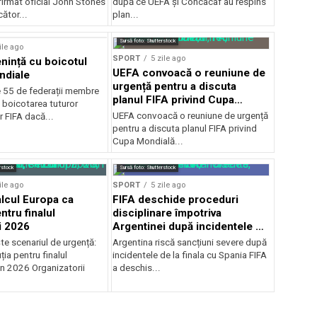
firmat oficial John Stones
după ce UEFA şi Concacaf au respins
cător...
plan...
Sursă foto: Shutterstock
ile ago
SPORT
5 zile ago
ință cu boicotul
UEFA convoacă o reuniune de
ndiale
urgență pentru a discuta
e 55 de federații membre
planul FIFA privind Cupa
 boicotarea tuturor
Mondială
UEFA convoacă o reuniune de urgență
r FIFA dacă...
pentru a discuta planul FIFA privind
Cupa Mondială...
rstock
Sursă foto: Shutterstock
ile ago
SPORT
5 zile ago
alcul Europa ca
FIFA deschide proceduri
ntru finalul
disciplinare împotriva
i 2026
Argentinei după incidentele de
la finala cu Spania
te scenariul de urgență:
Argentina riscă sancțiuni severe după
ția pentru finalul
incidentele de la finala cu Spania FIFA
in 2026 Organizatorii
a deschis...