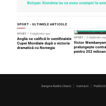
Bolojan: România nu va avea scumpiri la energ
SPORT - ULTIMELE ARTICOLE
SPORT
3 săptămâni ago
SPORT
3 săptămâni ag
Anglia se califică în semifinalele
Victor Wembanyama
Cupei Mondiale după o victorie
prelungește contra
dramatică cu Norvegia
pentru 252 milioan
Despre Radio Clasic
Contact
Publici