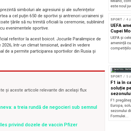
Milano, con
este noul ju
prezintă simboluri ale agresiunii și ale suferințelor
ea a cel puțin 650 de sportivi și antrenori ucraineni și
SPORT
4 z
te țările să nu trimită oficiali la ceremonie, subliniind
UEFA amen
cu evenimentele sportive.
Cupei Mo
UEFA și cel
al referitor la acest boicot. Jocurile Paralimpice de
amenință cu
2026, într-un climat tensionat, având în vedere
competițiilo
al de a permite participarea sportivilor din Rusia și
Sursă foto: Shutte
SPORT
5 z
F1 ia în c
soluție pe
 și aceste articole relevante din același flux
sezonulu
F1 pregăteș
Europa, solu
 Geneva: a treia rundă de negocieri sub semnul
sezonului d
Formulei...
lles privind dozele de vaccin Pfizer