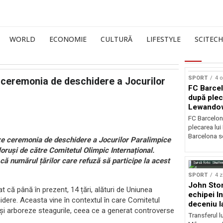
WORLD
ECONOMIE
CULTURĂ
LIFESTYLE
SCITECH
SPORT
4 o
ă ceremonia de deschidere a Jocurilor
FC Barcel
după plec
Lewando
FC Barcelon
plecarea lu
Barcelona se
ze ceremonia de deschidere a Jocurilor Paralimpice
loruși de către Comitetul Olimpic Internațional.
că numărul țărilor care refuză să participe la acest
Sursă foto: Shutte
SPORT
4 z
John Ston
t că până în prezent, 14 țări, alături de Uniunea
echipei I
dere. Aceasta vine în contextul în care Comitetul
deceniu l
 își arboreze steagurile, ceea ce a generat controverse
Transferul l