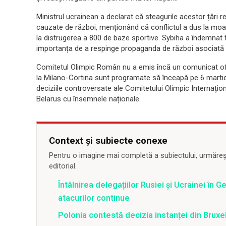
Ministrul ucrainean a declarat că steagurile acestor țări re
cauzate de război, menționând că conflictul a dus la moart
la distrugerea a 800 de baze sportive. Sybiha a îndemnat toa
importanța de a respinge propaganda de război asociată 
Comitetul Olimpic Român nu a emis încă un comunicat ofici
la Milano-Cortina sunt programate să înceapă pe 6 martie 
deciziile controversate ale Comitetului Olimpic Internațion
Belarus cu însemnele naționale.
Context și subiecte conexe
Pentru o imagine mai completă a subiectului, urmărește
editorial.
Întâlnirea delegațiilor Rusiei și Ucrainei în
atacurilor continue
Polonia contestă decizia instanței din Bruxe