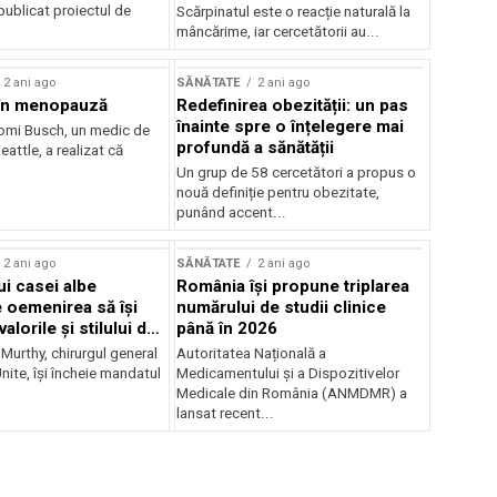
publicat proiectul de
Scărpinatul este o reacție naturală la
mâncărime, iar cercetătorii au...
2 ani ago
SĂNĂTATE
2 ani ago
 în menopauză
Redefinirea obezității: un pas
înainte spre o înțelegere mai
omi Busch, un medic de
profundă a sănătății
eattle, a realizat că
Un grup de 58 cercetători a propus o
nouă definiție pentru obezitate,
punând accent...
2 ani ago
SĂNĂTATE
2 ani ago
ui casei albe
România își propune triplarea
e oemenirea să își
numărului de studii clinice
alorile și stilului de
până în 2026
 Murthy, chirurgul general
Autoritatea Națională a
Unite, își încheie mandatul
Medicamentului și a Dispozitivelor
Medicale din România (ANMDMR) a
lansat recent...