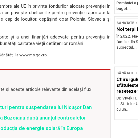
României a 
bre ale UE în privința fondurilor alocate prevenției în
buget...
a ce privește cheltuielile pentru prevenție raportate la
e cap de locuitor, depășind doar Polonia, Slovacia și
SĂNĂTATE
Noi terpi
În 2022, Na
orite și a unei finanțări adecvate pentru prevenția în
familie din S
bunătăți calitatea vieții cetățenilor români.
subiectul...
 Sănătății la www.ms.gov.ro.
SĂNĂTATE
Chirurgul
sfătuieșt
 și aceste articole relevante din același flux
reseteze v
viață
Dr. Vivek H.
al Statelor 
uri pentru suspendarea lui Nicușor Dan
cu un...
tra Buzoianu după anunţul controalelor
oducția de energie solară în Europa