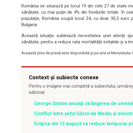
România se situează pe locul 19 din cele 27 de state mem
sănătate, cu mai puțin de 4% din fondurile totale. În cee
populație, România ocupă locul 24, cu doar 30,5 euro p
Bulgaria.
Această situație subliniază necesitatea unei atenții sp
sănătate, pentru a reduce rata mortalității evitabile și a îm
Această știre de presă este disponibilă și pe site-ul Ministerului
Context și subiecte conexe
Pentru o imagine mai completă a subiectului, urmărește
editorial.
George Simion anunță strângerea de semnăt
Conflict între şeful Gărzii de Mediu şi minis
Eclipsa din 12 august va reduce temporar pr