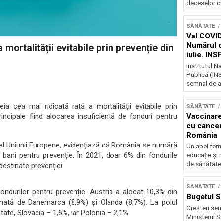
deceselor ca
SĂNĂTATE
Val COVID
Numărul ca
 mortalității evitabile prin prevenție din
iulie. IN
unui nou v
Institutul N
Publică (INS
semnal de al
ia cea mai ridicată rată a mortalității evitabile prin
SĂNĂTATE
ncipale fiind alocarea insuficientă de fonduri pentru
Vaccinare
cu canceru
România
că al Uniunii Europene, evidențiază că România se numără
Un apel ferm
 bani pentru prevenție. În 2021, doar 6% din fondurile
educație și 
de sănătate 
estinate prevenției.
SĂNĂTATE
fondurilor pentru prevenție. Austria a alocat 10,3% din
Bugetul S
urmată de Danemarca (8,9%) și Olanda (8,7%). La polul
Creșteri sem
tate, Slovacia – 1,6%, iar Polonia – 2,1%.
Ministerul S