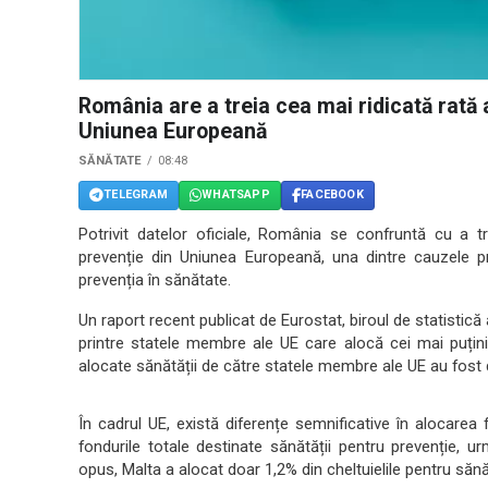
România are a treia cea mai ridicată rată a
Uniunea Europeană
SĂNĂTATE
08:48
TELEGRAM
WHATSAPP
FACEBOOK
Potrivit datelor oficiale, România se confruntă cu a tre
prevenție din Uniunea Europeană, una dintre cauzele pri
prevenția în sănătate.
Un raport recent publicat de Eurostat, biroul de statisti
printre statele membre ale UE care alocă cei mai puțini
alocate sănătății de către statele membre ale UE au fost d
În cadrul UE, există diferențe semnificative în alocarea 
fondurile totale destinate sănătății pentru prevenție, 
opus, Malta a alocat doar 1,2% din cheltuielile pentru sănă