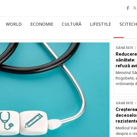
WORLD
ECONOMIE
CULTURĂ
LIFESTYLE
SCITECH
SĂNĂTATE
Reducerea
sănătate:
refuză av
Ministrul Să
Rogobete, a
ordonanța d
SĂNĂTATE
Creșterea
deceselor
rezistente
Medicul Vale
despre o cr