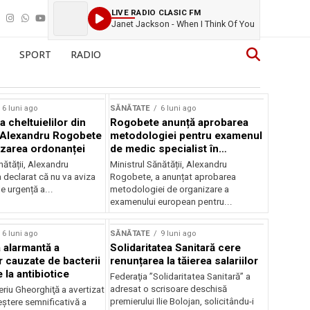
LIVE RADIO CLASIC FM
Janet Jackson - When I Think Of You
SPORT
RADIO
6 luni ago
SĂNĂTATE
6 luni ago
 cheltuielilor din
Rogobete anunță aprobarea
 Alexandru Rogobete
metodologiei pentru examenul
izarea ordonanței
de medic specialist în
radiologie
nătății, Alexandru
Ministrul Sănătății, Alexandru
 declarat că nu va aviza
Rogobete, a anunțat aprobarea
e urgență a...
metodologiei de organizare a
examenului european pentru...
6 luni ago
SĂNĂTATE
9 luni ago
 alarmantă a
Solidaritatea Sanitară cere
 cauzate de bacterii
renunțarea la tăierea salariilor
 la antibiotice
Federaţia ”Solidaritatea Sanitară” a
adresat o scrisoare deschisă
riu Gheorghiţă a avertizat
premierului Ilie Bolojan, solicitându-i
eștere semnificativă a