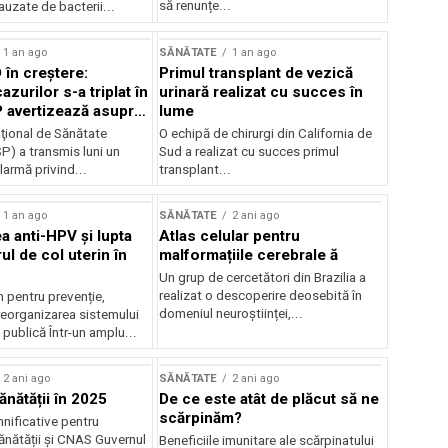
să renunțe...
uzate de bacterii...
1 an ago
SĂNĂTATE
1 an ago
 în creștere:
Primul transplant de vezică
zurilor s-a triplat în
urinară realizat cu succes în
SP avertizează asupra
lume
al de infectări
aţional de Sănătate
O echipă de chirurgi din California de
P) a transmis luni un
Sud a realizat cu succes primul
armă privind...
transplant...
1 an ago
SĂNĂTATE
2 ani ago
a anti-HPV și lupta
Atlas celular pentru
l de col uterin în
malformațiile cerebrale ă
Un grup de cercetători din Brazilia a
realizat o descoperire deosebită în
 pentru prevenție,
domeniul neuroștiinței,...
reorganizarea sistemului
publică Într-un amplu...
2 ani ago
SĂNĂTATE
2 ani ago
ănătății în 2025
De ce este atât de plăcut să ne
scărpinăm?
nificative pentru
ănătății și CNAS Guvernul
Beneficiile imunitare ale scărpinatului