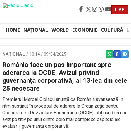
LIVE
HOME
NAȚIONAL
WORLD
ECONOMIE
CULTURĂ
L
NAȚIONAL
10:14 / 09/04/2025
WHATSAPP
FACEBO
TEL
România face un pas important spre
aderarea la OCDE: Avizul privind
guvernanța corporativă, al 13-lea din cele
25 necesare
Premierul Marcel Ciolacu anunță că România avansează în
ritm susținut în procesul de aderare la Organizația pentru
Cooperare și Dezvoltare Economică (OCDE), obținând un nou
aviz pozitiv pe unul dintre cele mai complexe capitole ale
evaluării: guvernanța corporativă.