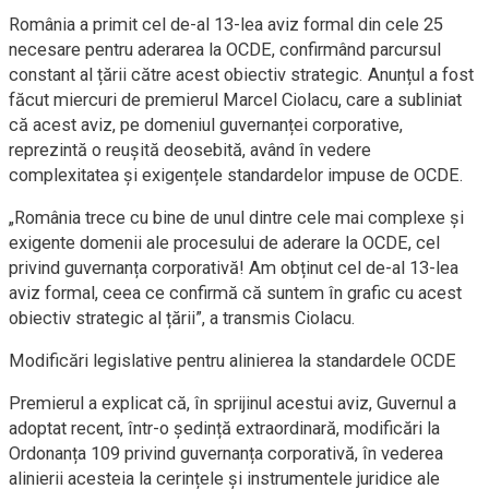
România a primit cel de-al 13-lea aviz formal din cele 25
necesare pentru aderarea la OCDE, confirmând parcursul
constant al țării către acest obiectiv strategic. Anunțul a fost
făcut miercuri de premierul Marcel Ciolacu, care a subliniat
că acest aviz, pe domeniul guvernanței corporative,
reprezintă o reușită deosebită, având în vedere
complexitatea și exigențele standardelor impuse de OCDE.
„România trece cu bine de unul dintre cele mai complexe și
exigente domenii ale procesului de aderare la OCDE, cel
privind guvernanța corporativă! Am obținut cel de-al 13-lea
aviz formal, ceea ce confirmă că suntem în grafic cu acest
obiectiv strategic al țării”, a transmis Ciolacu.
Modificări legislative pentru alinierea la standardele OCDE
Premierul a explicat că, în sprijinul acestui aviz, Guvernul a
adoptat recent, într-o ședință extraordinară, modificări la
Ordonanța 109 privind guvernanța corporativă, în vederea
alinierii acesteia la cerințele și instrumentele juridice ale