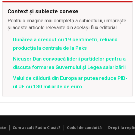
Context și subiecte conexe
Pentru o imagine mai completă a subiectului, urmărește
și aceste articole relevante din același flux editorial.
Dunărea a crescut cu 19 centimetri, reluând
producția la centrala de la Paks
Nicușor Dan convoacă liderii partidelor pentru a
discuta formarea Guvernului și Legea salarizării
Valul de căldură din Europa ar putea reduce PIB-
ul UE cu 180 miliarde de euro
tate
Cum ascult Radio Clasic?
Codul de conduită
Drept la repli