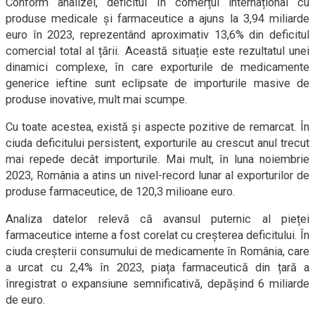
Conform analizei, deficitul în comerțul internațional cu
produse medicale și farmaceutice a ajuns la 3,94 miliarde
euro în 2023, reprezentând aproximativ 13,6% din deficitul
comercial total al țării. Această situație este rezultatul unei
dinamici complexe, în care exporturile de medicamente
generice ieftine sunt eclipsate de importurile masive de
produse inovative, mult mai scumpe.
Cu toate acestea, există și aspecte pozitive de remarcat. În
ciuda deficitului persistent, exporturile au crescut anul trecut
mai repede decât importurile. Mai mult, în luna noiembrie
2023, România a atins un nivel-record lunar al exporturilor de
produse farmaceutice, de 120,3 milioane euro.
Analiza datelor relevă că avansul puternic al pieței
farmaceutice interne a fost corelat cu creșterea deficitului. În
ciuda creșterii consumului de medicamente în România, care
a urcat cu 2,4% în 2023, piața farmaceutică din țară a
înregistrat o expansiune semnificativă, depășind 6 miliarde
de euro.