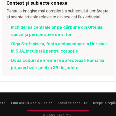
Context și subiecte conexe
Pentru o imagine mai completă a subiectului, urmărește
și aceste articole relevante din același flux editorial.
Închiderea centralelor pe cărbune din Oltenia:
cauze și perspective de viitor
Olga Stefanîşina, fosta ambasadoare a Ucrainei
în SUA, inculpată pentru corupţie
Două coduri de vreme rea afectează România
joi, avertizări pentru 39 de județe
tate
Cum ascult Radio Clasic?
Codul de conduită
Drept la repli
© Radio Clasic, 2026