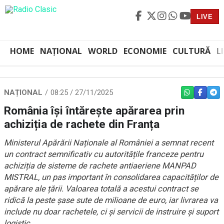
LIVE
HOME
NAȚIONAL
WORLD
ECONOMIE
CULTURĂ
L
NAȚIONAL
08:25 / 27/11/2025
WHATSAPP
FACEBO
TEL
România își întărește apărarea prin
achiziția de rachete din Franța
Ministerul Apărării Naționale al României a semnat recent
un contract semnificativ cu autoritățile franceze pentru
achiziția de sisteme de rachete antiaeriene MANPAD
MISTRAL, un pas important în consolidarea capacităților de
apărare ale țării. Valoarea totală a acestui contract se
ridică la peste șase sute de milioane de euro, iar livrarea va
include nu doar rachetele, ci și servicii de instruire și suport
logistic.