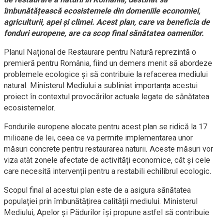
îmbunătățească ecosistemele din domeniile economiei,
agriculturii, apei și climei. Acest plan, care va beneficia de
fonduri europene, are ca scop final sănătatea oamenilor.
Planul Național de Restaurare pentru Natură reprezintă o
premieră pentru România, fiind un demers menit să abordeze
problemele ecologice și să contribuie la refacerea mediului
natural. Ministerul Mediului a subliniat importanța acestui
proiect în contextul provocărilor actuale legate de sănătatea
ecosistemelor.
Fondurile europene alocate pentru acest plan se ridică la 17
milioane de lei, ceea ce va permite implementarea unor
măsuri concrete pentru restaurarea naturii. Aceste măsuri vor
viza atât zonele afectate de activități economice, cât și cele
care necesită intervenții pentru a restabili echilibrul ecologic.
Scopul final al acestui plan este de a asigura sănătatea
populației prin îmbunătățirea calității mediului. Ministerul
Mediului, Apelor şi Pădurilor își propune astfel să contribuie