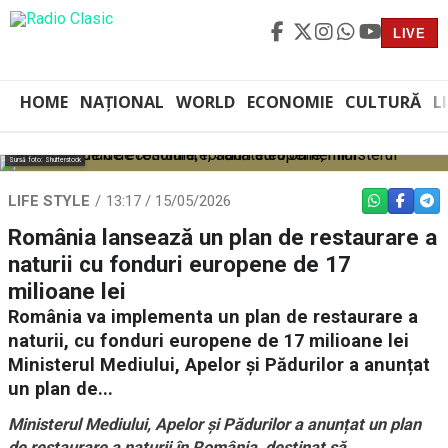
LIVE
HOME
NAȚIONAL
WORLD
ECONOMIE
CULTURĂ
L
Sursă foto: Shutterstock
LIFE STYLE
13:17 / 15/05/2026
WHATSAPP
FACEBO
TEL
România lansează un plan de restaurare a
naturii cu fonduri europene de 17
milioane lei
România va implementa un plan de restaurare a
naturii, cu fonduri europene de 17 milioane lei
Ministerul Mediului, Apelor şi Pădurilor a anunțat
un plan de...
Ministerul Mediului, Apelor şi Pădurilor a anunțat un plan
de restaurare a naturii în România, destinat să