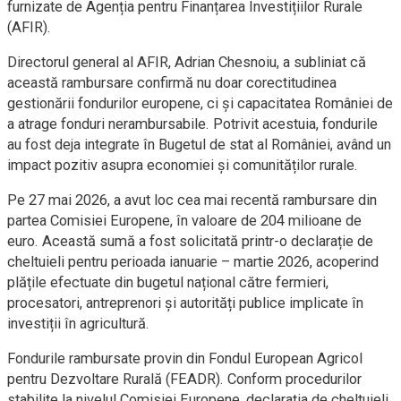
furnizate de Agenția pentru Finanțarea Investițiilor Rurale
(AFIR).
Directorul general al AFIR, Adrian Chesnoiu, a subliniat că
această rambursare confirmă nu doar corectitudinea
gestionării fondurilor europene, ci și capacitatea României de
a atrage fonduri nerambursabile. Potrivit acestuia, fondurile
au fost deja integrate în Bugetul de stat al României, având un
impact pozitiv asupra economiei și comunităților rurale.
Pe 27 mai 2026, a avut loc cea mai recentă rambursare din
partea Comisiei Europene, în valoare de 204 milioane de
euro. Această sumă a fost solicitată printr-o declarație de
cheltuieli pentru perioada ianuarie – martie 2026, acoperind
plățile efectuate din bugetul național către fermieri,
procesatori, antreprenori și autorități publice implicate în
investiții în agricultură.
Fondurile rambursate provin din Fondul European Agricol
pentru Dezvoltare Rurală (FEADR). Conform procedurilor
stabilite la nivelul Comisiei Europene, declarația de cheltuieli