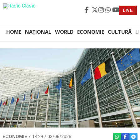
LIVE
HOME
NAȚIONAL
WORLD
ECONOMIE
CULTURĂ
L
ECONOMIE
14:29 / 03/06/2026
WHATSAPP
FACEBO
TEL