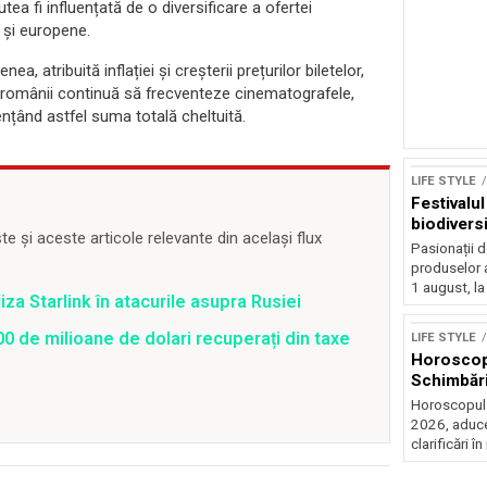
tea fi influențată de o diversificare a ofertei
 și europene.
, atribuită inflației și creșterii prețurilor biletelor,
i românii continuă să frecventeze cinematografele,
ențând astfel suma totală cheltuită.
LIFE STYLE
Festivalu
biodiversi
 și aceste articole relevante din același flux
Pasionații de
produselor a
1 august, la
iza Starlink în atacurile asupra Rusiei
Sursă foto: Shutte
0 de milioane de dolari recuperați din taxe
LIFE STYLE
Horoscop 
Schimbări
Horoscopul z
2026, aduce
clarificări în 