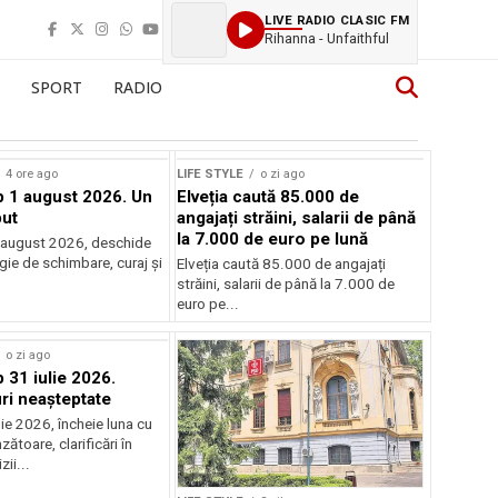
LIVE RADIO CLASIC FM
Rihanna - Unfaithful
SPORT
RADIO
4 ore ago
LIFE STYLE
o zi ago
 1 august 2026. Un
Elveția caută 85.000 de
ut
angajați străini, salarii de până
la 7.000 de euro pe lună
 august 2026, deschide
gie de schimbare, curaj și
Elveția caută 85.000 de angajați
.
străini, salarii de până la 7.000 de
euro pe...
o zi ago
31 iulie 2026.
i neașteptate
ulie 2026, încheie luna cu
zătoare, clarificări în
zii...