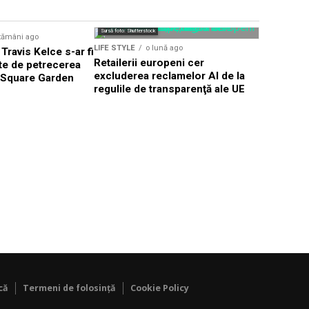
Sursă foto: Shutte
Sursă foto: Shutterstock
tămâni ago
LIFE STYLE
LIFE STYLE
o lună ago
 Travis Kelce s-ar fi
Românii a
Retailerii europeni cer
nte de petrecerea
secondhan
excluderea reclamelor AI de la
 Square Garden
criza ec
regulile de transparenţă ale UE
că
Termeni de folosință
Cookie Policy