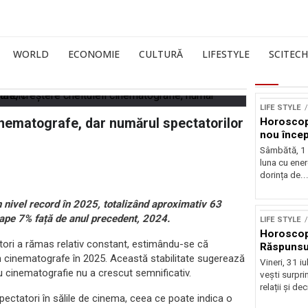
WORLD
ECONOMIE
CULTURĂ
LIFESTYLE
SCITECH
LIFE STYLE
inematografe, dar numărul spectatorilor
Horoscop
nou încep
Sâmbătă, 1
luna cu ener
dorința de..
 nivel record în 2025, totalizând aproximativ 63
oape 7% față de anul precedent, 2024.
LIFE STYLE
Horoscop 
tatori a rămas relativ constant, estimându-se că
Răspunsur
n cinematografe în 2025. Această stabilitate sugerează
Vineri, 31 i
ru cinematografie nu a crescut semnificativ.
vești surprin
relații și deci
pectatori în sălile de cinema, ceea ce poate indica o