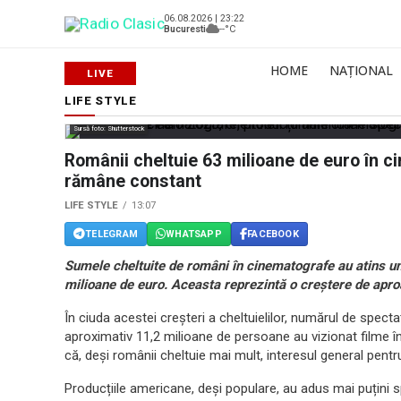
06.08.2026 | 23:22
Bucuresti
--°C
HOME
NAȚIONAL
LIFE STYLE
Sursă foto: Shutterstock
Românii cheltuie 63 milioane de euro în c
rămâne constant
LIFE STYLE
13:07
TELEGRAM
WHATSAPP
FACEBOOK
Sumele cheltuite de români în cinematografe au atins un
milioane de euro. Aceasta reprezintă o creștere de apr
În ciuda acestei creșteri a cheltuielilor, numărul de spec
aproximativ 11,2 milioane de persoane au vizionat filme î
că, deși românii cheltuie mai mult, interesul general pent
Producțiile americane, deși populare, au adus mai puțini s