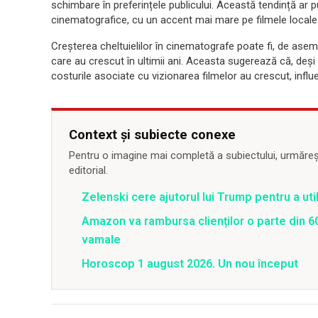
schimbare în preferințele publicului. Această tendință ar pu
cinematografice, cu un accent mai mare pe filmele locale
Creșterea cheltuielilor în cinematografe poate fi, de asemenea
care au crescut în ultimii ani. Aceasta sugerează că, deș
costurile asociate cu vizionarea filmelor au crescut, influ
Context și subiecte conexe
Pentru o imagine mai completă a subiectului, urmărește
editorial.
Zelenski cere ajutorul lui Trump pentru a util
Amazon va rambursa clienților o parte din 60
vamale
Horoscop 1 august 2026. Un nou început