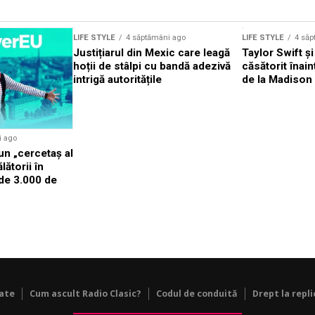
LIFE STYLE
4 săptămâni ago
LIFE STYLE
4 săp
Justițiarul din Mexic care leagă
Taylor Swift și
hoții de stâlpi cu bandă adezivă
căsătorit înai
intrigă autoritățile
de la Madison
i ago
n „cercetaș al
lătorii în
 de 3.000 de
tate
Cum ascult Radio Clasic?
Codul de conduită
Drept la repli