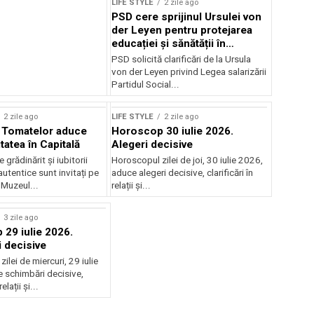
LIFE STYLE
2 zile ago
PSD cere sprijinul Ursulei von
der Leyen pentru protejarea
educației și sănătății în
reforma salarială
PSD solicită clarificări de la Ursula
von der Leyen privind Legea salarizării
Partidul Social...
2 zile ago
LIFE STYLE
2 zile ago
l Tomatelor aduce
Horoscop 30 iulie 2026.
tatea în Capitală
Alegeri decisive
 grădinărit și iubitorii
Horoscopul zilei de joi, 30 iulie 2026,
utentice sunt invitați pe
aduce alegeri decisive, clarificări în
 Muzeul...
relații și...
rstock
3 zile ago
29 iulie 2026.
 decisive
ilei de miercuri, 29 iulie
 schimbări decisive,
relații și...