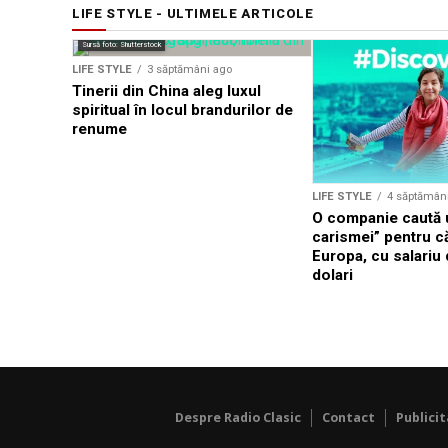
LIFE STYLE - ULTIMELE ARTICOLE
Sursă foto: Shutterstock
LIFE STYLE
3 săptămâni ago
Tinerii din China aleg luxul
spiritual în locul brandurilor de
renume
LIFE STYLE
4 săptămân
O companie caută u
carismei” pentru că
Europa, cu salariu
dolari
Despre Radio Clasic
Contact
Publici