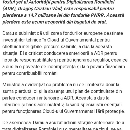
fostul șef al Autorității pentru Digitalizarea României
(ADR), Dragoș Cristian Vlad, este responsabil pentru
pierderea a 14,7 milioane lei din fondurile PNRR. Această
pierdere este acum acoperită din bugetul de stat.
Darau a subliniat că utilizarea fondurilor europene destinate
investițiilor tehnice în Cloud-ul Guvernamental pentru
cheltuieli ineligibile, precum salariile, a dus la această
situație. El a criticat conducerea anterioară a ADR pentru
lipsa de responsabilitate și pentru ignorarea regulilor, ceea ce
a dus la o poveste de incompetență și la o povară financiară
pentru contribuabilii români.
Ministrul a evidențiat că problema nu se limitează doar la
suma pierdută, ci și la absența unui plan de continuitate din
partea conducerii anterioare a ADR. Aceasta a dus la
întârzieri și haos administrativ, lăsând specialiștii esențiali
pentru funcționarea Cloud-ului Guvernamental fără protecție.
De asemenea, Darau a acuzat administrațiile anterioare de a
trata digitalizarea României cu o mentalitate de tipul „se va