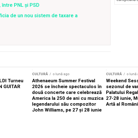
 între PNL și PSD
ficia de un nou sistem de taxare a
CULTURĂ
o lună ago
CULTURĂ
o lună
DI Turneu
Athenaeum Summer Festival
Weekend Sess
N GUITAR
2026 se încheie spectaculos în
sezonul de var
două concerte care celebrează
Palatului Rega
America la 250 de ani cu muzica
27-28 iunie, M
legendarului său compozitor
Artă al Români
John Williams, pe 27 și 28 iunie