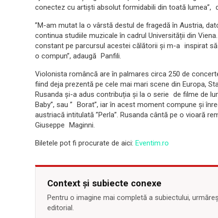
conectez cu artiști absolut formidabili din toată lumea”, 
”M-am mutat la o vârstă destul de fragedă în Austria, dat
continua studiile muzicale în cadrul Universității din Vien
constant pe parcursul acestei călătorii și m-a inspirat să
o compun”, adaugă Panfili.
Violonista româncă are în palmares circa 250 de concert
fiind deja prezentă pe cele mai mari scene din Europa, Stat
Rusanda și-a adus contribuția și la o serie de filme de l
Baby”, sau ” Borat”, iar în acest moment compune și în
austriacă intitulată ”Perla”. Rusanda cântă pe o vioară rema
Giuseppe Maginni.
Biletele pot fi procurate de aici:
Eventim.ro
Context și subiecte conexe
Pentru o imagine mai completă a subiectului, urmărește
editorial.