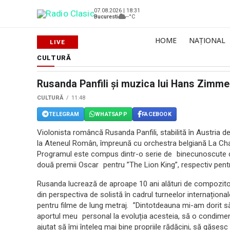
07.08.2026 | 18:31
Bucuresti
--°C
HOME
NAȚIONAL
CULTURĂ
Rusanda Panfili și muzica lui Hans Zimm
CULTURĂ
11:48
TELEGRAM
WHATSAPP
FACEBOOK
Violonista româncă Rusanda Panfili, stabilită în Austria d
la Ateneul Român, împreună cu orchestra belgiană La Chap
Programul este compus dintr-o serie de binecunoscute 
două premii Oscar pentru ”The Lion King”, respectiv pent
Rusanda lucrează de aproape 10 ani alături de compozit
din perspectiva de solistă în cadrul turneelor internaționa
pentru filme de lung metraj. ”Dintotdeauna mi-am dorit să
aportul meu personal la evoluția acesteia, să o condime
ajutat să îmi înțeleg mai bine propriile rădăcini, să găses