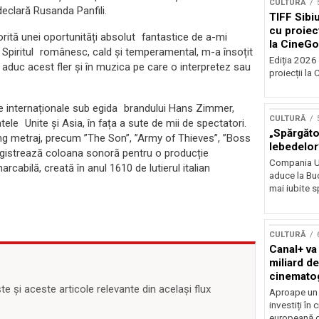
CULTURĂ
declară Rusanda Panfili.
TIFF Sibi
cu proiecț
orită unei oportunități absolut fantastice de a-mi
la CineGo
a. Spiritul românesc, cald și temperamental, m-a însoțit
Ediția 2026 
 aduc acest fler și în muzica pe care o interpretez sau
proiecții la 
e internaționale sub egida brandului Hans Zimmer,
CULTURĂ
ele Unite și Asia, în fața a sute de mii de spectatori.
„Spărgător
ung metraj, precum ”The Son”, ”Army of Thieves”, ”Boss
lebedelor”
registrează coloana sonoră pentru o producție
Compania Uk
rcabilă, creată în anul 1610 de lutierul italian
aduce la Buc
mai iubite s
CULTURĂ
Canal+ va
miliard de
cinemato
 și aceste articole relevante din același flux
până în 2
Aproape un m
investiți în
europeană d