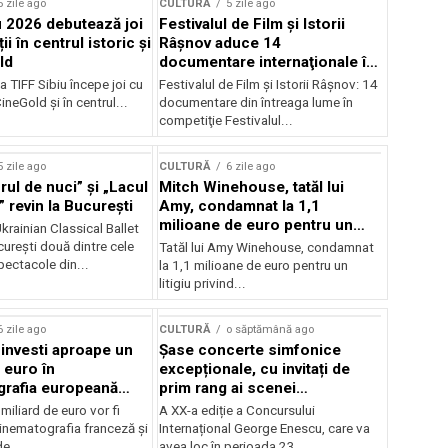
5 zile ago
CULTURĂ
5 zile ago
u 2026 debutează joi
Festivalul de Film şi Istorii
ii în centrul istoric și
Râşnov aduce 14
ld
documentare internaţionale în
premieră
a TIFF Sibiu începe joi cu
Festivalul de Film şi Istorii Râşnov: 14
CineGold și în centrul...
documentare din întreaga lume în
competiţie Festivalul...
5 zile ago
CULTURĂ
6 zile ago
ul de nuci” și „Lacul
Mitch Winehouse, tatăl lui
 revin la București
Amy, condamnat la 1,1
milioane de euro pentru un
rainian Classical Ballet
litigiu pierdut
urești două dintre cele
Tatăl lui Amy Winehouse, condamnat
pectacole din...
la 1,1 milioane de euro pentru un
litigiu privind...
6 zile ago
CULTURĂ
o săptămână ago
 investi aproape un
Șase concerte simfonice
 euro în
excepționale, cu invitați de
grafia europeană
prim rang ai scenei
032
internaționale și ansambluri
iliard de euro vor fi
A XX-a ediție a Concursului
orchestrale românești de
 cinematografia franceză și
Internațional George Enescu, care va
prestigiu, în programul
e...
avea loc în perioada 23...