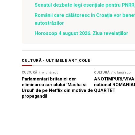
Senatul dezbate legi esențiale pentru PNRR,
Românii care călătoresc în Croația vor bene
autostrăzilor
Horoscop 4 august 2026. Ziua revelațiilor
CULTURĂ - ULTIMELE ARTICOLE
CULTURĂ
o lună ago
CULTURĂ
o lună ago
Parlamentari britanici cer
ANOTIMPURI/VIVAL
eliminarea serialului ‘Masha și
național ROMANIA
Ursul’ de pe Netflix din motive de
QUARTET
propagandă