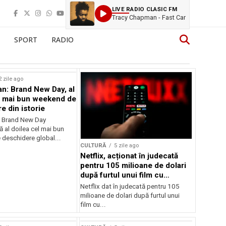
LIVE RADIO CLASIC FM
Tracy Chapman - Fast Car
SPORT
RADIO
2 zile ago
n: Brand New Day, al
l mai bun weekend de
e din istorie
: Brand New Day
ă al doilea cel mai bun
deschidere global...
CULTURĂ
5 zile ago
Netflix, acționat în judecată
pentru 105 milioane de dolari
după furtul unui film cu
Nicolas Cage
Netflix dat în judecată pentru 105
milioane de dolari după furtul unui
film cu...