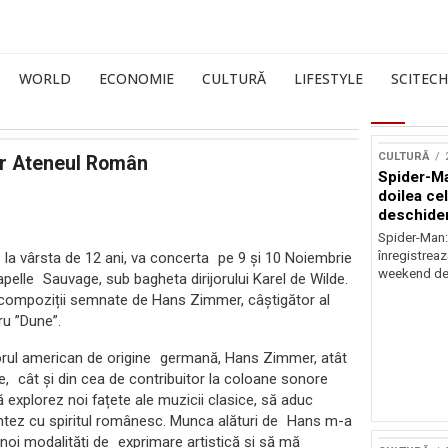
WORLD
ECONOMIE
CULTURĂ
LIFESTYLE
SCITECH
CULTURĂ
er Ateneul Român
Spider-Ma
doilea ce
deschider
Spider-Man
înregistreaz
e la vârsta de 12 ani, va concerta pe 9 și 10 Noiembrie
weekend de 
elle Sauvage, sub bagheta dirijorului Karel de Wilde.
compoziții semnate de Hans Zimmer, câștigător al
ru ”Dune”.
orul american de origine germană, Hans Zimmer, atât
le, cât și din cea de contribuitor la coloane sonore
 explorez noi fațete ale muzicii clasice, să aduc
ntez cu spiritul românesc. Munca alături de Hans m-a
c noi modalități de exprimare artistică și să mă