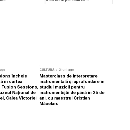
Concursului Enescu 2026
CULTURĂ
 ago
CULTURĂ
2 luni ago
„Cantafab
ions încheie
Masterclass de interpretare
ă în curtea
instrumentală și aprofundare în
l Fusion Sessions,
studiul muzicii pentru
uzeul Național de
instrumentiștii de până în 25 de
ei, Calea Victoriei
ani, cu maestrul Cristian
Măcelaru