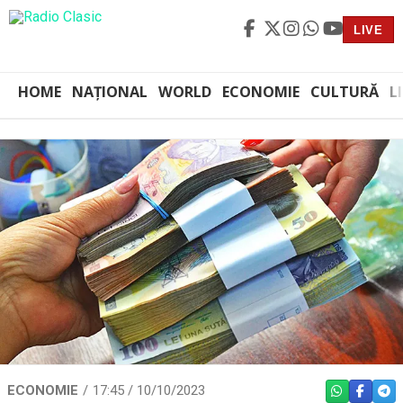
LIVE
HOME
NAȚIONAL
WORLD
ECONOMIE
CULTURĂ
L
ECONOMIE
17:45 / 10/10/2023
WHATSAPP
FACEBO
TEL