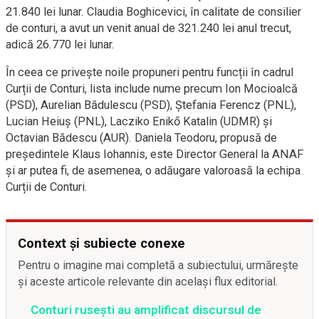
21.840 lei lunar. Claudia Boghicevici, în calitate de consilier
de conturi, a avut un venit anual de 321.240 lei anul trecut,
adică 26.770 lei lunar.
În ceea ce privește noile propuneri pentru funcții în cadrul
Curții de Conturi, lista include nume precum Ion Mocioalcă
(PSD), Aurelian Bădulescu (PSD), Ștefania Ferencz (PNL),
Lucian Heiuș (PNL), Lacziko Enikő Katalin (UDMR) și
Octavian Bădescu (AUR). Daniela Teodoru, propusă de
președintele Klaus Iohannis, este Director General la ANAF
și ar putea fi, de asemenea, o adăugare valoroasă la echipa
Curții de Conturi.
Context și subiecte conexe
Pentru o imagine mai completă a subiectului, urmărește
și aceste articole relevante din același flux editorial.
Conturi rusești au amplificat discursul de