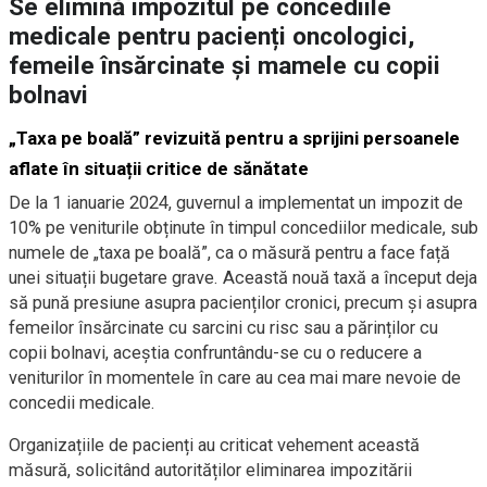
Se elimină impozitul pe concediile
medicale pentru pacienți oncologici,
femeile însărcinate și mamele cu copii
bolnavi
„Taxa pe boală” revizuită pentru a sprijini persoanele
aflate în situații critice de sănătate
De la 1 ianuarie 2024, guvernul a implementat un impozit de
10% pe veniturile obținute în timpul concediilor medicale, sub
numele de „taxa pe boală”, ca o măsură pentru a face față
unei situații bugetare grave. Această nouă taxă a început deja
să pună presiune asupra pacienților cronici, precum și asupra
femeilor însărcinate cu sarcini cu risc sau a părinților cu
copii bolnavi, aceștia confruntându-se cu o reducere a
veniturilor în momentele în care au cea mai mare nevoie de
concedii medicale.
Organizațiile de pacienți au criticat vehement această
măsură, solicitând autorităților eliminarea impozitării