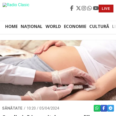
LIVE
HOME
NAȚIONAL
WORLD
ECONOMIE
CULTURĂ
L
SĂNĂTATE
10:20 / 05/04/2024
WHATSAPP
FACEBO
TEL