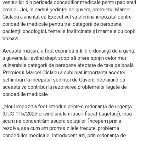
veniturilor din perioada concediilor medicale pentru pacienții
cronici. Joi, în cadrul ședinței de guvern, premierul Marcel
Ciolacu a anunțat că Executivul va elimina impozitul pentru
concediile medicale pentru trei categorii de persoane:
pacienții oncologici, femeile însărcinate și mamele cu copii
bolnavi.
Această măsură a fost cuprinsă într-o ordonanță de urgență
a guvernului, având drept scop să ofere sprijin celor mai
vulnerabile categorii de persoane afectate de taxa pe boală.
Premierul Marcel Ciolacu a subliniat importanța acestei
schimbări la începutul ședinței de Guvern, declarând că
aceasta va contribui la rezolvarea problemelor legate de
concediile medicale.
„Noul impozit a fost introdus printr-o ordonanță de urgență
(OUG 115/2023 privind unele măsuri fiscal-bugetare), însă
acum ne concentrăm asupra soluțiilor. Începem prin a
rezolva, așa cum am promis zilele trecute, problema
concediilor medicale. Introducem azi, prin ordonanță de