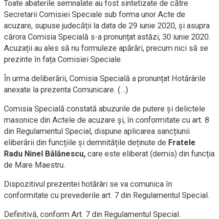
Toate abaterile semnalate au fost sintetizate de către
Secretarii Comisiei Speciale sub forma unor Acte de
acuzare, supuse judecății la data de 29 iunie 2020, și asupra
cărora Comisia Specială s-a pronunțat astăzi, 30 iunie 2020.
Acuzații au ales să nu formuleze apărări, precum nici să se
prezinte în fața Comisiei Speciale.
În urma deliberării, Comisia Specială a pronunțat Hotărârile
anexate la prezenta Comunicare. (…)
Comisia Specială constată abuzurile de putere și delictele
masonice din Actele de acuzare și, în conformitate cu art. 8
din Regulamentul Special, dispune aplicarea sancțiunii
eliberării din funcțiile și demnitățile deținute de
Fratele
Radu Ninel Bălănescu,
care este eliberat (demis) din funcția
de Mare Maestru.
Dispozitivul prezentei hotărâri se va comunica în
conformitate cu prevederile art. 7 din Regulamentul Special.
Definitivă, conform Art. 7 din Regulamentul Special.