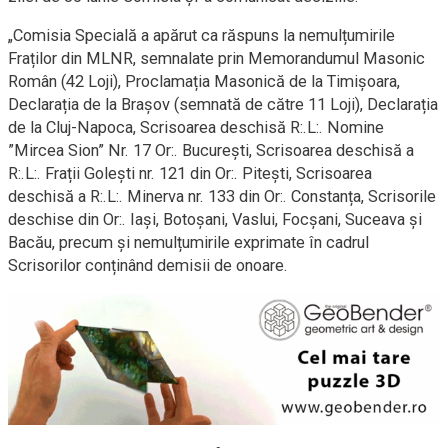
„Comisia Specială a apărut ca răspuns la nemulțumirile
Fraților din MLNR, semnalate prin Memorandumul Masonic
Român (42 Loji), Proclamația Masonică de la Timișoara,
Declarația de la Brașov (semnată de către 11 Loji), Declarația
de la Cluj-Napoca, Scrisoarea deschisă R:.L:. Nomine
”Mircea Sion” Nr. 17 Or:. București, Scrisoarea deschisă a
R:.L:. Frații Golești nr. 121 din Or:. Pitești, Scrisoarea
deschisă a R:.L:. Minerva nr. 133 din Or:. Constanța, Scrisorile
deschise din Or:. Iași, Botoșani, Vaslui, Focșani, Suceava și
Bacău, precum și nemulțumirile exprimate în cadrul
Scrisorilor conținând demisii de onoare.