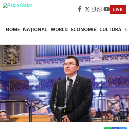
LIVE
HOME
NAȚIONAL
WORLD
ECONOMIE
CULTURĂ
L