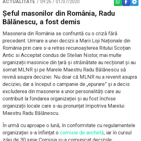
ACTUALITATE
09:26 / 01/07/2020
WHATSAPP
FACEBO
TEL
Șeful masonilor din România, Radu
Bălănescu, a fost demis
Masoneria din România se confruntă cu o criză fără
precedent. Urmare a unei decizii a Marii Loji Naționale din
România prin care s-a retras recunoașterea Ritului Scoțian
Antic si Acceptat condus de Stelian Nistor, mai multe
organizații masonice din țară și străinătate au recționat și au
somat MLNR și pe Marele Maestru Radu Bălănescu să
revină asupra deciziei. Nu doar că MLNR nu a revenit asupra
deciziei, dar a început o campanie de „epurare” și a decis
excluderea din masonerie a unor personalități care au
contribuit la fondarea organizației și au fost închise
organizații locale care s-au pronunțat împotriva Marelui
Maestru Radu Bălănescu.
În urmă cu aproape o lună, în conformitate cu regulamentele
organizației s-a înființat o
comisie de anchetă
, iar în cursul
zilei de 30 iunie Comisia și-a comunicat deciziile: