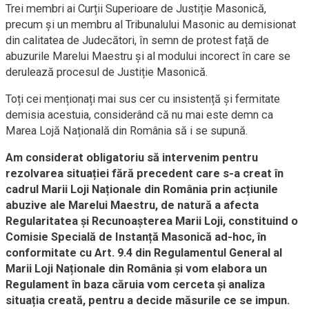
Trei membri ai Curții Superioare de Justiție Masonică,
precum și un membru al Tribunalului Masonic au demisionat
din calitatea de Judecători, în semn de protest față de
abuzurile Marelui Maestru și al modului incorect în care se
derulează procesul de Justiție Masonică.
Toți cei menționați mai sus cer cu insistență și fermitate
demisia acestuia, considerând că nu mai este demn ca
Marea Lojă Națională din România să i se supună.
Am considerat obligatoriu să intervenim pentru
rezolvarea situației fără precedent care s-a creat în
cadrul Marii Loji Naționale din România prin acțiunile
abuzive ale Marelui Maestru, de natură a afecta
Regularitatea și Recunoașterea Marii Loji, constituind o
Comisie Specială de Instanță Masonică ad-hoc, în
conformitate cu Art. 9.4 din Regulamentul General al
Marii Loji Naționale din România și vom elabora un
Regulament în baza căruia vom cerceta și analiza
situația creată, pentru a decide măsurile ce se impun.