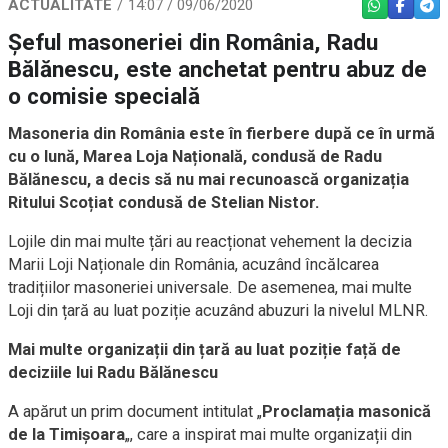
ACTUALITATE
14:07 / 09/06/2020
WHATSAPP
FACEBO
TEL
Șeful masoneriei din România, Radu
Bălănescu, este anchetat pentru abuz de
o comisie specială
Masoneria din România este în fierbere după ce în urmă
cu o lună, Marea Loja Națională, condusă de Radu
Bălănescu, a decis să nu mai recunoască organizația
Ritului Scoțiat condusă de Stelian Nistor.
Lojile din mai multe țări au reacționat vehement la decizia
Marii Loji Naționale din România, acuzând încălcarea
tradițiilor masoneriei universale. De asemenea, mai multe
Loji din țară au luat poziție acuzând abuzuri la nivelul MLNR.
Mai multe organizații din țară au luat poziție față de
deciziile lui Radu Bălănescu
A apărut un prim document intitulat „
Proclamația masonică
de la Timișoara
„, care a inspirat mai multe organizații din