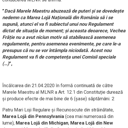
”
Dacă Marele Maestru abuzează de puteri și se dovedește
nedemn ca Marea Lojă Națională din România să i se
supună, atunci el va fi subiectul unui nou Regulament
dictat de situația de moment; și aceasta deoarece, Vechea
Frăție nu a avut niciun motiv să stabilească asemenea
regulamente, pentru asemenea evenimente, pe care le-a
presupus că nu se vor întâmpla niciodată. Acest nou
Regulament va fi de competența unei Comisii speciale
(…)
”,
Încălcarea din 21.04.2020 în formă continuată de către
Marele Maestru al MLNR a Art. 12.1 din Constituție durează
și produce efecte de mai bine de 6 (șase) săptămâni.
2
Patru Mari Loji Regulare și Recunoscute din străinătate,
Marea Lojă din Pennsylvania
(cea mai numeroasă din
lume),
Marea Lojă din Michigan
,
Marea Lojă din New