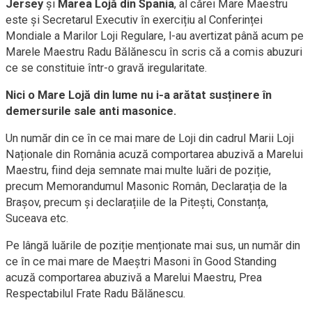
Jersey
și
Marea Lojă din Spania
, al cărei Mare Maestru
este şi Secretarul Executiv în exercițiu al Conferinței
Mondiale a Marilor Loji Regulare, l-au avertizat până acum pe
Marele Maestru Radu Bălănescu în scris că a comis abuzuri
ce se constituie într-o gravă iregularitate.
Nici o Mare Lojă din lume nu i-a arătat susținere în
demersurile sale anti masonice.
Un număr din ce în ce mai mare de Loji din cadrul Marii Loji
Naționale din România acuză comportarea abuzivă a Marelui
Maestru, fiind deja semnate mai multe luări de poziție,
precum Memorandumul Masonic Român, Declarația de la
Brașov, precum și declarațiile de la Pitești, Constanța,
Suceava etc.
Pe lângă luările de poziție menționate mai sus, un număr din
ce în ce mai mare de Maeștri Masoni în Good Standing
acuză comportarea abuzivă a Marelui Maestru, Prea
Respectabilul Frate Radu Bălănescu.