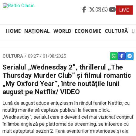
LIVE
HOME
NAȚIONAL
WORLD
ECONOMIE
CULTURĂ
L
CULTURĂ
09:27 / 01/08/2025
WHATSAPP
FACEBO
TEL
Serialul „Wednesday 2”, thrillerul „The
Thursday Murder Club” şi filmul romantic
„My Oxford Year”, între noutăţile lunii
august pe Netflix/ VIDEO
Lună de august aduce entuziasm în rândul fanilor Netflix, cu
noutăți menite să capteze publicul la fiecare click.
„Wednesday”, serialul care a devenit cel mai vizionat conținut
în limba engleză pe platforma de streaming, se întoarce cu
mult așteptatul sezon 2. Fanii aventurilor misterioase și ale