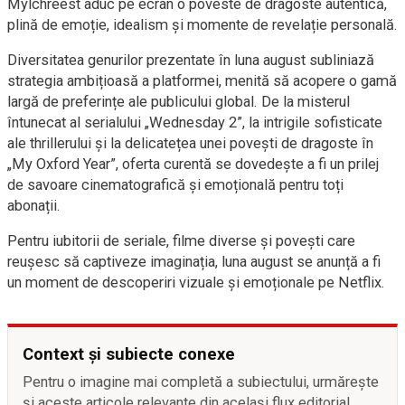
Mylchreest aduc pe ecran o poveste de dragoste autentică,
plină de emoție, idealism și momente de revelație personală.
Diversitatea genurilor prezentate în luna august subliniază
strategia ambițioasă a platformei, menită să acopere o gamă
largă de preferințe ale publicului global. De la misterul
întunecat al serialului „Wednesday 2”, la intrigile sofisticate
ale thrillerului și la delicatețea unei povești de dragoste în
„My Oxford Year”, oferta curentă se dovedește a fi un prilej
de savoare cinematografică și emoțională pentru toți
abonații.
Pentru iubitorii de seriale, filme diverse și povești care
reușesc să captiveze imaginația, luna august se anunță a fi
un moment de descoperiri vizuale și emoționale pe Netflix.
Context și subiecte conexe
Pentru o imagine mai completă a subiectului, urmărește
și aceste articole relevante din același flux editorial.