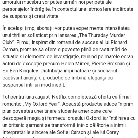
umorului macabru vor putea urmări noi peripeții ale
personajelor îndrăgite, în contextul unei atmosfere încărcate
de suspans și creativitate.
În același timp, abonații vor putea experimenta intensitatea
unui thriller sofisticat prin lansarea „The Thursday Murder
Club”. Filmul, inspirat din romanul de succes al lui Richard
Osman, promite să ofere o poveste plină de răsturnări de
situație și elemente de investigație, reunind pe marele ecran
actori de excepție precum Helen Mirren, Pierce Brosnan și
Sir Ben Kingsley. Distribuția impunătoare și scenariul
captivant anunță o producție ce îmbină eleganța cu
suspansul într-un mod inedit.
Tot pentru luna august, Netflix completează oferta cu filmul
romantic „My Oxford Year”. Această producție aduce în prim-
plan povestea unei tinere studente americane care
descoperă magia și farmecul orașului Oxford, iar întâlnirea cu
un britanic șarmant se transformă într-o călătorie a inimii.
Interpretările sincere ale Sofiei Carson și ale lui Corey