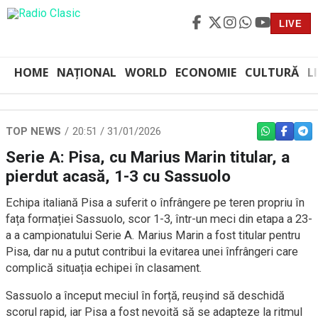
LIVE
HOME
NAȚIONAL
WORLD
ECONOMIE
CULTURĂ
L
TOP NEWS
20:51 / 31/01/2026
WHATSAPP
FACEBO
TEL
Serie A: Pisa, cu Marius Marin titular, a
pierdut acasă, 1-3 cu Sassuolo
Echipa italiană Pisa a suferit o înfrângere pe teren propriu în
fața formației Sassuolo, scor 1-3, într-un meci din etapa a 23-
a a campionatului Serie A. Marius Marin a fost titular pentru
Pisa, dar nu a putut contribui la evitarea unei înfrângeri care
complică situația echipei în clasament.
Sassuolo a început meciul în forță, reușind să deschidă
scorul rapid, iar Pisa a fost nevoită să se adapteze la ritmul