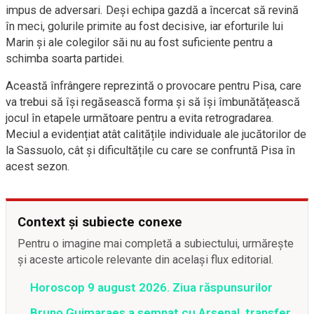
impus de adversari. Deși echipa gazdă a încercat să revină
în meci, golurile primite au fost decisive, iar eforturile lui
Marin și ale colegilor săi nu au fost suficiente pentru a
schimba soarta partidei.
Această înfrângere reprezintă o provocare pentru Pisa, care
va trebui să își regăsească forma și să își îmbunătățească
jocul în etapele următoare pentru a evita retrogradarea.
Meciul a evidențiat atât calitățile individuale ale jucătorilor de
la Sassuolo, cât și dificultățile cu care se confruntă Pisa în
acest sezon.
Context și subiecte conexe
Pentru o imagine mai completă a subiectului, urmărește
și aceste articole relevante din același flux editorial.
Horoscop 9 august 2026. Ziua răspunsurilor
Bruno Guimaraes a semnat cu Arsenal, transfer