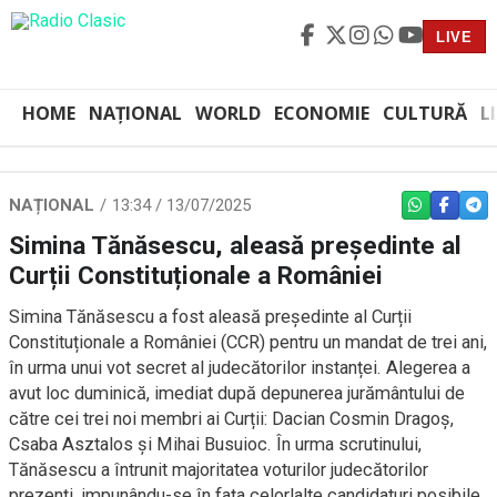
LIVE
HOME
NAȚIONAL
WORLD
ECONOMIE
CULTURĂ
L
NAȚIONAL
13:34 / 13/07/2025
WHATSAPP
FACEBO
TEL
Simina Tănăsescu, aleasă președinte al
Curții Constituționale a României
Simina Tănăsescu a fost aleasă președinte al Curții
Constituționale a României (CCR) pentru un mandat de trei ani,
în urma unui vot secret al judecătorilor instanței. Alegerea a
avut loc duminică, imediat după depunerea jurământului de
către cei trei noi membri ai Curții: Dacian Cosmin Dragoș,
Csaba Asztalos și Mihai Busuioc. În urma scrutinului,
Tănăsescu a întrunit majoritatea voturilor judecătorilor
prezenți, impunându-se în fața celorlalte candidaturi posibile