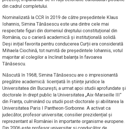
din cadrul completului.
Nominalizată la CCR în 2019 de către președintele Klaus
Iohannis, Simina Tănăsescu este una dintre cele mai
respectate figuri din domeniul dreptului constituțional din
România, cu o carieră academică și instituțională solidă.
Deși inițial favorita pentru conducerea Curții era considerată
Mihaela Ciochină, tot numită de președintele Iohannis, votul
majoritar al colegilor a înclinat balanța în favoarea
Tănăsescu.
Născută în 1968, Simina Tănăsescu are o impresionantă
pregătire academică: licențiată în științe juridice la
Universitatea din București, a urmat apoi studii aprofundate și
doctorale în drept public la Universitatea „Aix-Marseille III”
din Franța, culminând cu studii post-doctorale și abilitarea la
Universitatea Paris I Pantheon-Sorbonne. A activat ca
judecător, profesor universitar, consilier prezidențial și
reprezentant al României în importante organisme europene.
Din 2006 este profesor universitar și conducător de