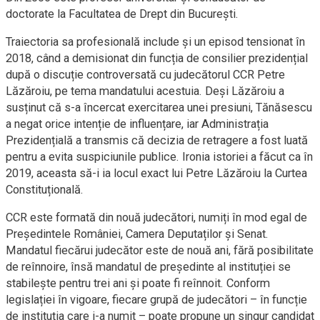
doctorate la Facultatea de Drept din București.
Traiectoria sa profesională include și un episod tensionat în
2018, când a demisionat din funcția de consilier prezidențial
după o discuție controversată cu judecătorul CCR Petre
Lăzăroiu, pe tema mandatului acestuia. Deși Lăzăroiu a
susținut că s-a încercat exercitarea unei presiuni, Tănăsescu
a negat orice intenție de influențare, iar Administrația
Prezidențială a transmis că decizia de retragere a fost luată
pentru a evita suspiciunile publice. Ironia istoriei a făcut ca în
2019, aceasta să-i ia locul exact lui Petre Lăzăroiu la Curtea
Constituțională.
CCR este formată din nouă judecători, numiți în mod egal de
Președintele României, Camera Deputaților și Senat.
Mandatul fiecărui judecător este de nouă ani, fără posibilitate
de reînnoire, însă mandatul de președinte al instituției se
stabilește pentru trei ani și poate fi reînnoit. Conform
legislației în vigoare, fiecare grupă de judecători – în funcție
de instituția care i-a numit – poate propune un singur candidat