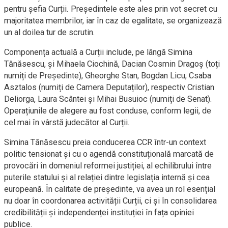
pentru șefia Curții. Președintele este ales prin vot secret cu
majoritatea membrilor, iar în caz de egalitate, se organizează
un al doilea tur de scrutin.
Componența actuală a Curții include, pe lângă Simina
Tănăsescu, și Mihaela Ciochină, Dacian Cosmin Dragoș (toți
numiți de Președinte), Gheorghe Stan, Bogdan Licu, Csaba
Asztalos (numiți de Camera Deputaților), respectiv Cristian
Deliorga, Laura Scântei și Mihai Busuioc (numiți de Senat).
Operațiunile de alegere au fost conduse, conform legii, de
cel mai în vârstă judecător al Curții.
Simina Tănăsescu preia conducerea CCR într-un context
politic tensionat și cu o agendă constituțională marcată de
provocări în domeniul reformei justiției, al echilibrului între
puterile statului și al relației dintre legislația internă și cea
europeană. În calitate de președinte, va avea un rol esențial
nu doar în coordonarea activității Curții, ci și în consolidarea
credibilității și independenței instituției în fața opiniei
publice.