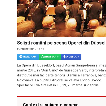
Solişti români pe scena Operei din Düssel
EVENIMENTE
11:33
TELEGRAM
WHATSAPP
FACEBOOK
La Opera din Düsseldorf, basul Adrian Sâmpetrean şi me
martie 2016, în "Don Carlo" de Giuseppe Verdi, interpretând ro
distribuție mai fac parte tenorul Gianluca Terranova, bar
Golovneva. La pupitrul dirijoral se va afla Enrico Dovico.
Spectacolul va fi reluat în 13, 19, 28 martie şi 2 aprilie.
Context și subiecte conexe