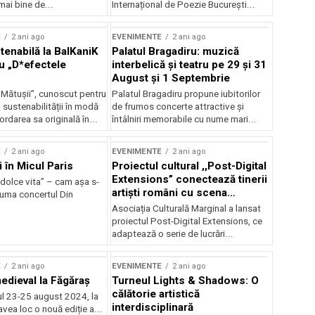
mai bine de...
Internațional de Poezie București...
E
2 ani ago
EVENIMENTE
2 ani ago
enabilă la BalKaniK
Palatul Bragadiru: muzică
cu „D*efectele
interbelică şi teatru pe 29 şi 31
August şi 1 Septembrie
 Mătușii”, cunoscut pentru
Palatul Bragadiru propune iubitorilor
sustenabilității în modă
de frumos concerte attractive şi
ordarea sa originală în...
întâlniri memorabile cu nume mari...
E
2 ani ago
EVENIMENTE
2 ani ago
i în Micul Paris
Proiectul cultural ,,Post-Digital
Extensions” conectează tinerii
dolce vita” – cam așa s-
artiști români cu scena
zuma concertul Din
internațională
Asociația Culturală Marginal a lansat
proiectul Post-Digital Extensions, ce
adaptează o serie de lucrări...
E
2 ani ago
EVENIMENTE
2 ani ago
medieval la Făgăraș
Turneul Lights & Shadows: O
călătorie artistică
l 23-25 august 2024, la
interdisciplinară
vea loc o nouă ediție a...