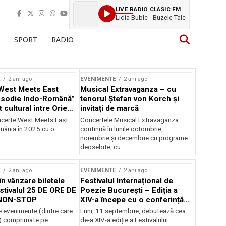
LIVE RADIO CLASIC FM
Lidia Buble - Buzele Tale
SPORT
RADIO
E
2 ani ago
EVENIMENTE
2 ani ago
West Meets East
Musical Extravaganza – cu
psodie Indo-Română”
tenorul Ștefan von Korch și
t cultural între Orient
invitați de marcă
nt
ncerte West Meets East
Concertele Musical Extravaganza
omânia în 2025 cu o
continuă în lunile octombrie,
noiembrie şi decembrie cu programe
deosebite, cu...
E
2 ani ago
EVENIMENTE
2 ani ago
în vânzare biletele
Festivalul Internațional de
stivalul 25 DE ORE DE
Poezie București – Ediția a
NON-STOP
XIV-a începe cu o conferință
despre limba română
 evenimente (dintre care
Luni, 11 septembrie, debutează cea
susținută de Marco Lucchesi
) comprimate pe
de-a XIV-a ediție a Festivalului