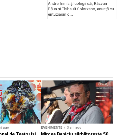
Andrei Irimia și colegii săi, Răzvan
Păun și Thibault Solorzano, anunță cu
entuziasm o...
EVENIMENTE
Weekend c
Teatru la 
eveniment
ni ago
EVENIMENTE
3 ani ago
onal de Teatru își
Mircea Baniciu sărbătorește 50