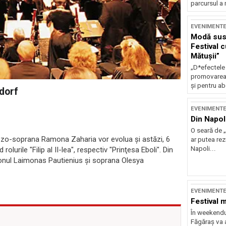
parcursul a 
EVENIMENT
Modă sust
Festival 
Mătușii”
„D*efectele
promovarea 
și pentru ab
dorf
EVENIMENT
Din Napol
O seară de „
zzo-soprana Ramona Zaharia vor evolua şi astăzi, 6
ar putea re
Napoli...
lurile "Filip al II-lea", respectiv "Prinţesa Eboli". Din
itonul Laimonas Pautienius şi soprana Olesya
EVENIMENT
Festival 
În weekendu
Făgăraș va a