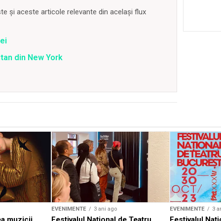
 și aceste articole relevante din același flux
ei
tan din New York
EVENIMENTE
3 ani ago
EVENIMENTE
3 a
a muzicii
Festivalul Național de Teatru
Festivalul Nați