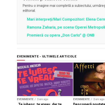
Pentru o imagine mai completă a subiectului, urmărește
editorial.
Mari interpreți/Mari Compozitori: Elena Cern
Ramona Zaharia, pe scena Operei Metropoli
Premieră cu opera „Don Carlo” @ ONB
EVENIMENTE - ULTIMELE ARTICOLE
EVENIMENTE
3 ani ago
EVENIMENTE
3 ani ago
„Te iubesc, te vreau, dar te
Descoperă noutate