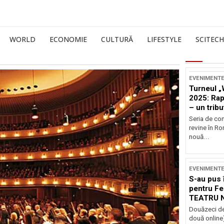
WORLD
ECONOMIE
CULTURĂ
LIFESTYLE
SCITECH
EVENIMENT
Turneul „
2025: Ra
– un tribu
și Occide
Seria de co
revine în R
nouă...
EVENIMENT
S-au pus 
pentru Fe
TEATRU 
Douăzeci de
două online