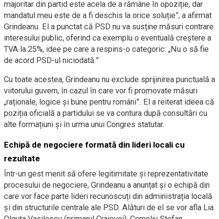
majoritar din partid este acela de a rămâne în opoziție, dar
mandatul meu este de a fi deschis la orice soluție”, a afirmat
Grindeanu. El a punctat că PSD nu va susține măsuri contrare
interesului public, oferind ca exemplu o eventuală creștere a
TVA la 25%, idee pe care a respins-o categoric: „Nu o să fie
de acord PSD-ul niciodată.”
Cu toate acestea, Grindeanu nu exclude sprijinirea punctuală a
viitorului guvern, în cazul în care vor fi promovate măsuri
„raționale, logice și bune pentru români”. El a reiterat ideea că
poziția oficială a partidului se va contura după consultări cu
alte formațiuni și în urma unui Congres statutar.
Echipă de negociere formată din lideri locali cu
rezultate
Într-un gest menit să ofere legitimitate și reprezentativitate
procesului de negociere, Grindeanu a anunțat și o echipă din
care vor face parte lideri recunoscuți din administrația locală
și din structurile centrale ale PSD. Alături de el se vor afla Lia
Olguța Vasilescu (primarul Craiovei), Corneliu Ștefan