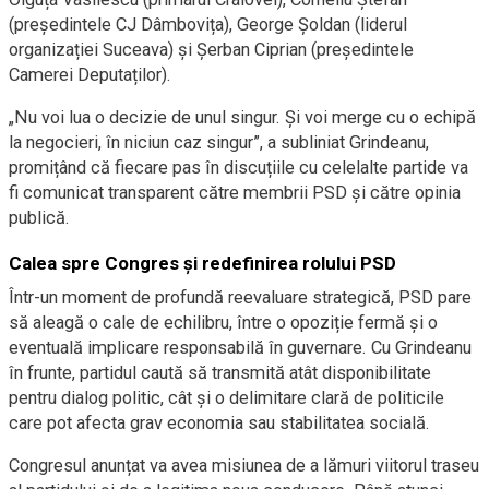
(președintele CJ Dâmbovița), George Șoldan (liderul
organizației Suceava) și Șerban Ciprian (președintele
Camerei Deputaților).
„Nu voi lua o decizie de unul singur. Și voi merge cu o echipă
la negocieri, în niciun caz singur”, a subliniat Grindeanu,
promițând că fiecare pas în discuțiile cu celelalte partide va
fi comunicat transparent către membrii PSD și către opinia
publică.
Calea spre Congres și redefinirea rolului PSD
Într-un moment de profundă reevaluare strategică, PSD pare
să aleagă o cale de echilibru, între o opoziție fermă și o
eventuală implicare responsabilă în guvernare. Cu Grindeanu
în frunte, partidul caută să transmită atât disponibilitate
pentru dialog politic, cât și o delimitare clară de politicile
care pot afecta grav economia sau stabilitatea socială.
Congresul anunțat va avea misiunea de a lămuri viitorul traseu