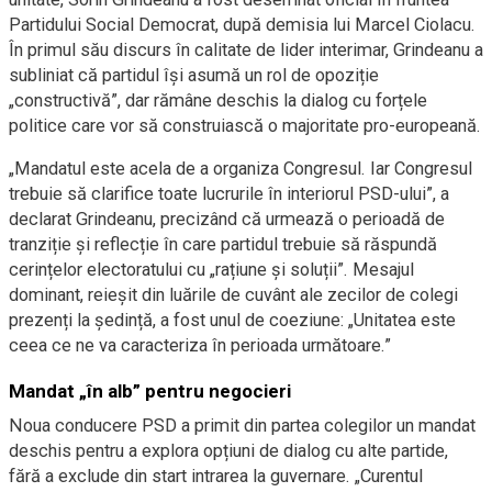
Partidului Social Democrat, după demisia lui Marcel Ciolacu.
În primul său discurs în calitate de lider interimar, Grindeanu a
subliniat că partidul își asumă un rol de opoziție
„constructivă”, dar rămâne deschis la dialog cu forțele
politice care vor să construiască o majoritate pro-europeană.
„Mandatul este acela de a organiza Congresul. Iar Congresul
trebuie să clarifice toate lucrurile în interiorul PSD-ului”, a
declarat Grindeanu, precizând că urmează o perioadă de
tranziție și reflecție în care partidul trebuie să răspundă
cerințelor electoratului cu „rațiune și soluții”. Mesajul
dominant, reieșit din luările de cuvânt ale zecilor de colegi
prezenți la ședință, a fost unul de coeziune: „Unitatea este
ceea ce ne va caracteriza în perioada următoare.”
Mandat „în alb” pentru negocieri
Noua conducere PSD a primit din partea colegilor un mandat
deschis pentru a explora opțiuni de dialog cu alte partide,
fără a exclude din start intrarea la guvernare. „Curentul