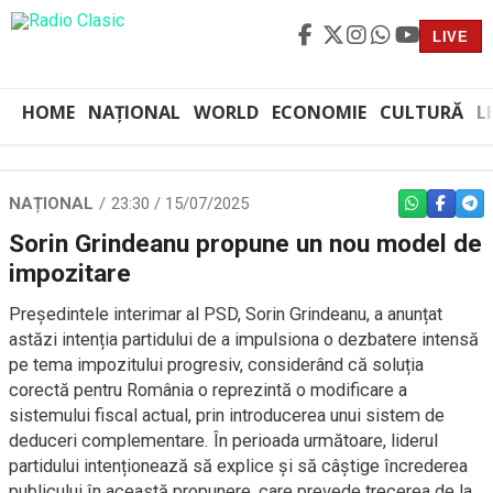
LIVE
HOME
NAȚIONAL
WORLD
ECONOMIE
CULTURĂ
L
NAȚIONAL
23:30 / 15/07/2025
WHATSAPP
FACEBO
TEL
Sorin Grindeanu propune un nou model de
impozitare
Președintele interimar al PSD, Sorin Grindeanu, a anunțat
astăzi intenția partidului de a impulsiona o dezbatere intensă
pe tema impozitului progresiv, considerând că soluția
corectă pentru România o reprezintă o modificare a
sistemului fiscal actual, prin introducerea unui sistem de
deduceri complementare. În perioada următoare, liderul
partidului intenționează să explice și să câștige încrederea
publicului în această propunere, care prevede trecerea de la