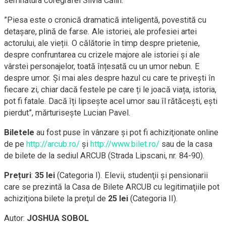
semnătura coregrafei Silvia Călin.
”Piesa este o cronică dramatică inteligentă, povestită cu
detașare, plină de farse. Ale istoriei, ale profesiei artei
actorului, ale vieții. O călătorie în timp despre prietenie,
despre confruntarea cu crizele majore ale istoriei și ale
vârstei personajelor, toată înțesată cu un umor nebun. E
despre umor. Și mai ales despre hazul cu care te privești în
fiecare zi, chiar dacă festele pe care ți le joacă viața, istoria,
pot fi fatale. Dacă îți lipsește acel umor sau îl rătăcești, ești
pierdut”, mărturisește Lucian Pavel.
Biletele
au fost puse în vânzare și pot fi achiziţionate online
de pe
http://arcub.ro/
și
http://www.bilet.ro/
sau de la casa
de bilete de la sediul ARCUB (Strada Lipscani, nr. 84-90).
Prețuri
:
35 lei
(Categoria I). Elevii, studenţii și pensionarii
care se prezintă la Casa de Bilete ARCUB cu legitimaţiile pot
achiziţiona bilete la preţul de
25 lei
(Categoria II).
Autor:
JOSHUA SOBOL