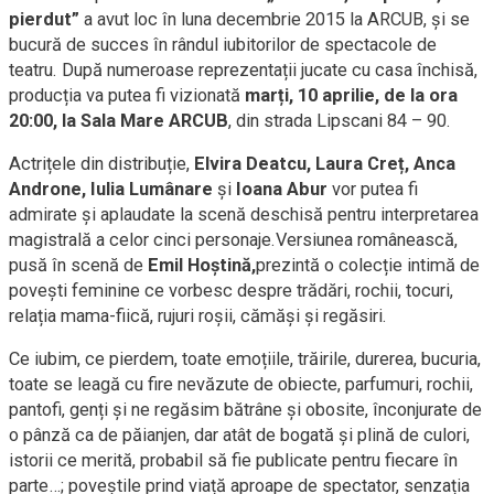
pierdut”
a avut loc în luna decembrie 2015 la ARCUB, și se
bucură de succes în rândul iubitorilor de spectacole de
teatru. După numeroase reprezentații jucate cu casa închisă,
producția va putea fi vizionată
marți, 10 aprilie, de la ora
20:00, la Sala Mare ARCUB
, din strada Lipscani 84 – 90.
Actrițele din distribuție,
Elvira Deatcu, Laura Creț, Anca
Androne, Iulia Lumânare
și
Ioana Abur
vor putea fi
admirate și aplaudate la scenă deschisă pentru interpretarea
magistrală a celor cinci personaje.Versiunea românească,
pusă în scenă de
Emil Hoștină,
prezintă o colecție intimă de
povești feminine ce vorbesc despre trădări, rochii, tocuri,
relația mama-fiică, rujuri roșii, cămăși și regăsiri.
Ce iubim, ce pierdem, toate emoțiile, trăirile, durerea, bucuria,
toate se leagă cu fire nevăzute de obiecte, parfumuri, rochii,
pantofi, genți și ne regăsim bătrâne și obosite, înconjurate de
o pânză ca de păianjen, dar atât de bogată și plină de culori,
istorii ce merită, probabil să fie publicate pentru fiecare în
parte…; poveștile prind viață aproape de spectator, senzația