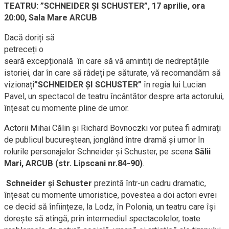
TEATRU: ”SCHNEIDER
Ș
I SCHUSTER”, 17 aprilie, ora
20:00, Sala Mare ARCUB
Dacă doriți să
petreceți o
seară excepțională în care să vă amintiți de nedreptățile
istoriei, dar în care să râdeți pe săturate, vă recomandăm să
vizionați
”SCHNEIDER ȘI SCHUSTER”
în regia lui Lucian
Pavel, un spectacol de teatru încântător despre arta actorului,
înțesat cu momente pline de umor.
Actorii Mihai Călin și Richard Bovnoczki vor putea fi admirați
de publicul bucureștean, jonglând între dramă și umor în
rolurile personajelor Schneider și Schuster, pe scena
Sălii
Mari, ARCUB (str. Lipscani nr.84-90)
.
Schneider și Schuster
prezintă într-un cadru dramatic,
înțesat cu momente umoristice, povestea a doi actori evrei
ce decid să înființeze, la Lodz, în Polonia, un teatru care își
dorește să atingă, prin intermediul spectacolelor, toate