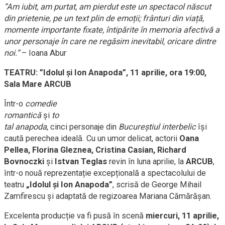
”Am iubit, am purtat, am pierdut este un spectacol născut
din prietenie, pe un text plin de emoții; frânturi din viață,
momente importante fixate, întipărite în memoria afectivă a
unor personaje în care ne regăsim inevitabil, oricare dintre
noi.”
– Ioana Abur
TEATRU: ”Idolul
și
Ion Anapoda”, 11 aprilie, ora 19:00,
Sala Mare ARCUB
Într-o
comedie
romantică
și
to
tal anapoda
, cinci personaje din
Bucureștiul interbelic
își
caută perechea ideală. Cu un umor delicat, actorii
Oana
Pellea, Florina Gleznea, Cristina Casian, Richard
Bovnoczki
și
Istvan Teglas
revin în luna aprilie, la
ARCUB
,
într-o nouă reprezentație excepțională a spectacolului de
teatru
„Idolul și Ion Anapoda”
, scrisă de George Mihail
Zamfirescu și adaptată de regizoarea Mariana Cămărășan.
Excelenta producție va fi pusă în scenă
miercuri, 11 aprilie,