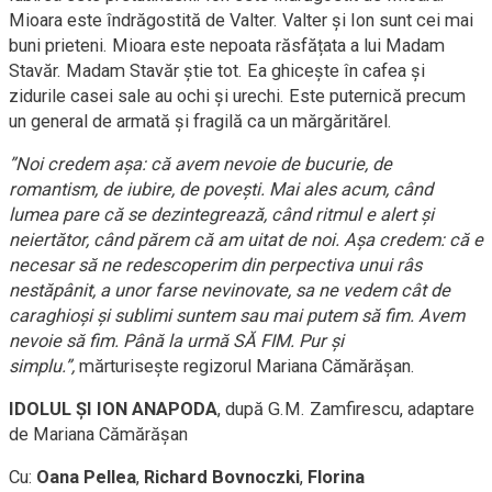
Mioara este îndrăgostită de Valter. Valter și Ion sunt cei mai
buni prieteni. Mioara este nepoata răsfățata a lui Madam
Stavăr. Madam Stavăr știe tot. Ea ghicește în cafea și
zidurile casei sale au ochi și urechi. Este puternică precum
un general de armată și fragilă ca un mărgăritărel.
”Noi credem așa: că avem nevoie de bucurie, de
romantism, de iubire, de povești. Mai ales acum, când
lumea pare că se dezintegrează, când ritmul e alert și
neiertător, când părem că am uitat de noi. Așa credem: că e
necesar să ne redescoperim din perpectiva unui râs
nestăpânit, a unor farse nevinovate, sa ne vedem cât de
caraghioși și sublimi suntem sau mai putem să fim. Avem
nevoie să fim. Până la urmă SĂ FIM. Pur și
simplu.”,
mărturisește regizorul Mariana Cămărășan.
IDOLUL ȘI ION ANAPODA
, după G.M. Zamfirescu, adaptare
de Mariana Cămărășan
Cu:
Oana Pellea
,
Richard Bovnoczki
,
Florina