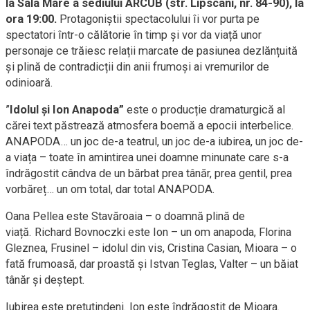
la Sala Mare a sediului ARCUB (str. Lipscani, nr. 84-90), la
ora 19:00.
Protagoniștii spectacolului îi vor purta pe
spectatori într-o călătorie în timp și vor da viață unor
personaje ce trăiesc relații marcate de pasiunea dezlănțuită
și plină de contradicții din anii frumoși ai vremurilor de
odinioară.
”
Idolul și Ion Anapoda”
este o producție dramaturgică al
cărei text păstrează atmosfera boemă a epocii interbelice.
ANAPODA… un joc de-a teatrul, un joc de-a iubirea, un joc de-
a viața – toate în amintirea unei doamne minunate care s-a
îndrăgostit cândva de un bărbat prea tânăr, prea gentil, prea
vorbăreț… un om total, dar total ANAPODA.
Oana Pellea este Stavăroaia – o doamnă plină de
viață. Richard Bovnoczki este Ion – un om anapoda, Florina
Gleznea, Frusinel – idolul din vis, Cristina Casian, Mioara – o
fată frumoasă, dar proastă și Istvan Teglas, Valter – un băiat
tânăr și deștept.
Iubirea este pretutindeni. Ion este îndrăgostit de Mioara.