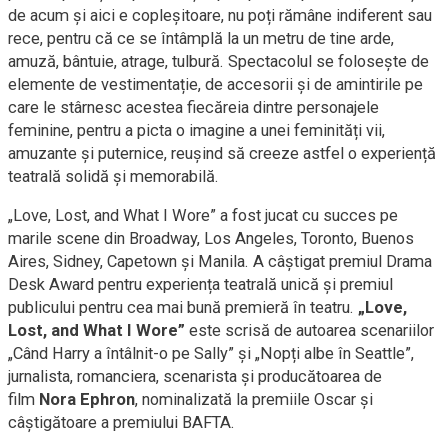
de acum și aici e copleșitoare, nu poți rămâne indiferent sau
rece, pentru că ce se întâmplă la un metru de tine arde,
amuză, bântuie, atrage, tulbură. Spectacolul se folosește de
elemente de vestimentație, de accesorii și de amintirile pe
care le stârnesc acestea fiecăreia dintre personajele
feminine, pentru a picta o imagine a unei feminități vii,
amuzante și puternice, reușind să creeze astfel o experiență
teatrală solidă și memorabilă.
„Love, Lost, and What I Wore” a fost jucat cu succes pe
marile scene din Broadway, Los Angeles, Toronto, Buenos
Aires, Sidney, Capetown și Manila. A câștigat premiul Drama
Desk Award pentru experiența teatrală unică și premiul
publicului pentru cea mai bună premieră în teatru.
„Love,
Lost, and What I Wore”
este scrisă de autoarea scenariilor
„Când Harry a întâlnit-o pe Sally” și „Nopți albe în Seattle”,
jurnalista, romanciera, scenarista și producătoarea de
film
Nora Ephron
, nominalizată la premiile Oscar și
câștigătoare a premiului BAFTA.