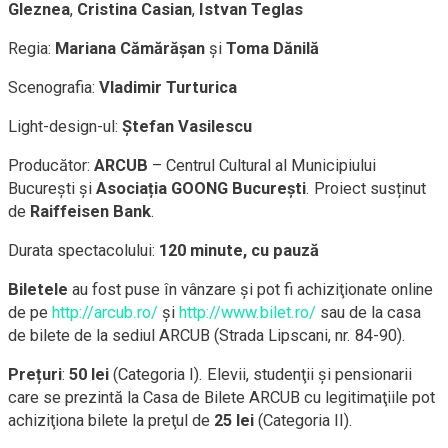
Gleznea
,
Cristina Casian
,
Istvan Teglas
Regia:
Mariana Cămărășan
și
Toma Dănilă
Scenografia:
Vladimir Turturica
Light-design-ul:
Ștefan Vasilescu
Producător:
ARCUB
– Centrul Cultural al Municipiului
București și
Asociația GOONG București
. Proiect susținut
de
Raiffeisen Bank
.
Durata spectacolului:
120 minute, cu pauză
Biletele
au fost puse în vânzare și pot fi achiziţionate online
de pe
http://arcub.ro/
și
http://www.bilet.ro/
sau de la casa
de bilete de la sediul ARCUB (Strada Lipscani, nr. 84-90).
Prețuri
:
50 lei
(Categoria I). Elevii, studenţii și pensionarii
care se prezintă la Casa de Bilete ARCUB cu legitimaţiile pot
achiziţiona bilete la preţul de
25 lei
(Categoria II).