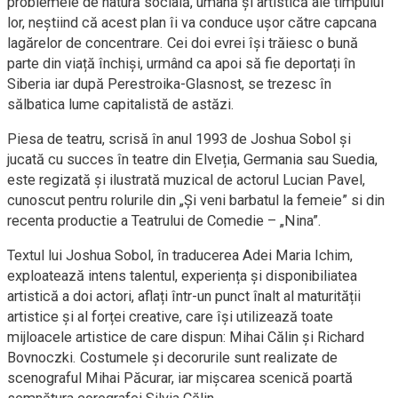
problemele de natură socială, umană și artistică ale timpului
lor, neștiind că acest plan îi va conduce ușor către capcana
lagărelor de concentrare. Cei doi evrei își trăiesc o bună
parte din viață închiși, urmând ca apoi să fie deportați în
Siberia iar după Perestroika-Glasnost, se trezesc în
sălbatica lume capitalistă de astăzi.
Piesa de teatru, scrisă în anul 1993 de Joshua Sobol și
jucată cu succes în teatre din Elveția, Germania sau Suedia,
este regizată și ilustrată muzical de actorul Lucian Pavel,
cunoscut pentru rolurile din „Și veni barbatul la femeie” si din
recenta productie a Teatrului de Comedie – „Nina”.
Textul lui Joshua Sobol, în traducerea Adei Maria Ichim,
exploatează intens talentul, experiența și disponibiliatea
artistică a doi actori, aflați într-un punct înalt al maturității
artistice și al forței creative, care își utilizează toate
mijloacele artistice de care dispun: Mihai Călin și Richard
Bovnoczki. Costumele și decorurile sunt realizate de
scenograful Mihai Păcurar, iar mișcarea scenică poartă