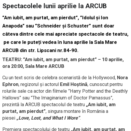
Spectacolele lunii aprilie la ARCUB
”Am iubit, am purtat, am pierdut”, ”Idolul și Ion
Anapoda” sau ”Schneider și Schuster”
sunt doar
câteva dintre cele mai apreciate spectacole de teatru,
pe care le puteți vedea în luna aprilie la Sala Mare
ARCUB din str. Lipscani nr.84-90.
TEATRU: ”Am iubit, am purtat, am pierdut” – 10 aprilie,
ora 20:00, Sala Mare ARCUB
Cu un text scris de celebra scenaristă de la Hollywood,
Nora
Ephron
, regizorul și actorul
Emil Hoștină
, cunoscut pentru
rolurile sale ca actor din filmele ”Harry Potter and the Deathly
Hallows” sau ”The Imaginarium of Doctor Parnassus”,
prezintă la ARCUB spectacolul de teatru
„Am iubit, am
purtat, am pierdut”
, singura montare în România a
piesei
„Love, Lost, and What I Wore”
.
Premiera spectacolului de teatru
„Am iubit, am purtat, am