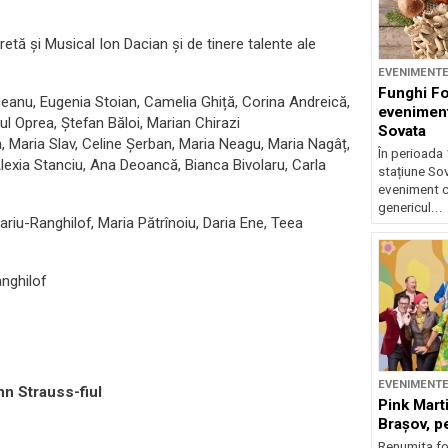
retă și Musical Ion Dacian și de tinere talente ale
EVENIMENT
Funghi F
lceanu, Eugenia Stoian, Camelia Ghiță, Corina Andreică,
eveniment
l Oprea, Ștefan Băloi, Marian Chirazi
Sovata
a, Maria Slav, Celine Șerban, Maria Neagu, Maria Nagâț,
În perioada 
exia Stanciu, Ana Deoancă, Bianca Bivolaru, Carla
stațiune So
eveniment c
genericul...
ariu-Ranghilof, Maria Pătrînoiu, Daria Ene, Teea
anghilof
EVENIMENT
nn Strauss-fiul
Pink Marti
Braşov, pe
Renumita fo