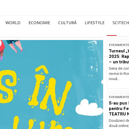
WORLD
ECONOMIE
CULTURĂ
LIFESTYLE
SCITECH
EVENIMENT
Turneul „
2025: Ra
– un tribu
și Occide
Seria de co
revine în R
nouă...
EVENIMENT
S-au pus 
pentru Fe
TEATRU 
Douăzeci de
două online