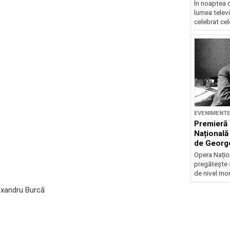
În noaptea 
lumea televi
celebrat cel
EVENIMENT
Premieră 
Națională
de Georg
Opera Națio
pregătește 
de nivel mon
lexandru Burcă