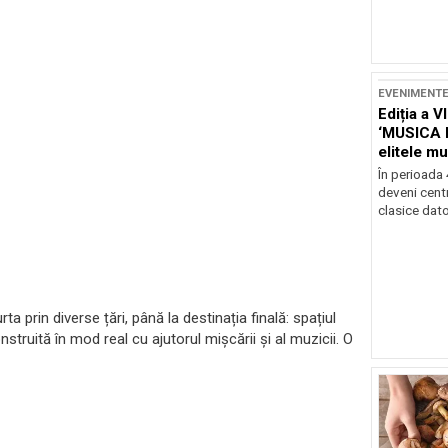
EVENIMENT
Ediția a V
‘MUSICA 
elitele mu
Brașov
În perioada
deveni centr
clasice dator
ta prin diverse țări, până la destinația finală: spațiul
nstruită în mod real cu ajutorul mișcării și al muzicii. O