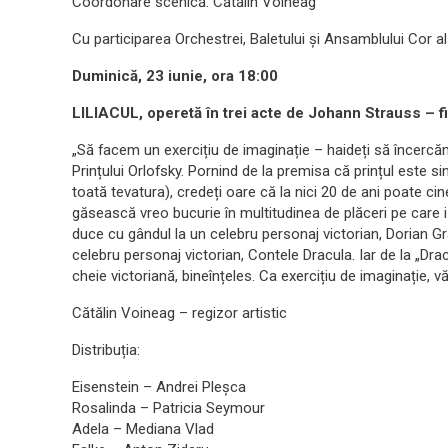
Coordonare scenică: Cătălin Voineag
Cu participarea Orchestrei, Baletului și Ansamblului Cor al
Duminică, 23 iunie, ora 18:00
LILIACUL, operetă în trei acte de Johann Strauss – f
„Să facem un exercițiu de imaginație – haideți să încercăm 
Prințului Orlofsky. Pornind de la premisa că prințul este si
toată tevatura), credeți oare că la nici 20 de ani poate cin
găsească vreo bucurie în multitudinea de plăceri pe care
duce cu gândul la un celebru personaj victorian, Dorian Gra
celebru personaj victorian, Contele Dracula. Iar de la „Drac
cheie victoriană, bineînțeles. Ca exercițiu de imaginație, 
Cătălin Voineag – regizor artistic
Distribuția:
Eisenstein – Andrei Pleșca
Rosalinda – Patricia Seymour
Adela – Mediana Vlad