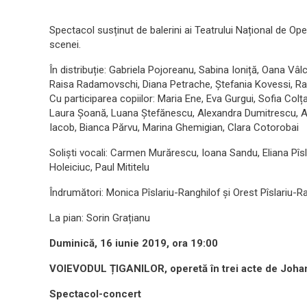
Spectacol susținut de balerini ai Teatrului Național de Ope
scenei.
În distribuție: Gabriela Pojoreanu, Sabina Ioniță, Oana Vâ
Raisa Radamovschi, Diana Petrache, Ștefania Kovessi, Rau
Cu participarea copiilor: Maria Ene, Eva Gurgui, Sofia Colț
Laura Șoană, Luana Ștefănescu, Alexandra Dumitrescu, Al
Iacob, Bianca Părvu, Marina Ghemigian, Clara Cotorobai
Soliști vocali: Carmen Murărescu, Ioana Sandu, Eliana Pîsl
Holeiciuc, Paul Mititelu
Îndrumători: Monica Pîslariu-Ranghilof și Orest Pîslariu-R
La pian: Sorin Grațianu
Duminică, 16 iunie 2019, ora 19:00
VOIEVODUL ȚIGANILOR,
operetă în trei acte de Joha
Spectacol-concert