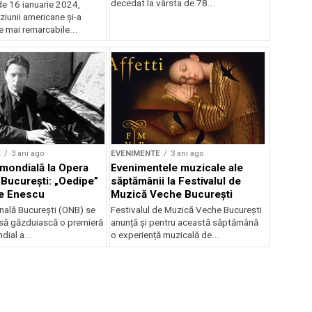
decedat la vârsta de 78...
de 16 ianuarie 2024,
ziunii americane și-a
e mai remarcabile...
E
3 ani ago
EVENIMENTE
3 ani ago
mondială la Opera
Evenimentele muzicale ale
 București: „Oedipe”
săptămânii la Festivalul de
e Enescu
Muzică Veche București
nală București (ONB) se
Festivalul de Muzică Veche București
să găzduiască o premieră
anunță și pentru această săptămână
dial a...
o experiență muzicală de...