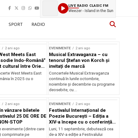
LIVE RADIO CLASIC FM
Weezer - Island in the Sun
SPORT
RADIO
E
2 ani ago
EVENIMENTE
2 ani ago
West Meets East
Musical Extravaganza – cu
psodie Indo-Română”
tenorul Ștefan von Korch și
t cultural între Orient
invitați de marcă
nt
ncerte West Meets East
Concertele Musical Extravaganza
omânia în 2025 cu o
continuă în lunile octombrie,
noiembrie şi decembrie cu programe
deosebite, cu...
E
2 ani ago
EVENIMENTE
2 ani ago
în vânzare biletele
Festivalul Internațional de
stivalul 25 DE ORE DE
Poezie București – Ediția a
NON-STOP
XIV-a începe cu o conferință
despre limba română
 evenimente (dintre care
Luni, 11 septembrie, debutează cea
susținută de Marco Lucchesi
) comprimate pe
de-a XIV-a ediție a Festivalului