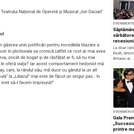
 Teatrului Național de Operetă și Musical „Ion Dacian”
EVENIMENT
Săptămân
iul
sărbătore
recesiuni
găsirea unei justificări pentru incredibila blazare a
La doar cât
ncer în plictiseala sa cronică (altfel ce rost ar mai avea
Rush, direct
eva, oricât de bogat și de răsfățat ar fi, să nu mai
Britanic al...
 i le oferă viața? Iar acest comportament hedonist mă
y, care, la rândul său, mă duce cu gândul la un alt
ula” la „Liliacul” mai este de făcut un singur pas… în
vă invit să-l facem împreună!”
EVENIMENT
Gala Prem
„Succesiu
printre ma