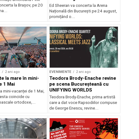
oncerta la Braşov, pe 20
Ed Sheeran va concerta la Arena
na...
Națională din București pe 24 august,
promițând o...
E
2 ani ago
EVENIMENTE
2 ani ago
e la mare în mini-
Teodora Brody-Enache revine
e 1 Mai
pe scena Bucureșteană cu
UNIFYING WORLDS
a mini-vacanței de 1 Mai,
cesta coincide cu
Teodora Brody-Enache, prima artistă
pascale ortodoxe,...
care a dat voce Rapsodiilor compuse
de George Enescu, revine...