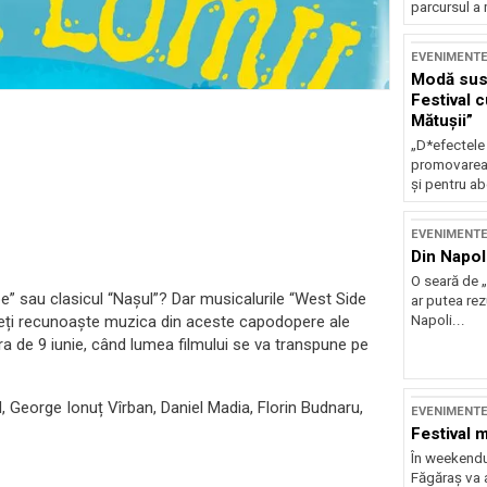
parcursul a 
EVENIMENT
Modă sust
Festival 
Mătușii”
„D*efectele
promovarea 
și pentru ab
EVENIMENT
Din Napol
O seară de „
aibe” sau clasicul “Nașul”? Dar musicalurile “West Side
ar putea re
veți recunoaște muzica din aceste capodopere ale
Napoli...
ra de 9 iunie, când lumea filmului se va transpune pe
, George Ionuț Vîrban, Daniel Madia, Florin Budnaru,
EVENIMENT
Festival 
În weekendu
Făgăraș va a