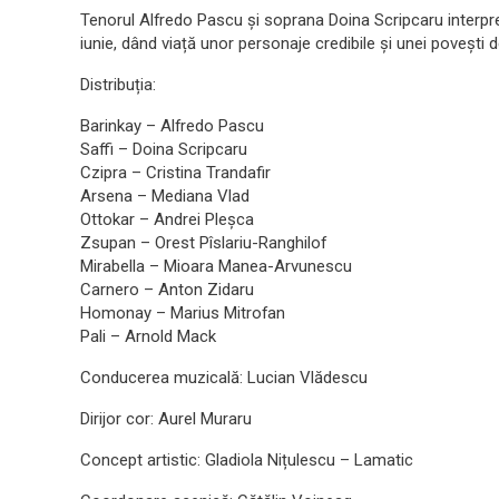
Tenorul Alfredo Pascu și soprana Doina Scripcaru interpret
iunie, dând viață unor personaje credibile și unei povești de 
Distribuția:
Barinkay – Alfredo Pascu
Saffi – Doina Scripcaru
Czipra – Cristina Trandafir
Arsena – Mediana Vlad
Ottokar – Andrei Pleșca
Zsupan – Orest Pîslariu-Ranghilof
Mirabella – Mioara Manea-Arvunescu
Carnero – Anton Zidaru
Homonay – Marius Mitrofan
Pali – Arnold Mack
Conducerea muzicală: Lucian Vlădescu
Dirijor cor: Aurel Muraru
Concept artistic: Gladiola Nițulescu – Lamatic