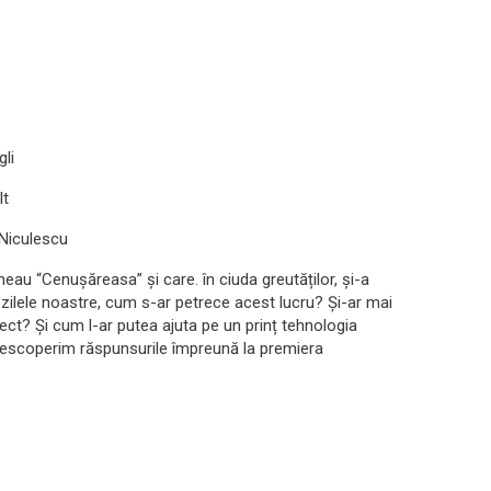
li
lt
 Niculescu
eau “Cenușăreasa” și care. în ciuda greutăților, și-a
in zilele noastre, cum s-ar petrece acest lucru? Și-ar mai
t? Și cum l-ar putea ajuta pe un prinț tehnologia
descoperim răspunsurile împreună la premiera