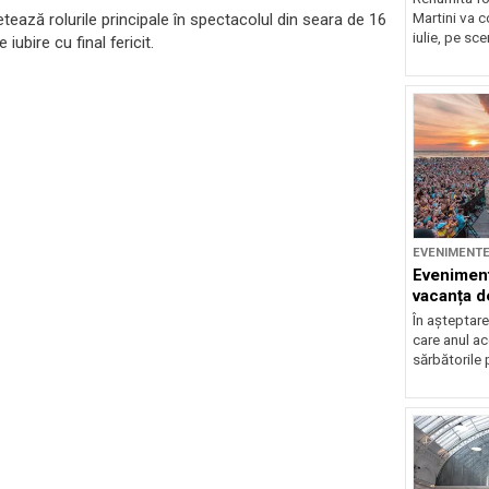
ează rolurile principale în spectacolul din seara de 16
Martini va c
iulie, pe sce
iubire cu final fericit.
EVENIMENT
Eveniment
vacanța d
În așteptare
care anul a
sărbătorile 