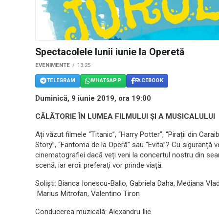
Spectacolele lunii iunie la Operetă
EVENIMENTE
13:25
TELEGRAM
WHATSAPP
FACEBOOK
Duminică, 9 iunie 2019, ora 19:00
CĂLĂTORIE ÎN LUMEA FILMULUI ȘI A MUSICALULUI
Ați văzut filmele “Titanic”, “Harry Potter”, “Pirații din Car
Story”, “Fantoma de la Operă” sau “Evita”? Cu siguranță 
cinematografiei dacă veți veni la concertul nostru din sea
scenă, iar eroii preferaţi vor prinde viață.
Soliști: Bianca Ionescu-Ballo, Gabriela Daha, Mediana Vlad
Marius Mitrofan, Valentino Tiron
Conducerea muzicală: Alexandru Ilie