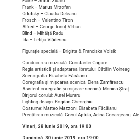
Falke – Anton Zidaru
Frank – Marius Mitrofan
Orlofsky – Claudia Deleanu
Frosch – Valentino Tiron
Alfred – George Ionuț Vîrban
Blind – Mihăiță Radu
Ida – Letiția Vlădescu
Figurație specială – Brigitta & Franciska Volsik
Conducerea muzicală: Constantin Grigore
Regia artistică și adaptarea libretului: Cătălin Voineag
Scenografia: Elisabeta Făcăianu
Coregrafia și mișcarea scenică: Elena Zamfirescu
Asistent coregrafie și mișcare scenică: Monica Ștraț
Dirijorul corului: Aurel Muraru
Lighting design: Bogdan Gheorghiu
Costume: Matteo Mazzoni, Elisabeta Făcăianu
Pregătirea muzicală: Gonul Aptula, Adina Cocargeanu, A
Vineri, 28 iunie 2019, ora 19:00
Duminică, 30 iunie 2019, ora 19:00