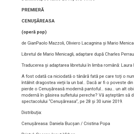
PREMIERĂ
CENUȘĂREASA
(operă pop)
de GianPaolo Mazzoli, Oliviero Lacagnina și Mario Menicag
Libretul de Mario Menicagli, adaptare după Charles Perrau
Traducerea și adaptarea libretului în limba română: Laura
A fost odată ca niciodată o tânără fată pe care toți o num
întâlnit dragostea vieții la un bal… Dacă ar fi o poveste d
pierde o Cenușăreasă modernă pantoful… sau… un alt obiec
modernă în găsirea sufletului pereche? Vă așteptăm să 
spectacolului “Cenușăreasa”, pe 28 și 30 iunie 2019.
Distribuția:
Cenușăreasa: Daniela Bucșan / Cristina Popa