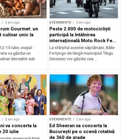
E
2 ani ago
EVENIMENTE
2 ani ago
orum Gourmet: un
Peste 2.000 de motocicliști
 culinar unic la
participă la întâlnirea
internațională Moto Rock Fest
la Băile Fortyogo
12-15 iulie, orașul-
La sfârșitul acestei săptămâni, Băile
vata va găzdui un
Fortyogo de lângă municipiul Târgu
ulinar deosebit sub
Secuiesc vor găzdui cea...
E
2 ani ago
EVENIMENTE
2 ani ago
ni va concerta la
Ed Sheeran va concerta la
 20 iulie
București pe o scenă rotativă
de 360 de grade
rmaţie americană Pink