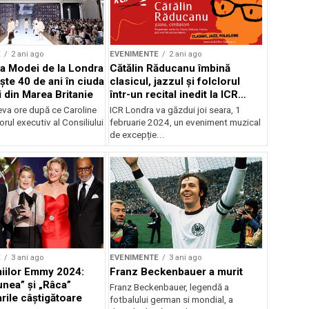
E
2 ani ago
EVENIMENTE
2 ani ago
a Modei de la Londra
Cătălin Răducanu îmbină
ște 40 de ani în ciuda
clasicul, jazzul și folclorul
i din Marea Britanie
într-un recital inedit la ICR
Londra
eva ore după ce Caroline
ICR Londra va găzdui joi seara, 1
orul executiv al Consiliului
februarie 2024, un eveniment muzical
de excepție...
E
3 ani ago
EVENIMENTE
3 ani ago
iilor Emmy 2024:
Franz Beckenbauer a murit
nea” și „Râca”
Franz Beckenbauer, legendă a
rile câștigătoare
fotbalului german si mondial, a