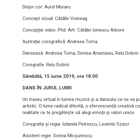
Dirijor cor: Aurel Muraru
Concept vizual: Cătălin Voineag
Concepție video: Phd. Arh. Cătălin Ionescu Arbore
Ilustrație coregrafică: Andreea Toma
Dansează: Andreea Toma, Denisa Anastasiu, Relu Dobrin
Coregrafie: Relu Dobrin
Sâmbătă, 15 iunie 2019, ora 18:00
DANS ÎN JURUL LUMII
Un traseu virtual în lumea muzicii și a dansului ce ne va pur
artistic. O lume radical diferită, o efervescență creativă co
realitate ce te pregătește să alegi emoții și valori unice.
Coregrafia și regia: Iolanda Petrescu, Levente Szasz
Asistent regie: Sorina Micșunescu