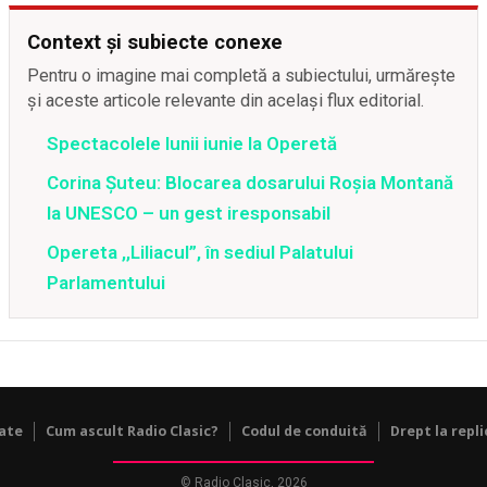
Context și subiecte conexe
Pentru o imagine mai completă a subiectului, urmărește
și aceste articole relevante din același flux editorial.
Spectacolele lunii iunie la Operetă
Corina Şuteu: Blocarea dosarului Roşia Montană
la UNESCO – un gest iresponsabil
Opereta ,,Liliacul”, în sediul Palatului
Parlamentului
tate
Cum ascult Radio Clasic?
Codul de conduită
Drept la repli
© Radio Clasic, 2026