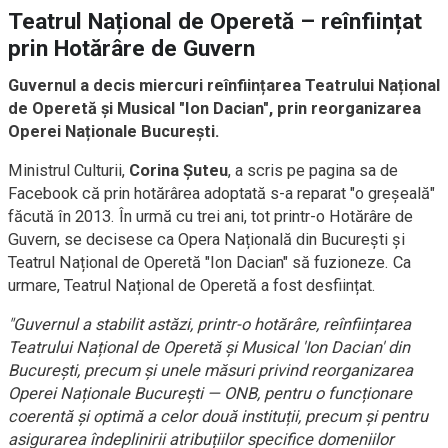
Teatrul Național de Operetă – reînființat
prin Hotărâre de Guvern
Guvernul a decis miercuri reînființarea Teatrului Național
de Operetă și Musical "Ion Dacian", prin reorganizarea
Operei Naționale București.
Ministrul Culturii,
Corina Șuteu
, a scris pe pagina sa de
Facebook că prin hotărârea adoptată s-a reparat "o greșeală"
făcută în 2013. În urmă cu trei ani, tot printr-o Hotărâre de
Guvern, se decisese ca Opera Națională din București și
Teatrul Național de Operetă "Ion Dacian" să fuzioneze. Ca
urmare, Teatrul Național de Operetă a fost desființat.
"Guvernul a stabilit astăzi, printr-o hotărâre, reînființarea
Teatrului Național de Operetă și Musical 'Ion Dacian' din
București, precum și unele măsuri privind reorganizarea
Operei Naționale București — ONB, pentru o funcționare
coerentă și optimă a celor două instituții, precum și pentru
asigurarea îndeplinirii atribuțiilor specifice domeniilor