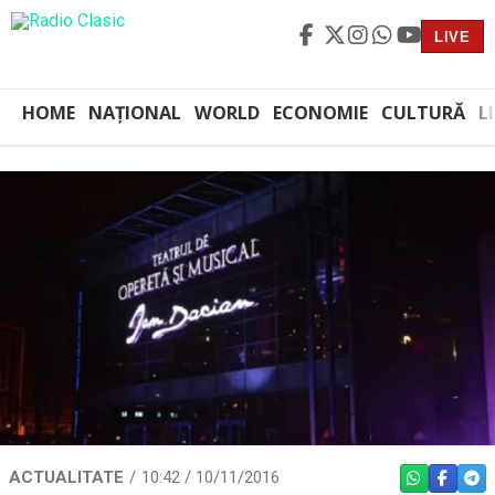
LIVE
HOME
NAȚIONAL
WORLD
ECONOMIE
CULTURĂ
L
ACTUALITATE
10:42 / 10/11/2016
WHATSAPP
FACEBO
TEL