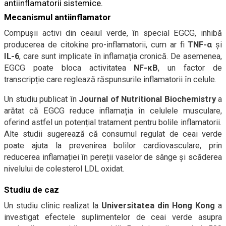
antiinflamatorii sistemice.
Mecanismul antiinflamator
Compușii activi din ceaiul verde, în special EGCG, inhibă
producerea de citokine pro-inflamatorii, cum ar fi
TNF-α
și
IL-6
, care sunt implicate în inflamația cronică. De asemenea,
EGCG poate bloca activitatea
NF-κB
, un factor de
transcripție care reglează răspunsurile inflamatorii în celule.
Un studiu publicat în
Journal of Nutritional Biochemistry
a
arătat că EGCG reduce inflamația în celulele musculare,
oferind astfel un potențial tratament pentru bolile inflamatorii.
Alte studii sugerează că consumul regulat de ceai verde
poate ajuta la prevenirea bolilor cardiovasculare, prin
reducerea inflamației în pereții vaselor de sânge și scăderea
nivelului de colesterol LDL oxidat.
Studiu de caz
Un studiu clinic realizat la
Universitatea din Hong Kong
a
investigat efectele suplimentelor de ceai verde asupra