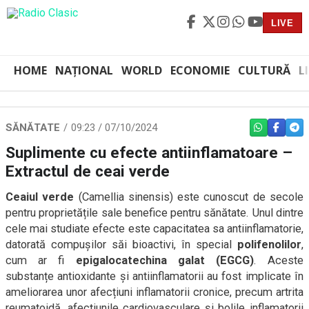
LIVE
HOME
NAȚIONAL
WORLD
ECONOMIE
CULTURĂ
L
SĂNĂTATE
09:23 / 07/10/2024
WHATSAPP
FACEBO
TEL
Suplimente cu efecte antiinflamatoare –
Extractul de ceai verde
Ceaiul verde
(Camellia sinensis) este cunoscut de secole
pentru proprietățile sale benefice pentru sănătate. Unul dintre
cele mai studiate efecte este capacitatea sa antiinflamatorie,
datorată compușilor săi bioactivi, în special
polifenolilor
,
cum ar fi
epigalocatechina galat (EGCG)
. Aceste
substanțe antioxidante și antiinflamatorii au fost implicate în
ameliorarea unor afecțiuni inflamatorii cronice, precum artrita
reumatoidă, afecțiunile cardiovasculare și bolile inflamatorii