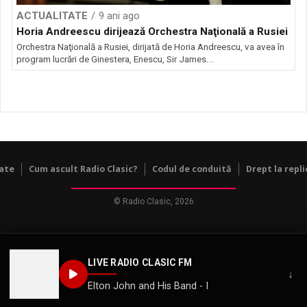
ACTUALITATE
9 ani ago
Horia Andreescu dirijează Orchestra Naţională a Rusiei
Orchestra Naţională a Rusiei, dirijată de Horia Andreescu, va avea în
program lucrări de Ginestera, Enescu, Sir James...
tate
Cum ascult Radio Clasic?
Codul de conduită
Drept la repli
© Radio Clasic, 2026
LIVE RADIO CLASIC FM
↓
Elton John and His Band - I