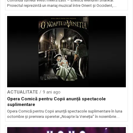
Continuă turneul West meets East – Enescu Menuhin Shankar.
Proiectul reprezintă un mariaj muzical între Orient şi Occident,...
ACTUALITATE
9 ani ago
Opera Comică pentru Copii anunță spectacole
suplimentare
Opera Comică pentru Copii anunță spectacole suplimentare în luna
octombie și premiera operetei „Noapte la Veneția” în noiembrie...