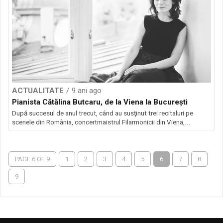
ACTUALITATE
9 ani ago
Pianista Cătălina Butcaru, de la Viena la Bucureşti
După succesul de anul trecut, când au susţinut trei recitaluri pe
scenele din România, concertmaistrul Filarmonicii din Viena,...
PAGE 6 OF 9
1
2
3
4
5
6
7
8
9