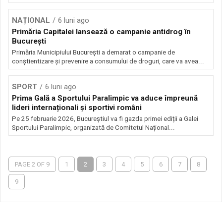
Sursă foto: Shutterstock
NAȚIONAL
6 luni ago
Primăria Capitalei lansează o campanie antidrog în
București
Primăria Municipiului București a demarat o campanie de
conștientizare și prevenire a consumului de droguri, care va avea...
SPORT
6 luni ago
Prima Gală a Sportului Paralimpic va aduce împreună
lideri internaționali și sportivi români
Pe 25 februarie 2026, Bucureștiul va fi gazda primei ediții a Galei
Sportului Paralimpic, organizată de Comitetul Național...
PAGE 2 OF 9
1
2
3
4
5
6
7
8
9