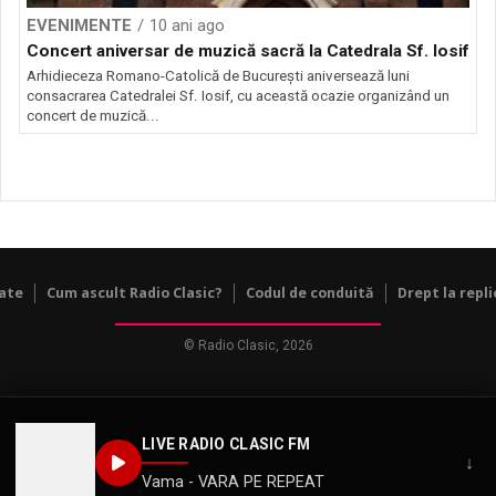
EVENIMENTE
10 ani ago
Concert aniversar de muzică sacră la Catedrala Sf. Iosif
Arhidieceza Romano-Catolică de București aniversează luni
consacrarea Catedralei Sf. Iosif, cu această ocazie organizând un
concert de muzică...
tate
Cum ascult Radio Clasic?
Codul de conduită
Drept la repli
© Radio Clasic, 2026
LIVE RADIO CLASIC FM
↓
Vama - VARA PE REPEAT