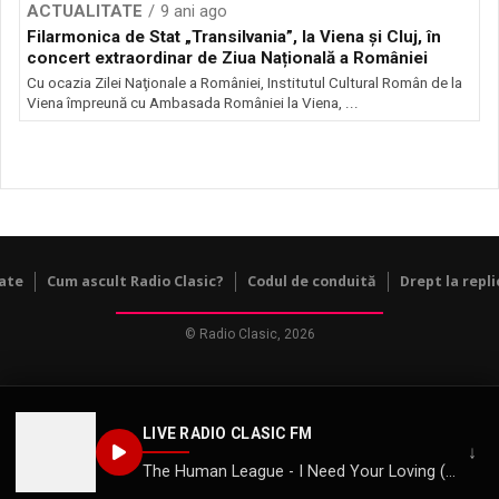
ACTUALITATE
9 ani ago
Filarmonica de Stat „Transilvania”, la Viena și Cluj, în
concert extraordinar de Ziua Națională a României
Cu ocazia Zilei Naţionale a României, Institutul Cultural Român de la
Viena împreună cu Ambasada României la Viena, ...
tate
Cum ascult Radio Clasic?
Codul de conduită
Drept la repli
© Radio Clasic, 2026
LIVE RADIO CLASIC FM
↓
The Human League - I Need Your Loving (radio edit)