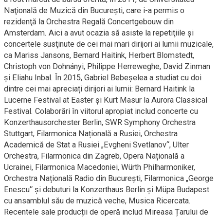
Naţională de Muzică din Bucureşti, care i-a permis o
rezidenţă la Orchestra Regală Concertgebouw din
Amsterdam. Aici a avut ocazia să asiste la repetiţiile şi
concertele susţinute de cei mai mari dirijori ai lumii muzicale,
ca Mariss Jansons, Bernard Haitink, Herbert Blomstedt,
Christoph von Dohnányi, Philippe Herreweghe, David Zinman
şi Eliahu Inbal. În 2015, Gabriel Bebeșelea a studiat cu doi
dintre cei mai apreciați dirijori ai lumii: Bernard Haitink la
Lucerne Festival at Easter și Kurt Masur la Aurora Classical
Festival. Colaborări în viitorul apropiat includ concerte cu
Konzerthausorchester Berlin, SWR Symphony Orchestra
Stuttgart, Filarmonica Națională a Rusiei, Orchestra
Academică de Stat a Rusiei „Evgheni Svetlanov“, Ulter
Orchestra, Filarmonica din Zagreb, Opera Națională a
Ucrainei, Filarmonica Macedoniei, Würth Philharmoniker,
Orchestra Națională Radio din Bucureşti, Filarmonica „George
Enescu“ și debuturi la Konzerthaus Berlin și Müpa Budapest
cu ansamblul său de muzică veche, Musica Ricercata.
Recentele sale producții de operă includ Mireasa Țarului de