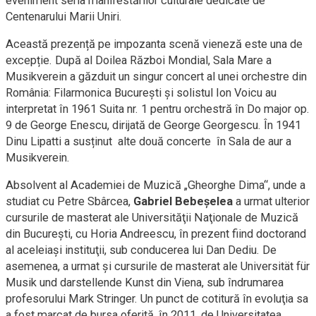
eveniment seria manifestărilor culturale dedicate de
Centenarului Marii Uniri.
Această prezență pe impozanta scenă vieneză este una de
excepție. După al Doilea Război Mondial, Sala Mare a
Musikverein a găzduit un singur concert al unei orchestre din
România: Filarmonica Bucureşti şi solistul Ion Voicu au
interpretat în 1961 Suita nr. 1 pentru orchestră în Do major op.
9 de George Enescu, dirijată de George Georgescu. În 1941
Dinu Lipatti a susținut alte două concerte în Sala de aur a
Musikverein.
Absolvent al Academiei de Muzică „Gheorghe Dima“, unde a
studiat cu Petre Sbârcea,
Gabriel Bebeşelea
a urmat ulterior
cursurile de masterat ale Universităţii Naţionale de Muzică
din Bucureşti, cu Horia Andreescu, în prezent fiind doctorand
al aceleiaşi instituţii, sub conducerea lui Dan Dediu. De
asemenea, a urmat şi cursurile de masterat ale Universität für
Musik und darstellende Kunst din Viena, sub îndrumarea
profesorului Mark Stringer. Un punct de cotitură în evoluţia sa
a fost marcat de bursa oferită, în 2011, de Universitatea