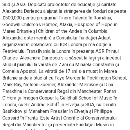
Sud şi Asia. Dedicată proiectelor de educaţie şi caritate,
Alexandra Dariescu a ajutat la strângerea de fonduri de peste
£500,000 pentru programul Tinere Talente în România,
Goodwill Children’s Homes, Ataxia, Hospices of Hope în
Marea Britanie şi Children of the Andes în Columbia.
Alexandra este membră a Consiliului Fundaţiei Adept,
organizând în colaborare cu ICR Londra prima ediţie a
Festivalului Transilvania la Londra în prezenţa ASR Prinţul
Charles. Alexandra Dariescu s-a născut la Iaşi şi a început
studiul pianului la vârsta de 7 ani cu Mihaela Constantin şi
Cornelia Apostol. La vârstă de 17 ani s-a mutat în Marea
Britanie unde a studiat cu Faye Mercer la Pocklington School,
Mark Ray, Nelson Goerner, Alexander Melnikov şi Dina
Parakhina la Conservatorul Regal din Manchester, Ronan
O’Hora şi Imogen Cooper la Guildhall School of Music în
Londra, cu Sir Andras Schiff în Elveţia şi SUA, cu Dimitri
Bashkirov şi Menahem Pressler în Elveţia şi Phillippe
Cassard în Franţa. Este Artist Onorific al Conservatorului
Regal din Manchester şi preşedinta Fundaţiei Music în