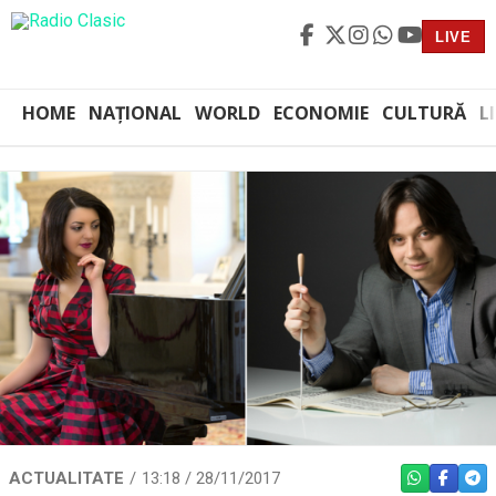
LIVE
HOME
NAȚIONAL
WORLD
ECONOMIE
CULTURĂ
L
ACTUALITATE
13:18 / 28/11/2017
WHATSAPP
FACEBO
TEL