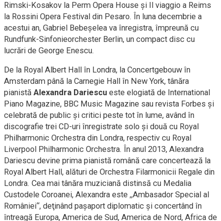
Rimski-Kosakov la Perm Opera House și Il viaggio a Reims
la Rossini Opera Festival din Pesaro. În luna decembrie a
acestui an, Gabriel Bebeşelea va înregistra, împreună cu
Rundfunk-Sinfonieorchester Berlin, un compact disc cu
lucrări de George Enescu.
De la Royal Albert Hall în Londra, la Concertgebouw în
Amsterdam până la Carnegie Hall în New York, tânăra
pianistă
Alexandra Dariescu
este elogiată de International
Piano Magazine, BBC Music Magazine sau revista Forbes şi
celebrată de public şi critici peste tot în lume, având în
discografie trei CD-uri înregistrate solo şi două cu Royal
Philharmonic Orchestra din Londra, respectiv cu Royal
Liverpool Philharmonic Orchestra. În anul 2013, Alexandra
Dariescu devine prima pianistă română care concertează la
Royal Albert Hall, alături de Orchestra Filarmonicii Regale din
Londra. Cea mai tânăra muziciană distinsă cu Medalia
Custodele Coroanei, Alexandra este ,,Ambasador Special al
României“, deţinând paşaport diplomatic şi concertând în
întreagă Europa, America de Sud, America de Nord, Africa de