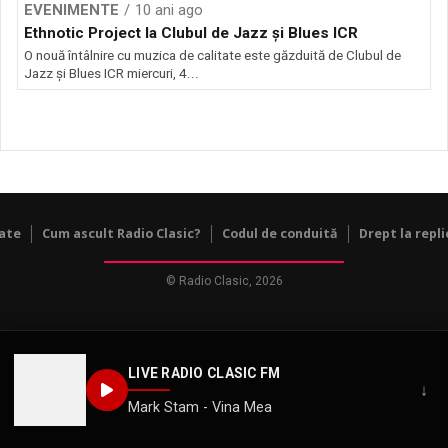
EVENIMENTE
10 ani ago
Ethnotic Project la Clubul de Jazz și Blues ICR
O nouă întâlnire cu muzica de calitate este găzduită de Clubul de
Jazz şi Blues ICR miercuri, 4...
tate
Cum ascult Radio Clasic?
Codul de conduită
Drept la repli
© Radio Clasic, 2026
LIVE RADIO CLASIC FM
↓
Mark Stam - Vina Mea