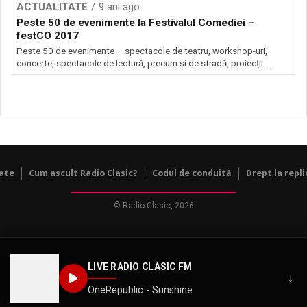
ACTUALITATE
9 ani ago
Peste 50 de evenimente la Festivalul Comediei –
festCO 2017
Peste 50 de evenimente – spectacole de teatru, workshop-uri,
concerte, spectacole de lectură, precum și de stradă, proiecții...
tate
Cum ascult Radio Clasic?
Codul de conduită
Drept la repli
© Radio Clasic, 2026
LIVE RADIO CLASIC FM
↓
OneRepublic - Sunshine