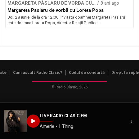
MARGARETA PÂSLARU DE VORBĂ CU...
8 ani ago
Margareta Paslaru de vorbă cu Loreta Popa
Joi, 28 iunie, de la ora 12:00, invitata doamnei Margareta Paslaru
este doamna Loreta Popa, director Relații Publice...
tate
Cum ascult Radio Clasic?
Codul de conduită
Drept la repli
© Radio Clasic, 2026
LIVE RADIO CLASIC FM
↓
Amerie - 1 Thing