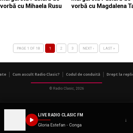
vorbă cu Mihaela Rusu
vorbă cu Magdalena T
PAGE 1 OF 18
1
2
3
NEXT ›
LAST »
tate
Cum ascult Radio Clasic?
Codul de conduită
Drept la repli
© Radio Clasic, 2026
LIVE RADIO CLASIC FM
↓
Gloria Estefan - Conga