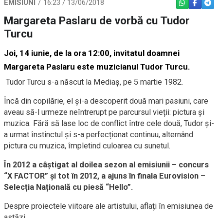
EMISIUNI
16:23 / 13/06/2018
WHATSAPP
FACEBO
TEL
Margareta Paslaru de vorbă cu Tudor
Turcu
Joi, 14 iunie, de la ora 12:00, invitatul doamnei
Margareta Paslaru este muzicianul Tudor Turcu.
Tudor Turcu s-a născut la Mediaș, pe 5 martie 1982.
Încă din copilărie, el și-a descoperit două mari pasiuni, care
aveau să-l urmeze neîntrerupt pe parcursul vieții: pictura și
muzica. Fără să lase loc de conflict între cele două, Tudor și-
a urmat înstinctul și s-a perfecționat continuu, alternând
pictura cu muzica, împletind culoarea cu sunetul.
În 2012 a câștigat al doilea sezon al emisiunii – concurs
“X FACTOR” și tot în 2012, a ajuns în finala Eurovision –
Selecția Națională cu piesă “Hello”.
Despre proiectele viitoare ale artistului, aflați în emisiunea de
astăzi.