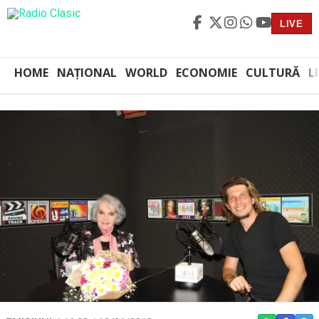
LIVE
HOME
NAȚIONAL
WORLD
ECONOMIE
CULTURĂ
L