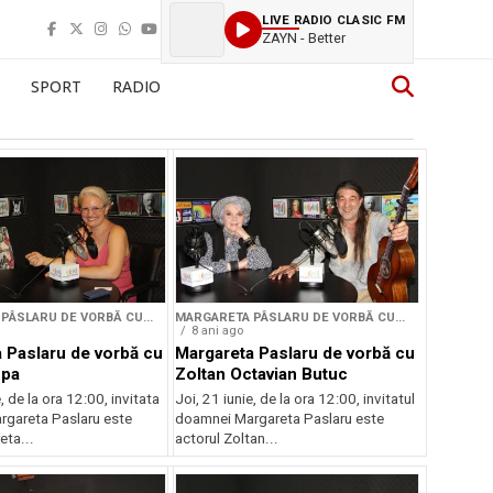
LIVE RADIO CLASIC FM
ZAYN - Better
SPORT
RADIO
PÂSLARU DE VORBĂ CU...
MARGARETA PÂSLARU DE VORBĂ CU...
8 ani ago
 Paslaru de vorbă cu
Margareta Paslaru de vorbă cu
opa
Zoltan Octavian Butuc
, de la ora 12:00, invitata
Joi, 21 iunie, de la ora 12:00, invitatul
gareta Paslaru este
doamnei Margareta Paslaru este
ta...
actorul Zoltan...