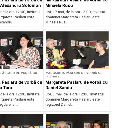
 Paslaru de vorbă cu
Margareta Paslaru de vorbă cu
l Alexandru Solomon
Mihaela Rusu
 de la ora 12:00, invitatul
Joi, 17 mai, de la ora 12:00, invitata
gareta Paslaru este
doamnei Margareta Paslaru este
exandru...
Mihaela Rusu....
PÂSLARU DE VORBĂ CU...
MARGARETA PÂSLARU DE VORBĂ CU...
8 ani ago
 Paslaru de vorbă cu
Margareta Paslaru de vorbă cu
a Tara
Daniel Sandu
 de la ora 12:00, invitata
Joi, 3 mai, de la ora 12:00, invitatul
gareta Paslaru este
doamnei Margareta Paslaru este
agdalena...
regizorul Daniel...