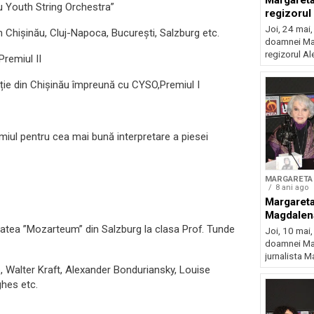
Margareta
u Youth String Orchestra”
regizoru
Joi, 24 mai,
n Chișinău, Cluj-Napoca, București, Salzburg etc.
doamnei Mar
regizorul Al
Premiul II
ție din Chișinău împreună cu CYSO,Premiul I
miul pentru cea mai bună interpretare a piesei
MARGARETA 
8 ani ago
Margareta
Magdalen
tatea ”Mozarteum” din Salzburg la clasa Prof. Tunde
Joi, 10 mai,
doamnei Mar
jurnalista M
, Walter Kraft, Alexander Bonduriansky, Louise
hes etc.