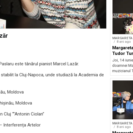
zăr
MARGARETA 
8 ani ago
Margareta
Tudor Tu
Joi, 14 iunie
 Paslaru este tânărul pianist Marcel Lazăr.
doamnei Mar
muzicianul T
 stabilit la Cluj-Napoca, unde studiază la Academia de
nău, Moldova
Chișinău, Moldova
 Cluj “”Antonin Ciolan”
MARGARETA 
 Interferența Artelor
8 ani ago