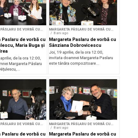
PÂSLARU DE VORBĂ CU...
MARGARETA PÂSLARU DE VORBĂ CU...
8 ani ago
 Paslaru de vorbă cu
Margareta Paslaru de vorbă cu
ulescu, Maria Buga și
Sânziana Dobrovicescu
drea
Joi, 19 aprilie, de la ora 12:00,
invitata doamnei Margareta Paslaru
aprilie, de la ora 12:00,
este tânăra compozitoare...
oamnei Margareta Pâslaru
Nițulescu,...
PÂSLARU DE VORBĂ CU...
MARGARETA PÂSLARU DE VORBĂ CU...
8 ani ago
 Paslaru de vorbă cu
Margareta Paslaru de vorbă cu