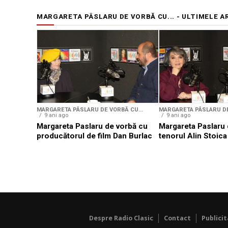
MARGARETA PÂSLARU DE VORBĂ CU... - ULTIMELE A
MARGARETA PÂSLARU DE VORBĂ CU...
MARGARETA PÂSLARU DE
9 ani ago
9 ani ago
Margareta Paslaru de vorbă cu
Margareta Paslaru 
producătorul de film Dan Burlac
tenorul Alin Stoica
Despre Radio Clasic
Contact
Publici