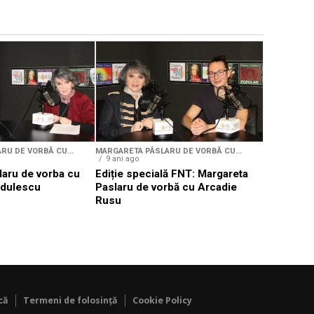
MARGARETA P
9 ani ago
Ediție sp
Paslaru d
Niculiță
RU DE VORBĂ CU...
MARGARETA PÂSLARU DE VORBĂ CU...
9 ani ago
laru de vorba cu
Ediție specială FNT: Margareta
ădulescu
Paslaru de vorbă cu Arcadie
Rusu
că
Termeni de folosință
Cookie Policy