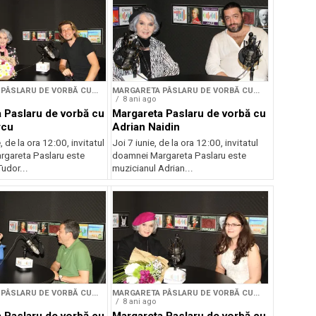
PÂSLARU DE VORBĂ CU...
MARGARETA PÂSLARU DE VORBĂ CU...
8 ani ago
 Paslaru de vorbă cu
Margareta Paslaru de vorbă cu
rcu
Adrian Naidin
, de la ora 12:00, invitatul
Joi 7 iunie, de la ora 12:00, invitatul
gareta Paslaru este
doamnei Margareta Paslaru este
udor...
muzicianul Adrian...
PÂSLARU DE VORBĂ CU...
MARGARETA PÂSLARU DE VORBĂ CU...
8 ani ago