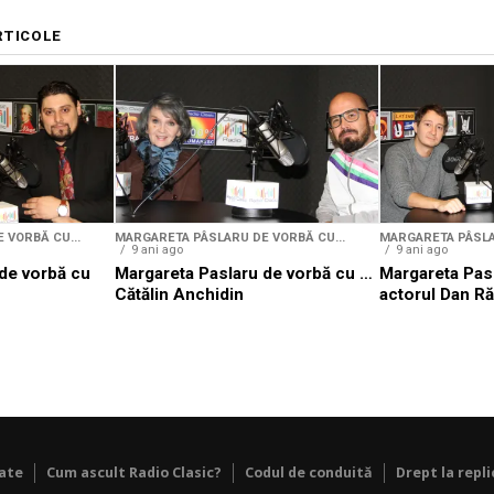
RTICOLE
 VORBĂ CU...
MARGARETA PÂSLARU DE VORBĂ CU...
MARGARETA PÂSLA
9 ani ago
9 ani ago
de vorbă cu
Margareta Paslaru de vorbă cu …
Margareta Pas
Cătălin Anchidin
actorul Dan R
tate
Cum ascult Radio Clasic?
Codul de conduită
Drept la repli