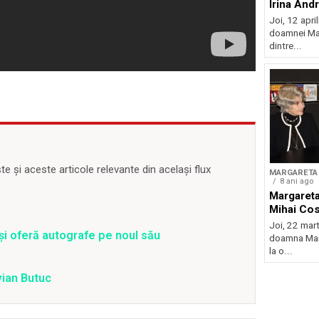
Irina And
Joi, 12 april
doamnei Mar
dintre...
 și aceste articole relevante din același flux
MARGARETA 
8 ani ago
Margareta
Mihai Co
Joi, 22 mart
și oferă autografe pe noul său
doamna Marg
la o...
vian Butuc