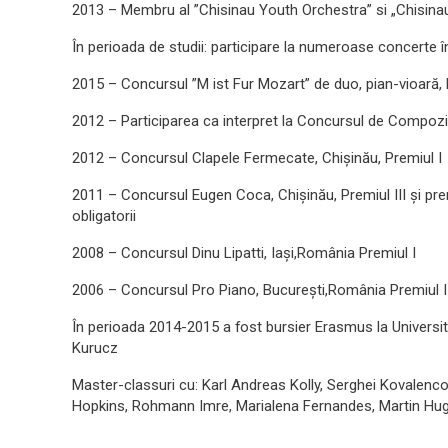
2013 – Membru al ”Chisinau Youth Orchestra” si „Chisina
În perioada de studii: participare la numeroase concerte î
2015 – Concursul ”M ist Fur Mozart” de duo, pian-vioară, 
2012 – Participarea ca interpret la Concursul de Compozi
2012 – Concursul Clapele Fermecate, Chișinău, Premiul I
2011 – Concursul Eugen Coca, Chișinău, Premiul III și pre
obligatorii
2008 – Concursul Dinu Lipatti, Iași,România Premiul I
2006 – Concursul Pro Piano, București,România Premiul I
În perioada 2014-2015 a fost bursier Erasmus la Universi
Kurucz
Master-classuri cu: Karl Andreas Kolly, Serghei Kovalenco
Hopkins, Rohmann Imre, Marialena Fernandes, Martin Hug