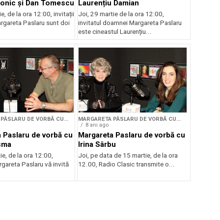
ronic și Dan Tomescu
Laurențiu Damian
ie, de la ora 12:00, invitații
Joi, 29 martie de la ora 12:00,
gareta Paslaru sunt doi
invitatul doamnei Margareta Paslaru
este cineastul Laurențiu...
PÂSLARU DE VORBĂ CU...
MARGARETA PÂSLARU DE VORBĂ CU...
8 ani ago
 Paslaru de vorbă cu
Margareta Paslaru de vorbă cu
sma
Irina Sârbu
ie, de la ora 12:00,
Joi, pe data de 15 martie, de la ora
areta Paslaru vă invită
12.00, Radio Clasic transmite o...