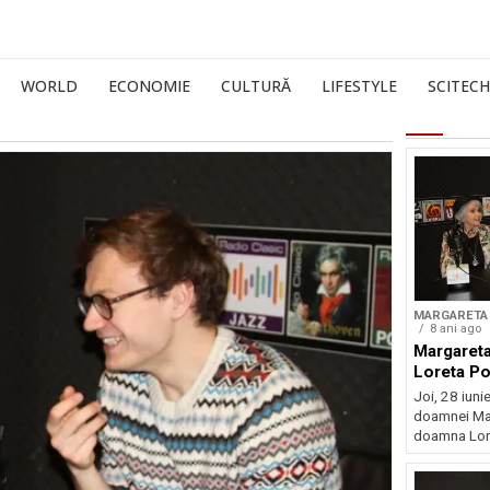
WORLD
ECONOMIE
CULTURĂ
LIFESTYLE
SCITECH
MARGARETA 
8 ani ago
Margareta
Loreta P
Joi, 28 iunie
doamnei Mar
doamna Lore