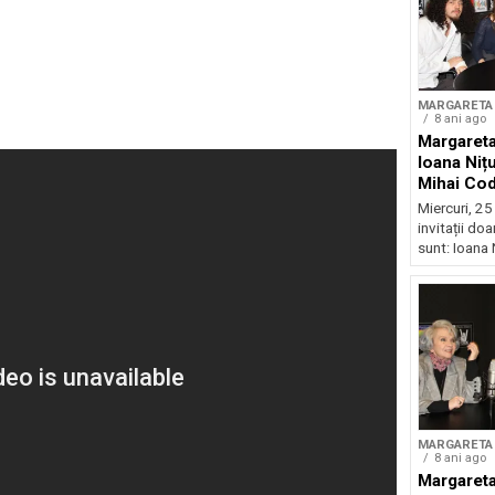
MARGARETA 
8 ani ago
Margareta
Ioana Niț
Mihai Co
Miercuri, 25 
invitații d
sunt: Ioana 
MARGARETA 
8 ani ago
Margareta